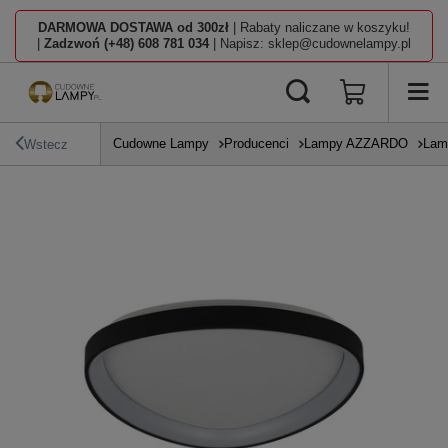
DARMOWA DOSTAWA od 300zł
| Rabaty naliczane w koszyku!
|
Zadzwoń (+48) 608 781 034
| Napisz: sklep@cudownelampy.pl
Cudowne Lampy
Producenci
Lampy AZZARDO
Lam
Wstecz