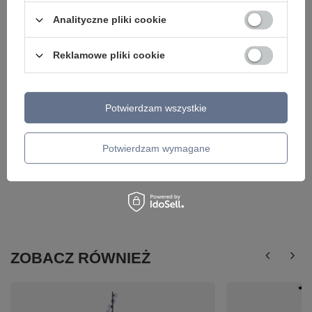
Lampa wisząca AMANDA PENDANT 42+62+82
AMANDA LAMPA KIN
CCT SWITCH DIMM BK czarna LED AZzardo 3
E27 KLOSZ BIAŁY Can
Analityczne pliki cookie
stopniowy ściemiacz AZ5774
93,99 zł
/
szt.
2 499,00 zł
/
szt.
Reklamowe pliki cookie
Potwierdzam wszystkie
Potwierdzam wymagane
ZOBACZ RÓWNIEŻ