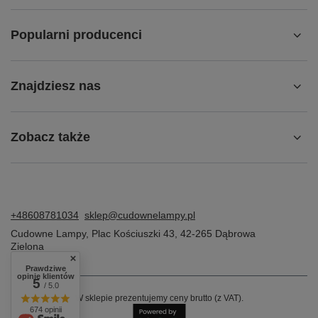
Popularni producenci
Znajdziesz nas
Zobacz także
+48608781034
sklep@cudownelampy.pl
Cudowne Lampy
,
Plac Kościuszki 43
,
42-265
Dąbrowa
Zielona
Prawdziwe
opinie klientów
5
/ 5.0
W sklepie prezentujemy ceny brutto (z VAT).
674 opinii