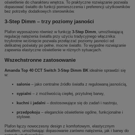
oświetlenie do charakteru wnętrza. To praktyczne rozwiązanie pozwala
dopasować światło do funkcji pomieszczenia i preferencji użytkowników
bez potrzeby dodatkowych sterowników.
3‑Step Dimm – trzy poziomy jasności
Plafon wyposażono również w funkcję
3‑Step Dimm
, umożliwiającą
regulację natężenia światła przy użyciu tradycyjnego włącznika:
trzykrotne wciśnięcie pozwala przełączać poziomy jasności od
delikatnej poświaty po pełne, mocne światło. To wygodne rozwiązanie
zapewnia elastyczne oświetlenie w różnych sytuacjach.
Wszechstronne zastosowanie
Amanda Top 40 CCT Switch 3‑Step Dimm BK
idealnie sprawdzi się
w:
salonie
– jako centralne źródło światła z regulowaną jasnością,
sypialni
– z możliwością ciepłej, przytulnej barwy,
kuchni i jadalni
– dostosowujące się do zadań i nastroju,
przedpokoju
– eleganckie oświetlenie ogólne, funkcjonalne i
stylowe.
Plafon łączy nowoczesny design z komfortowym, elastycznym
światłem, umożliwiając dopasowanie zarówno natężenia, jak i barwy do