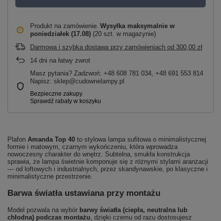
Produkt na zamówienie
Wysyłka maksymalnie
w
poniedziałek (17.08)
(20 szt. w magazynie)
Darmowa i szybka dostawa przy zamówieniach
od
300,00 zł
14
dni na łatwy zwrot
Masz pytania? Zadzwoń: +48 608 781 034, +48 691 553 814
Napisz: sklep@cudownelampy.pl
Plafon
Amanda Top 40
to stylowa lampa sufitowa o minimalistycznej
formie i matowym, czarnym wykończeniu, która wprowadza
nowoczesny charakter do wnętrz. Subtelna, smukła konstrukcja
sprawia, że lampa świetnie komponuje się z różnymi stylami aranżacji
— od loftowych i industrialnych, przez skandynawskie, po klasyczne i
minimalistyczne przestrzenie.
Barwa światła ustawiana przy montażu
Model pozwala na wybór
barwy światła (ciepła, neutralna lub
chłodna) podczas montażu
, dzięki czemu od razu dostosujesz