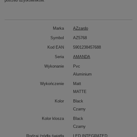
potrzeb użytkowników.
Marka
AZzardo
Symbol
AZ5768
Kod EAN
5901238457688
Seria
AMANDA
Wykonanie
Pvc
Aluminium
Wykończenie
Matt
MATTE
Kolor
Black
Czarny
Kolor klosza
Black
Czarny
Rodzaj źródła światła
LED INTEGRATED