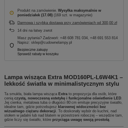
Produkt na zamówienie
Wysyłka maksymalnie
w
poniedziałek (17.08)
(169 szt. w magazynie)
Darmowa i szybka dostawa przy zamówieniach
od
300,00 zł
14
dni na łatwy zwrot
Masz pytania? Zadzwoń: +48 608 781 034, +48 691 553 814
Napisz: sklep@cudownelampy.pl
Lampa wisząca
Extra MOD160PL‑L6W4K1
–
lekkość światła w minimalistycznym stylu
Ta smukła, biała lampa wisząca
Extra
to propozycja dla osób, które
cenią
czystą, nowoczesną estetykę i funkcjonalne oświetlenie LED
.
Jej cienka, metalowa tuba o długości 80 cm emituje precyzyjne światło,
idealne tam, gdzie potrzebujesz
klarownej widoczności bez
wizualnego ciężaru dekoracji
. To doskonały wybór do kuchni, nad
stołem w jadalni lub nad blatem w przestrzeni roboczej – wszędzie tam,
gdzie liczy się światło, które
przyciąga uwagę swoją prostotą
.