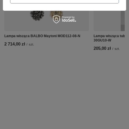
Lampa wisząca BALBO Maytoni MOD112-08-N
Lampa wisząca tuba 
30GU10-W
2 714,00 zł
/
szt.
205,00 zł
/
szt.