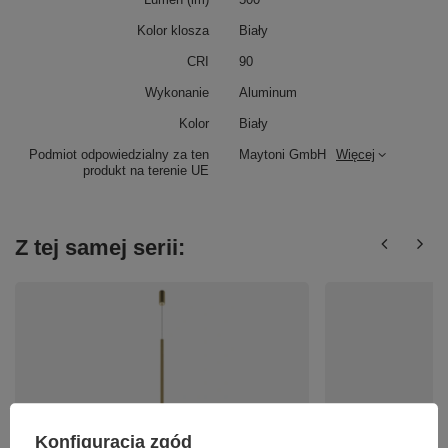
Kolor klosza
Biały
CRI
90
Wykonanie
Aluminum
Kolor
Biały
Podmiot odpowiedzialny za ten
Maytoni GmbH
Więcej
produkt na terenie UE
Z tej samej serii:
PROMOCJA
Konfiguracja zgód