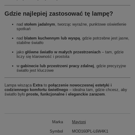
Gdzie najlepiej zastosować tę lampę?
nad
stołem jadalnym
, tworząc wyraźne, punktowe oświetlenie
spotkań
nad
blatem kuchennym lub wyspą
, gdzie potrzebne jest jasne,
stabilne światło
jako
główne światło w małych przestrzeniach
– tam, gdzie
liczy się klarowność i prostota
w
gabinecie lub przestrzeni pracy zdalnej
, gdzie precyzyjne
światło jest kluczowe
Lampa wisząca
Extra
to
połączenie nowoczesnej estetyki i
codziennego komfortu świetlnego
– idealna tam, gdzie chcesz, aby
światło było
proste, funkcjonalne i eleganckie zarazem
.
Marka
Maytoni
Symbol
MOD160PL-L6W4K1