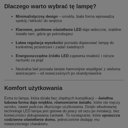
Dlaczego warto wybrać tę lampę?
Minimalistyczny design
– smukła, biała forma wprowadza
spokój i lekkość do wnętrza
Klarowne, punktowe oświetlenie LED
daje widoczne, stabilne
światło tam, gdzie go potrzebujesz
Łatwa regulacja wysokości
pozwala dopasować lampę do
konkretnej przestrzeni i zadań świetlnych
Energooszczędne źródło LED
zapewnia trwałość i niższe
rachunki za prąd
Neutralna biel pozwala lampie harmonijnie współgrać z wieloma
aranżacjami – od nowoczesnych po skandynawskie
Komfort użytkowania
Extra to lampa, która działa bez zbędnych komplikacji –
świetlna
tubowa forma daje miękkie, równomierne światło
, które nie męczy
wzroku, nawet podczas dłuższego użytkowania. Dzięki wbudowanej
technologii LED lampa jest gotowa do pracy od razu po instalacji, bez
konieczności dokupowania żarówek. To rozwiązanie, które
upraszcza
codzienne oświetlenie domu
, jednocześnie dodając mu
nowoczesnego charakteru.