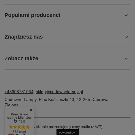
Popularni producenci
Znajdziesz nas
Zobacz także
+48608781034
sklep@cudownelampy.pl
Cudowne Lampy
,
Plac Kościuszki 43
,
42-265
Dąbrowa
Zielona
Prawdziwe
opinie klientów
5
/ 5.0
W sklepie prezentujemy ceny brutto (z VAT).
672 opinii