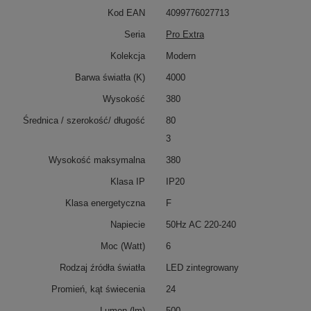
Kod EAN
4099776027713
Seria
Pro Extra
Kolekcja
Modern
Barwa światła (K)
4000
Wysokość
380
Średnica / szerokość/ długość
80
3
Wysokość maksymalna
380
Klasa IP
IP20
Klasa energetyczna
F
Napiecie
50Hz AC 220-240
Moc (Watt)
6
Rodzaj źródła światła
LED zintegrowany
Promień, kąt świecenia
24
Lumen (lm)
500