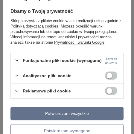
Złota wąska tuba LED 4000K z długim kablem Pro
Czarna wąska wisząc
Extra MOD160PL-L6G4K1 Maytoni
długim przewodem P
Maytoni
Dbamy o Twoją prywatność
369,00 zł
/
szt.
313,65 zł
/
szt.
Sklep korzysta z plików cookie w celu realizacji usług zgodnie z
Polityką dotyczącą cookies
. Możesz określić warunki
Najniższa cena z 30 
przechowywania lub dostępu do cookie w Twojej przeglądarce.
369,00 zł
-15%
Więcej informacji na temat warunków i prywatności można
znaleźć także na stronie
Prywatność i warunki Google
.
Zawsze
Funkcjonalne pliki cookie (wymagane)
aktywne
Analityczne pliki cookie
Reklamowe pliki cookie
ZOBACZ RÓWNIEŻ
Potwierdzam wszystkie
Potwierdzam wymagane