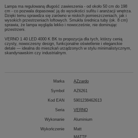
Lampa ma regulowaną długość zawieszenia - od około 50 cm do 198
cm - co pozwala dopasować ją do wysokości sufitu i aranżacji wnętrza.
Dzięki temu sprawdza się zarówno w niskich pomieszczeniach, jak i
wysokich przestrzeniach loftowych. Smukła średnica tuby (ok. 8 cm)
sprawia, że lampa wygląda lekko i nowocześnie, nie dominując
przestrzeni.
VERNO 1 40 LED 4000 K BK to propozycja dla tych, którzy cenią
czysty, nowoczesny design, funkcjonalne oświetlenie i eleganckie
detale — idealna do mieszkań urządzonych w stylu minimalistycznym,
skandynawskim czy industrialnym.
Marka
AZzardo
Symbol
AZ6261
Kod EAN
5901238462613
Seria
VERNO
Wykonanie
Aluminium
Wykończenie
Matt
MATTE