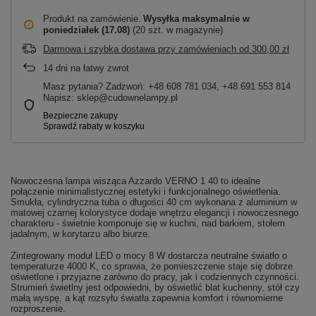
Produkt na zamówienie
Wysyłka maksymalnie
w
poniedziałek (17.08)
(20 szt. w magazynie)
Darmowa i szybka dostawa przy zamówieniach
od
300,00 zł
14
dni na łatwy zwrot
Masz pytania? Zadzwoń: +48 608 781 034, +48 691 553 814
Napisz: sklep@cudownelampy.pl
Nowoczesna lampa wisząca Azzardo VERNO 1 40 to idealne
połączenie minimalistycznej estetyki i funkcjonalnego oświetlenia.
Smukła, cylindryczna tuba o długości 40 cm wykonana z aluminium w
matowej czarnej kolorystyce dodaje wnętrzu elegancji i nowoczesnego
charakteru - świetnie komponuje się w kuchni, nad barkiem, stołem
jadalnym, w korytarzu albo biurze.
Zintegrowany moduł LED o mocy 8 W dostarcza neutralne światło o
temperaturze 4000 K, co sprawia, że pomieszczenie staje się dobrze
oświetlone i przyjazne zarówno do pracy, jak i codziennych czynności.
Strumień świetlny jest odpowiedni, by oświetlić blat kuchenny, stół czy
małą wyspę, a kąt rozsyłu światła zapewnia komfort i równomierne
rozproszenie.