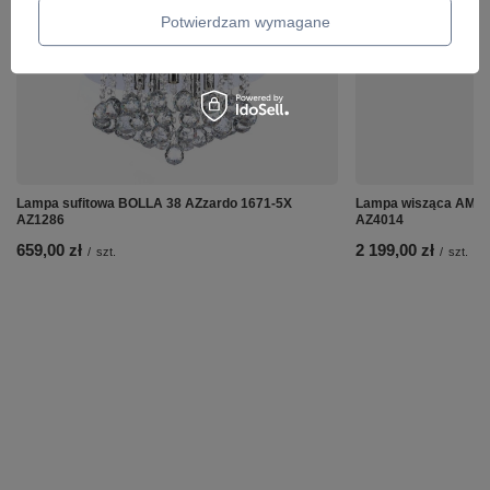
Potwierdzam wymagane
Lampa sufitowa BOLLA 38 AZzardo 1671-5X
Lampa wisząca AMB
AZ1286
AZ4014
659,00 zł
2 199,00 zł
/
szt.
/
szt.