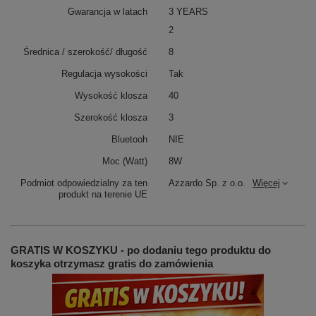
Gwarancja w latach
3 YEARS
2
Średnica / szerokość/ długość
8
Regulacja wysokości
Tak
Wysokość klosza
40
Szerokość klosza
3
Bluetooh
NIE
Moc (Watt)
8W
Podmiot odpowiedzialny za ten
Azzardo Sp. z o.o.
Więcej
produkt na terenie UE
GRATIS W KOSZYKU - po dodaniu tego produktu do
koszyka otrzymasz gratis do zamówienia