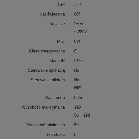
CRI
≥90
Kąt świecenia
60°
Napiecie
230V
~ 230V
Moc
8W
Klasa energetyczna
G
Klasa IP
IP20
Sterowanie aplikacją
No
Sterowanie pilotem
No
NIE
Waga netto
0.45
Wysokość maksymalna
190
50 ~ 198
Wysokość minimalna
50
Szerokość
8