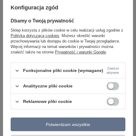
Konfiguracja zgód
Pojedyńcza lampa wisząca biała tuba o długości
Pojedyńcza lampa wis
Dbamy o Twoją prywatność
55cm VERNO 1 55 4000K WH AZZARDO AZ6311
55cm VERNO 1 55 3
Sklep korzysta z plików cookie w celu realizacji usług zgodnie z
189,00 zł
189,00 zł
/
szt.
/
szt.
Polityką dotyczącą cookies
. Możesz określić warunki
przechowywania lub dostępu do cookie w Twojej przeglądarce.
Więcej informacji na temat warunków i prywatności można
znaleźć także na stronie
Prywatność i warunki Google
.
Zawsze
Funkcjonalne pliki cookie (wymagane)
aktywne
Analityczne pliki cookie
Reklamowe pliki cookie
Potwierdzam wszystkie
ZOBACZ RÓWNIEŻ