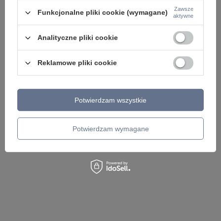
Zawsze
Funkcjonalne pliki cookie (wymagane)
aktywne
Analityczne pliki cookie
Cienka lampa wisząca rurka w kolorze złotym LED
3000K BIRMA PENDANT GO Azzardo AZ7165
Reklamowe pliki cookie
189,00 zł
/
szt.
Potwierdzam wszystkie
Potwierdzam wymagane