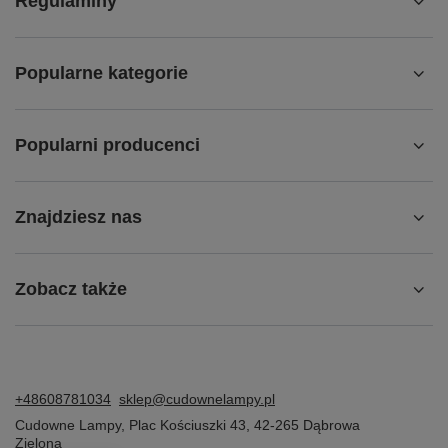
Regulaminy
Popularne kategorie
Popularni producenci
Znajdziesz nas
Zobacz także
+48608781034
sklep@cudownelampy.pl
Cudowne Lampy
,
Plac Kościuszki 43
,
42-265
Dąbrowa
Zielona