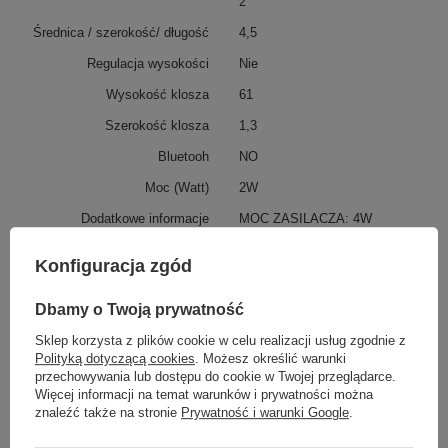
2
Średnica / szerokość/ długość
4,5
Regulacja wysokości
Nie
Wysokość klosza
61
Szerokość klosza
1,3
Bluetooh
NO
Moc (Watt)
2W
Dodatkowe informacje
MOC ZASILACZA: 4W
Podmiot odpowiedzialny za ten
Azzardo Sp. z o.o.
Więcej
Konfiguracja zgód
produkt na terenie UE
Dbamy o Twoją prywatność
Z tej samej serii:
Sklep korzysta z plików cookie w celu realizacji usług zgodnie z
Polityką dotyczącą cookies
. Możesz określić warunki
przechowywania lub dostępu do cookie w Twojej przeglądarce.
Więcej informacji na temat warunków i prywatności można
znaleźć także na stronie
Prywatność i warunki Google
.