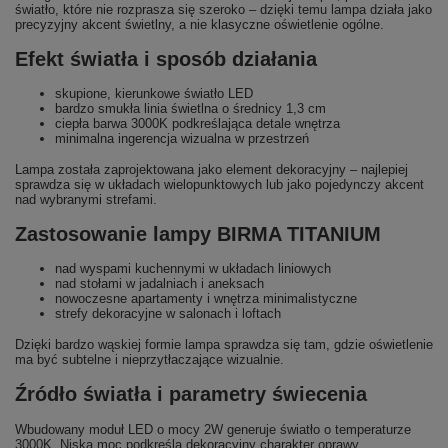
światło, które nie rozprasza się szeroko – dzięki temu lampa działa jako
precyzyjny akcent świetlny, a nie klasyczne oświetlenie ogólne.
Efekt światła i sposób działania
skupione, kierunkowe światło LED
bardzo smukła linia świetlna o średnicy 1,3 cm
ciepła barwa 3000K podkreślająca detale wnętrza
minimalna ingerencja wizualna w przestrzeń
Lampa została zaprojektowana jako element dekoracyjny – najlepiej
sprawdza się w układach wielopunktowych lub jako pojedynczy akcent
nad wybranymi strefami.
Zastosowanie lampy BIRMA TITANIUM
nad wyspami kuchennymi w układach liniowych
nad stołami w jadalniach i aneksach
nowoczesne apartamenty i wnętrza minimalistyczne
strefy dekoracyjne w salonach i loftach
Dzięki bardzo wąskiej formie lampa sprawdza się tam, gdzie oświetlenie
ma być subtelne i nieprzytłaczające wizualnie.
Źródło światła i parametry świecenia
Wbudowany moduł LED o mocy 2W generuje światło o temperaturze
3000K. Niska moc podkreśla dekoracyjny charakter oprawy,