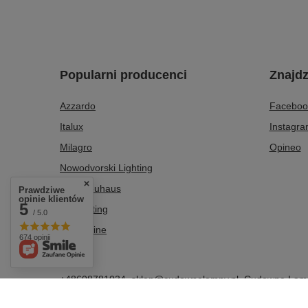
Popularni producenci
Znajdz
Azzardo
Faceboo
Italux
Instagr
Milagro
Opineo
Nowodvorski Lighting
Paul Neuhaus
Prawdziwe
opinie klientów
5
Tk Lighting
/ 5.0
Zuma Line
674 opinii
+48608781034
sklep@cudownelampy.pl
Cudowne Lam