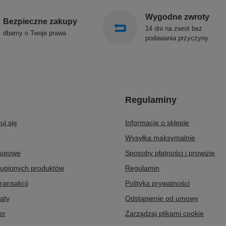
Wygodne zwroty
Bezpieczne zakupy
14 dni na zwrot bez
dbamy o Twoje prawa
podawania przyczyny
Regulaminy
uj się
Informacje o sklepie
Wysyłka maksymalnie
kupowe
Sposoby płatności i prowizje
kupionych produktów
Regulamin
transakcji
Polityka prywatności
aty
Odstąpienie od umowy
er
Zarządzaj plikami cookie