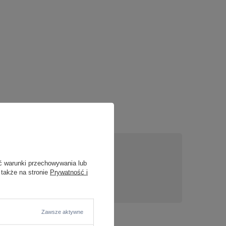
ć warunki przechowywania lub
nas
 także na stronie
Prywatność i
Zawsze aktywne