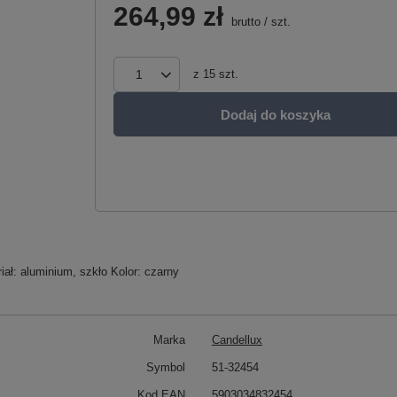
264,99 zł
brutto
/
szt.
z
15
szt.
Dodaj do koszyka
ał: aluminium, szkło Kolor: czarny
Marka
Candellux
Symbol
51-32454
Kod EAN
5903034832454