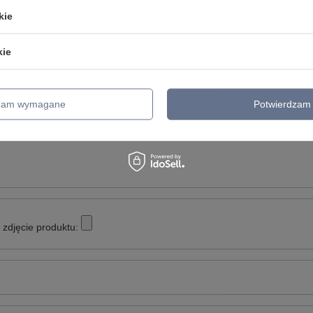
kie
kie
Twoja ocena:
5/5
dzam wymagane
Potwierdzam 
inii
zdjęcie produktu: