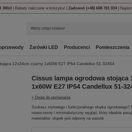
 300zł
| Rabaty naliczane w koszyku! |
Zadzwoń (+48) 608 781 034
| Napis
oprzewody
Żarówki LED
Producenci
Pomieszczenia
tojąca 12x24cm czarny 1x60W E27 IP54 Candellux 51-32454
Cissus lampa ogrodowa stojąca
1x60W E27 IP54 Candellux 51-32
+ Dodaj do porównania
Szukasz stylowego i funkcjonalnego słupka ogrodowego? 
nowoczesny i minimalistyczny wygląd, który idealnie pasu
materiałów; słupek jest odporny na warunk