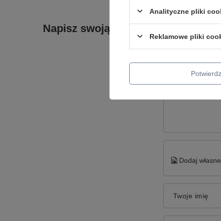
Analityczne pliki coo
Napisz swoją opinię
Reklamowe pliki coo
Potwier
Treść twojej op
Dodaj własne 
Twoje imię