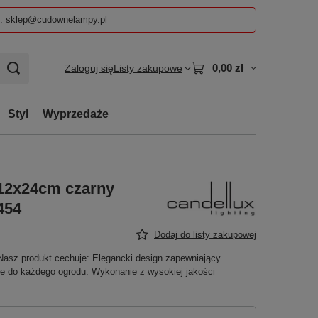
z: sklep@cudownelampy.pl
0,00 zł
Zaloguj się
Listy zakupowe
Styl
Wyprzedaże
 12x24cm czarny
454
Dodaj do listy zakupowej
Nasz produkt cechuje: Elegancki design zapewniający
je do każdego ogrodu. Wykonanie z wysokiej jakości