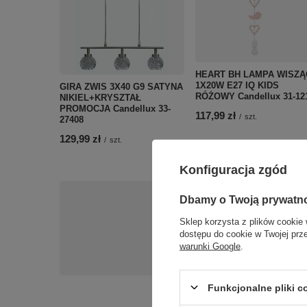
HEART BH LAMPA WISZĄ
1X20W E27 IQ KIDS
GIRA ZWIS 3X40 G9 SATYNA
RÓŻOWY Candellux 31-12
NIKIEL+KRYSZTAŁ
PROMOCJA Candellux 33-
117,99 zł
/
szt.
27408
129,99 zł
/
szt.
Konfiguracja zgód
Dbamy o Twoją prywatn
Potrzebujesz 
Sklep korzysta z plików cookie 
dostępu do cookie w Twojej prz
Napisz do nas - doradzi
warunki Google
.
Funkcjonalne pliki 