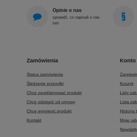
Opinie o nas
sprawdź, co napisali o nas
inni
Zamówienia
Konto
Status zamówienia
Zarejestr
Śledzenie przesyłki
Koszyk
Chcę zareklamować produkt
Listy za
Chcę odstąpić od umowy
Lista za
Chcę wymienić produkt
Historia 
Kontakt
Moje rab
Newslett