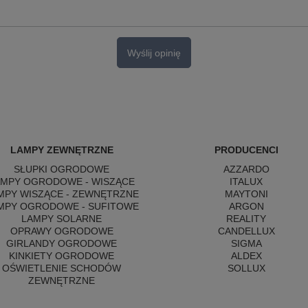
Wyślij opinię
LAMPY ZEWNĘTRZNE
PRODUCENCI
SŁUPKI OGRODOWE
AZZARDO
AMPY OGRODOWE - WISZĄCE
ITALUX
MPY WISZĄCE - ZEWNĘTRZNE
MAYTONI
MPY OGRODOWE - SUFITOWE
ARGON
LAMPY SOLARNE
REALITY
OPRAWY OGRODOWE
CANDELLUX
GIRLANDY OGRODOWE
SIGMA
KINKIETY OGRODOWE
ALDEX
OŚWIETLENIE SCHODÓW
SOLLUX
ZEWNĘTRZNE