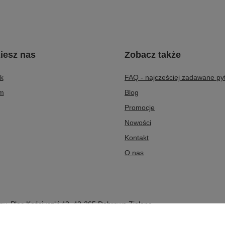
iesz nas
Zobacz także
k
FAQ - najcześciej zadawane py
am
Blog
Promocje
Nowości
Kontakt
O nas
py
,
Plac Kościuszki 43
,
42-265
Dąbrowa Zielona