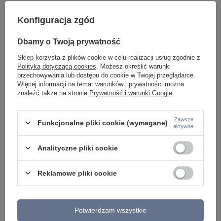
Konfiguracja zgód
Dbamy o Twoją prywatność
Sklep korzysta z plików cookie w celu realizacji usług zgodnie z
Potrzebujesz pomocy? Masz pytania lub
Polityką dotyczącą cookies
. Możesz określić warunki
chcesz lepszą cenę?
przechowywania lub dostępu do cookie w Twojej przeglądarce.
Napisz do nas - doradzimy, odpowiemy
Więcej informacji na temat warunków i prywatności można
Napisz do nas
szybko i przygotujemy indywidualną ofertę
znaleźć także na stronie
Prywatność i warunki Google
.
dopasowaną do Ciebie..
Zawsze
Funkcjonalne pliki cookie (wymagane)
aktywne
Model znajdziesz w kategoriach
Analityczne pliki cookie
Reklamowe pliki cookie
Napisz swoją opinię
Twoja ocena:
Potwierdzam wszystkie
5/5