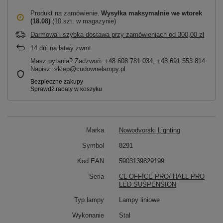
Produkt na zamówienie
Wysyłka maksymalnie
we wtorek
(18.08)
(10 szt. w magazynie)
Darmowa i szybka dostawa przy zamówieniach
od
300,00 zł
14
dni na łatwy zwrot
Masz pytania? Zadzwoń: +48 608 781 034, +48 691 553 814
Napisz: sklep@cudownelampy.pl
Marka
Nowodvorski Lighting
Symbol
8291
Kod EAN
5903139829199
Seria
CL OFFICE PRO/ HALL PRO
LED SUSPENSION
Typ lampy
Lampy liniowe
Wykonanie
Stal