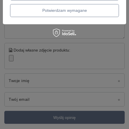
Potwierdzam wymagane
Treść twojej opinii
Dodaj własne zdjęcie produktu:
Twoje imię
Twój email
Wyślij opinię