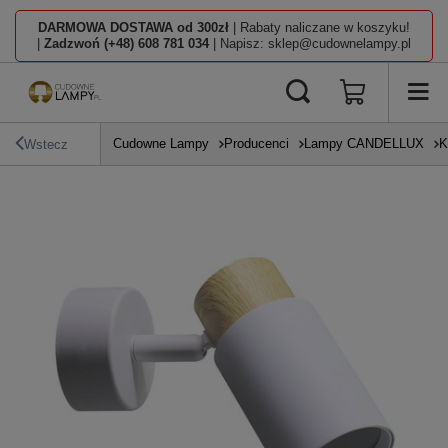
DARMOWA DOSTAWA od 300zł
| Rabaty naliczane w koszyku!
|
Zadzwoń (+48) 608 781 034
| Napisz: sklep@cudownelampy.pl
Cudowne Lampy
Producenci
Lampy CANDELLUX
K
Wstecz