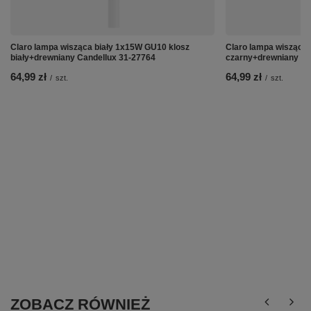
Claro lampa wisząca biały 1x15W GU10 klosz
Claro lampa wisząca
biały+drewniany Candellux 31-27764
czarny+drewniany Ca
64,99 zł
64,99 zł
/
szt.
/
szt.
ZOBACZ RÓWNIEŻ