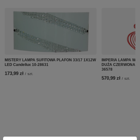
MISTERY LAMPA SUFITOWA PLAFON 33/17 1X12W
IMPERIA LAMPA WIS
LED Candellux 10-28631
DUŻA CZERWONA PR
36578
173,99 zł
/
szt.
570,99 zł
/
szt.