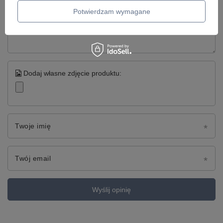
Potwierdzam wymagane
Treść twojej opinii
Dodaj własne zdjęcie produktu:
Twoje imię
Twój email
Wyślij opinię