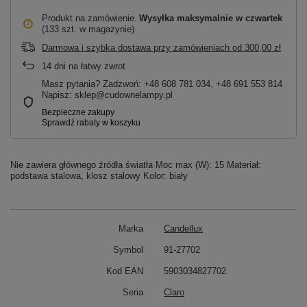
Produkt na zamówienie
Wysyłka maksymalnie
w czwartek
(133 szt. w magazynie)
Darmowa i szybka dostawa przy zamówieniach
od
300,00 zł
14
dni na łatwy zwrot
Masz pytania? Zadzwoń: +48 608 781 034, +48 691 553 814
Napisz: sklep@cudownelampy.pl
Nie zawiera głównego źródła światła Moc max (W): 15 Materiał:
podstawa stalowa, klosz stalowy Kolor: biały
Marka
Candellux
Symbol
91-27702
Kod EAN
5903034827702
Seria
Claro