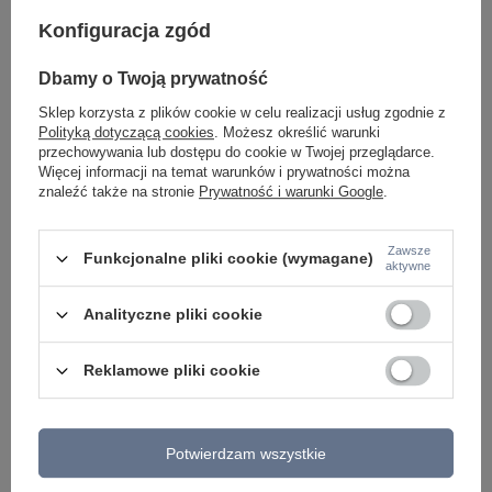
Konfiguracja zgód
Dbamy o Twoją prywatność
Potrzebujesz pomocy? Masz pytania lub
Sklep korzysta z plików cookie w celu realizacji usług zgodnie z
chcesz lepszą cenę?
Polityką dotyczącą cookies
. Możesz określić warunki
Napisz do nas - doradzimy, odpowiemy
przechowywania lub dostępu do cookie w Twojej przeglądarce.
Napisz do nas
szybko i przygotujemy indywidualną ofertę
Więcej informacji na temat warunków i prywatności można
dopasowaną do Ciebie..
znaleźć także na stronie
Prywatność i warunki Google
.
Zawsze
Funkcjonalne pliki cookie (wymagane)
aktywne
Model znajdziesz w kategoriach
Analityczne pliki cookie
Reklamowe pliki cookie
Napisz swoją opinię
Twoja ocena:
5/5
Potwierdzam wszystkie