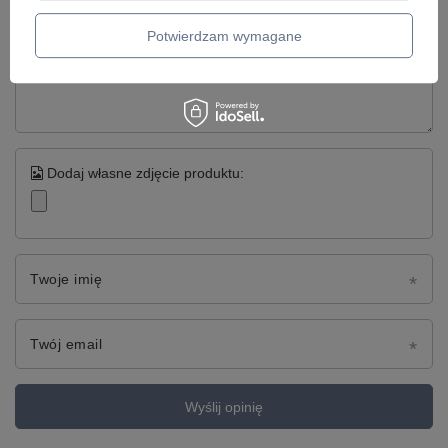
Potwierdzam wymagane
Treść twojej opinii
Dodaj własne zdjęcie produktu:
Twoje imię
Twój email
Wyślij opinię