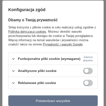
Konfiguracja zgód
Dbamy o Twoją prywatność
Sklep korzysta z plików cookie w celu realizacji usług zgodnie z
Potrzebujesz pomocy? Masz pytania lub
Polityką dotyczącą cookies
. Możesz określić warunki
chcesz lepszą cenę?
przechowywania lub dostępu do cookie w Twojej przeglądarce.
Napisz do nas - doradzimy, odpowiemy
Więcej informacji na temat warunków i prywatności można
Napisz do nas
szybko i przygotujemy indywidualną ofertę
znaleźć także na stronie
Prywatność i warunki Google
.
dopasowaną do Ciebie..
Zawsze
Funkcjonalne pliki cookie (wymagane)
aktywne
Model znajdziesz w kategoriach
Analityczne pliki cookie
Reklamowe pliki cookie
Napisz swoją opinię
Twoja ocena:
Potwierdzam wszystkie
5/5