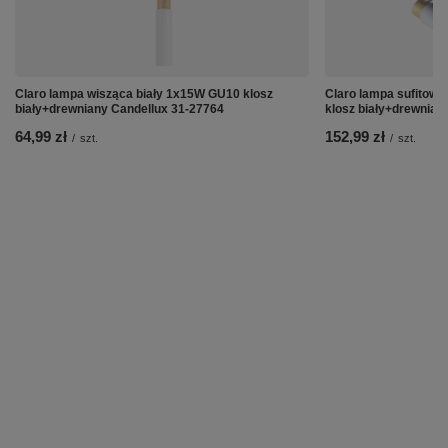
Claro lampa wisząca biały 1x15W GU10 klosz
Claro lampa sufitowa
biały+drewniany Candellux 31-27764
klosz biały+drewnian
64,99 zł
152,99 zł
/
szt.
/
szt.