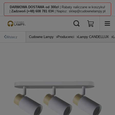
DARMOWA DOSTAWA od 300zł
| Rabaty naliczane w koszyku!
|
Zadzwoń (+48) 608 781 034
| Napisz: sklep@cudownelampy.pl
Cudowne Lampy
Producenci
Lampy CANDELLUX
L
Wstecz