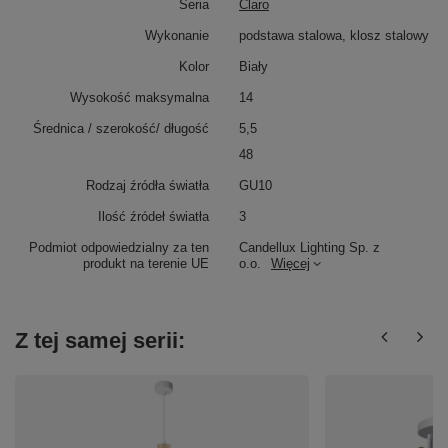
Seria
Claro
Wykonanie
podstawa stalowa, klosz stalowy
Kolor
Biały
Wysokość maksymalna
14
Średnica / szerokość/ długość
5,5
48
Rodzaj źródła światła
GU10
Ilość źródeł światła
3
Podmiot odpowiedzialny za ten
Candellux Lighting Sp. z
produkt na terenie UE
o.o.
Więcej
Z tej samej serii: