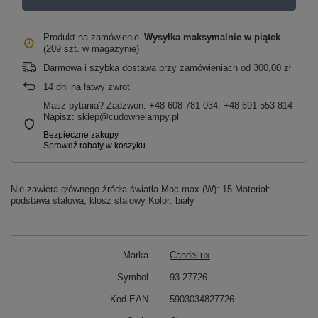
Produkt na zamówienie
Wysyłka maksymalnie
w piątek
(209 szt. w magazynie)
Darmowa i szybka dostawa przy zamówieniach
od
300,00 zł
14
dni na łatwy zwrot
Masz pytania? Zadzwoń: +48 608 781 034, +48 691 553 814
Napisz: sklep@cudownelampy.pl
Nie zawiera głównego źródła światła Moc max (W): 15 Materiał:
podstawa stalowa, klosz stalowy Kolor: biały
Marka
Candellux
Symbol
93-27726
Kod EAN
5903034827726