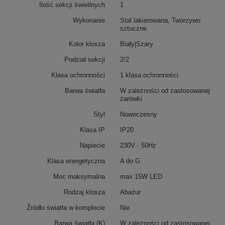
Ilość sekcji świetlnych
1
Wykonanie
Stal lakierowana, Tworzywo
sztuczne
Kolor klosza
Biały|Szary
Podział sekcji
2/2
Klasa ochronności
1 klasa ochronności
Barwa światła
W zależności od zastosowanej
żarówki
Styl
Nowoczesny
Klasa IP
IP20
Napiecie
230V - 50Hz
Klasa energetyczna
A do G
Moc maksymalna
max 15W LED
Rodzaj klosza
Abażur
Źródło światła w komplecie
Nie
Barwa światła (K)
W zależności od zastosowanej