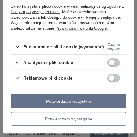
Sklep korzysta z plików cookie w celu realizacji usług zgodnie z
TOP BLACK 1 TK Lighting 5739
Lampa wisząca TERCI
Polityką dotyczącą cookies
. Możesz określić warunki
69,00 zł
408,00 zł
przechowywania lub dostępu do cookie w Twojej przeglądarce.
/
szt.
/
szt.
Więcej informacji na temat warunków i prywatności można
znaleźć także na stronie
Prywatność i warunki Google
.
Zawsze
Funkcjonalne pliki cookie (wymagane)
aktywne
Analityczne pliki cookie
Reklamowe pliki cookie
Potwierdzam wszystkie
Potrzebujesz pomocy? Masz pytania lub
Potwierdzam wymagane
chcesz lepszą cenę?
Napisz do nas - doradzimy, odpowiemy
Napisz do nas
szybko i przygotujemy indywidualną ofertę