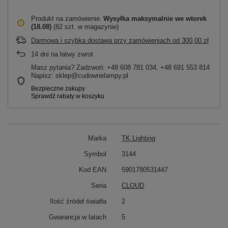
Produkt na zamówienie
Wysyłka maksymalnie
we wtorek
(18.08)
(82 szt. w magazynie)
Darmowa i szybka dostawa przy zamówieniach
od
300,00 zł
14
dni na łatwy zwrot
Masz pytania? Zadzwoń: +48 608 781 034, +48 691 553 814
Napisz: sklep@cudownelampy.pl
Marka
TK Lighting
Symbol
3144
Kod EAN
5901780531447
Seria
CLOUD
Ilość źródeł światła
2
Gwarancja w latach
5