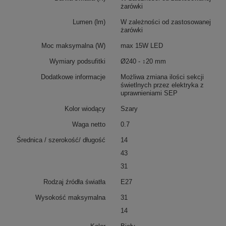
żarówki
Lumen (lm)
W zależności od zastosowanej
żarówki
Moc maksymalna (W)
max 15W LED
Wymiary podsufitki
Ø240 - ↕20 mm
Dodatkowe informacje
Możliwa zmiana ilości sekcji
świetlnych przez elektryka z
uprawnieniami SEP
Kolor wiodący
Szary
Waga netto
0.7
Średnica / szerokość/ długość
14
43
31
Rodzaj źródła światła
E27
Wysokość maksymalna
31
14