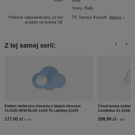
Kolor
Biały
Szary, Biały
Podmiot odpowiedzialny za ten
TK Tomasz Krywult
Więcej
produkt na terenie UE
Z tej samej serii:
Kinkiet niebieska chmurka z białym kloszem
Cloud lampa stołowa 
CLOUD NEW BLUE 1xG9 Tk Lighting 11265
Candellux 41-11664
177,00 zł
298,99 zł
/
szt.
/
szt.