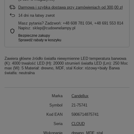
Darmowa i szybka dostawa przy zamówieniach
od
300,00 zł
14
dni na łatwy zwrot
Masz pytania? Zadzwoń: +48 608 781 034, +48 691 553 814
Napisz: sklep@cudownelampy.pl
Zawiera główne źródło światła niewymienne LED temperatura barwowa
(K): 4000 trwalość LED (H): 20000 strumień światła LED (Lm): 250 Moc
max (W): 5 Materiał: drewno, MDF, stal Kolor: różowy+biały Barwa
światła: neutralna
Marka
Candellux
Symbol
21-75741
Kod EAN
5906714875741
Seria
CLOUD
Wykonanie
drewno, MDF, stal