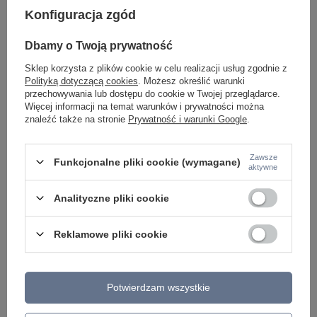
Konfiguracja zgód
Dbamy o Twoją prywatność
Potrzebujesz pomocy? Masz pytania lub
Sklep korzysta z plików cookie w celu realizacji usług zgodnie z
chcesz lepszą cenę?
Polityką dotyczącą cookies
. Możesz określić warunki
Napisz do nas - doradzimy, odpowiemy
przechowywania lub dostępu do cookie w Twojej przeglądarce.
Napisz do nas
szybko i przygotujemy indywidualną ofertę
Więcej informacji na temat warunków i prywatności można
dopasowaną do Ciebie..
znaleźć także na stronie
Prywatność i warunki Google
.
Zawsze
Funkcjonalne pliki cookie (wymagane)
aktywne
Model znajdziesz w kategoriach
Analityczne pliki cookie
Napisz swoją opinię
Reklamowe pliki cookie
Twoja ocena:
5/5
Potwierdzam wszystkie