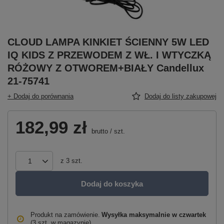
CLOUD LAMPA KINKIET ŚCIENNY 5W LED
IQ KIDS Z PRZEWODEM Z WŁ. I WTYCZKĄ
RÓŻOWY Z OTWOREM+BIAŁY Candellux
21-75741
+ Dodaj do porównania
Dodaj do listy zakupowej
182,99 zł
brutto
/
szt.
z
3
szt.
Dodaj do koszyka
Produkt na zamówienie
Wysyłka maksymalnie
w czwartek
(3 szt. w magazynie)