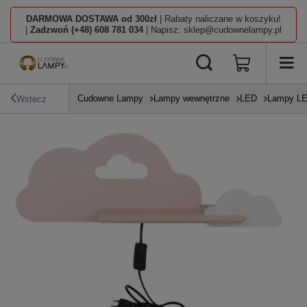
DARMOWA DOSTAWA od 300zł
| Rabaty naliczane w koszyku!
|
Zadzwoń (+48) 608 781 034
| Napisz: sklep@cudownelampy.pl
Cudowne Lampy
Lampy wewnętrzne
LED
Lampy L
Wstecz