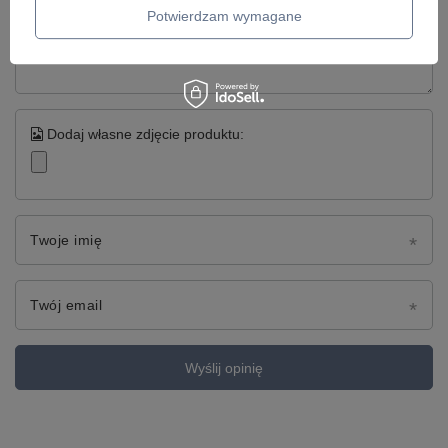
Potwierdzam wymagane
Treść twojej opinii
Dodaj własne zdjęcie produktu:
Twoje imię
Twój email
Wyślij opinię