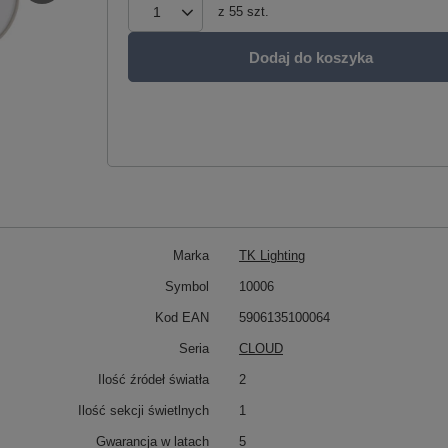
z
55
szt.
Dodaj do koszyka
Marka
TK Lighting
Symbol
10006
Kod EAN
5906135100064
Seria
CLOUD
Ilość źródeł światła
2
Ilość sekcji świetlnych
1
Gwarancja w latach
5