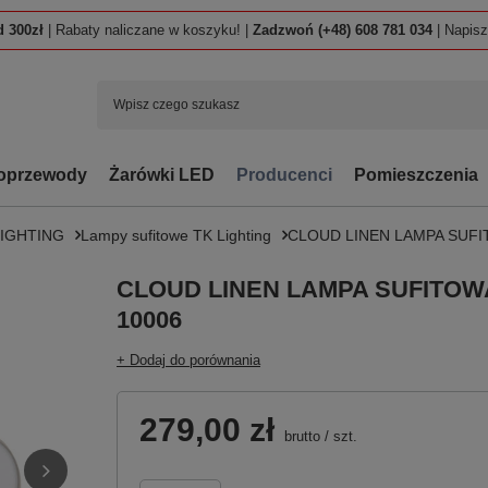
 300zł
| Rabaty naliczane w koszyku! |
Zadzwoń (+48) 608 781 034
| Napis
oprzewody
Żarówki LED
Producenci
Pomieszczenia
LIGHTING
Lampy sufitowe TK Lighting
CLOUD LINEN LAMPA SUFITO
CLOUD LINEN LAMPA SUFITOWA 
10006
+ Dodaj do porównania
279,00 zł
brutto
/
szt.