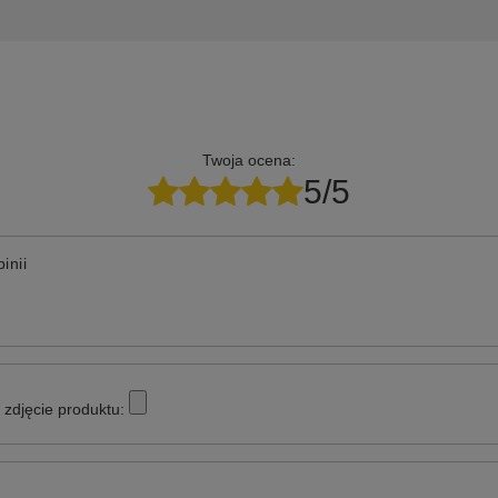
Twoja ocena:
5/5
inii
zdjęcie produktu: