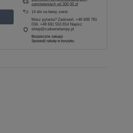
zamówieniach
od
300,00 zł
14
dni na łatwy zwrot
Masz pytania? Zadzwoń: +48 608 781
034, +48 691 553 814 Napisz:
sklep@cudownelampy.pl