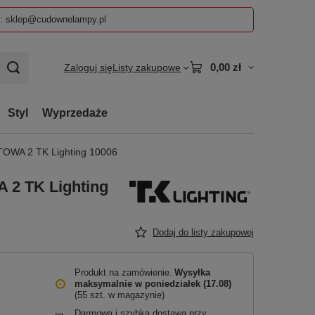
z: sklep@cudownelampy.pl
0,00 zł
Zaloguj się
Listy zakupowe
Styl
Wyprzedaże
WA 2 TK Lighting 10006
2 TK Lighting
Dodaj do listy zakupowej
Produkt na zamówienie
Wysyłka
maksymalnie
w poniedziałek (17.08)
(55 szt. w magazynie)
Darmowa i szybka dostawa przy