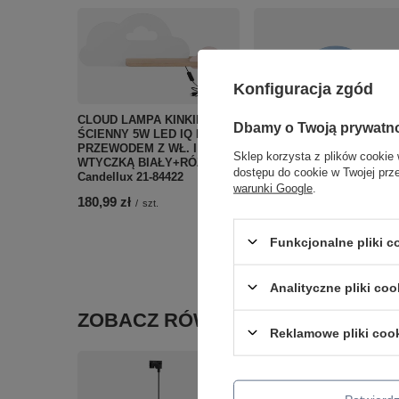
Konfiguracja zgód
CLOUD LAMPA KINKIET
Dbamy o Twoją prywatn
ŚCIENNY 5W LED IQ KIDS Z
PRZEWODEM Z WŁ. I
Sklep korzysta z plików cookie 
WTYCZKĄ BIAŁY+RÓŻOWY
dostępu do cookie w Twojej prz
Candellux 21-84422
Kinkiet niebieska chmurka
warunki Google
.
białym kloszem CLOUD 
180,99 zł
/
szt.
BLUE 1xG9 Tk Lighting
11265
Funkcjonalne pliki 
177,00 zł
/
szt.
Analityczne pliki coo
ZOBACZ RÓWNIEŻ
Reklamowe pliki coo