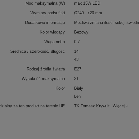
Moc maksymalna (W)
max 15W LED
Wymiary podsufitki
Ø240 - ↕20 mm
Dodatkowe informacje
Możliwa zmiana ilości sekcji świet
Kolor wiodący
Beżowy
Waga netto
0.7
Średnica / szerokość/ długość
14
43
Rodzaj źródła światła
E27
Wysokość maksymalna
31
Kolor
Biały
Len
zialny za ten produkt na terenie UE
TK Tomasz Krywult
Więcej