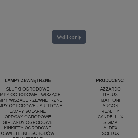
Wyślij opinię
LAMPY ZEWNĘTRZNE
PRODUCENCI
SŁUPKI OGRODOWE
AZZARDO
AMPY OGRODOWE - WISZĄCE
ITALUX
MPY WISZĄCE - ZEWNĘTRZNE
MAYTONI
MPY OGRODOWE - SUFITOWE
ARGON
LAMPY SOLARNE
REALITY
OPRAWY OGRODOWE
CANDELLUX
GIRLANDY OGRODOWE
SIGMA
KINKIETY OGRODOWE
ALDEX
OŚWIETLENIE SCHODÓW
SOLLUX