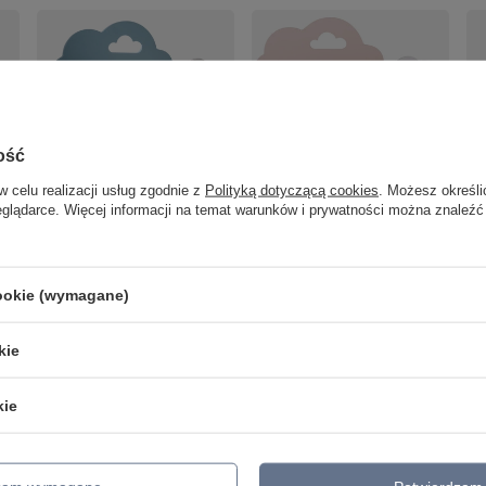
CLOUD LAMPA KINKIET
LAMPA CLOUD KINKIET
ŚCIENNY 5W LED IQ KIDS
ŚCIENNY 5W LED IQ KIDS
RÓŻOWY+BIAŁY Candellux
NIEBIESKI+BIAŁY Candellux
ość
21-75703
21-33567
w celu realizacji usług zgodnie z
Polityką dotyczącą cookies
. Możesz określi
158,99 zł
159,99 zł
/
szt.
/
szt.
eglądarce. Więcej informacji na temat warunków i prywatności można znaleźć
 z
Cl
NEW
30
Ca
29
cookie (wymagane)
kie
kie