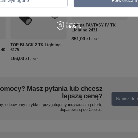
dzam wymagane
Potwierdzam 
Lampa FANTASY IV TK
Lighting 2431
351,00 zł
/
szt.
TOP BLACK 2 TK Lighting
140
6175
166,00 zł
/
szt.
pomocy? Masz pytania lub chcesz
lepszą cenę?
Napisz do 
my, odpowiemy szybko i przygotujemy indywidualną ofertę
dopasowaną do Ciebie..