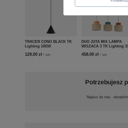
Potwier
TRACER CONO BLACK TK
DUO JUTA MIX LAMPA
Lighting 10650
WISZACA 3 TK Lighting 3
129,00 zł
458,00 zł
/
szt.
/
szt.
Potrzebujesz 
Napisz do nas - doradzi