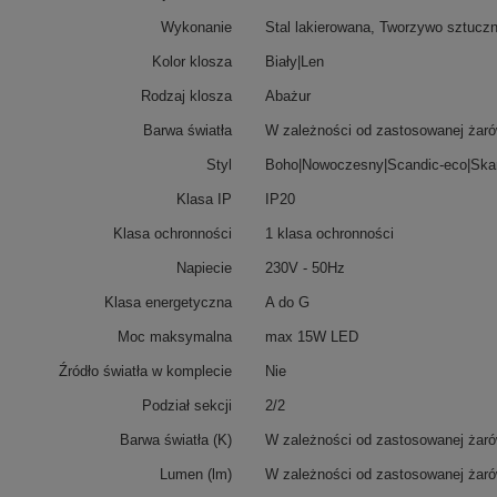
Wykonanie
Stal lakierowana, Tworzywo sztucz
Kolor klosza
Biały|Len
Rodzaj klosza
Abażur
Barwa światła
W zależności od zastosowanej żaró
Styl
Boho|Nowoczesny|Scandic-eco|Ska
Klasa IP
IP20
Klasa ochronności
1 klasa ochronności
Napiecie
230V - 50Hz
Klasa energetyczna
A do G
Moc maksymalna
max 15W LED
Źródło światła w komplecie
Nie
Podział sekcji
2/2
Barwa światła (K)
W zależności od zastosowanej żaró
Lumen (lm)
W zależności od zastosowanej żaró