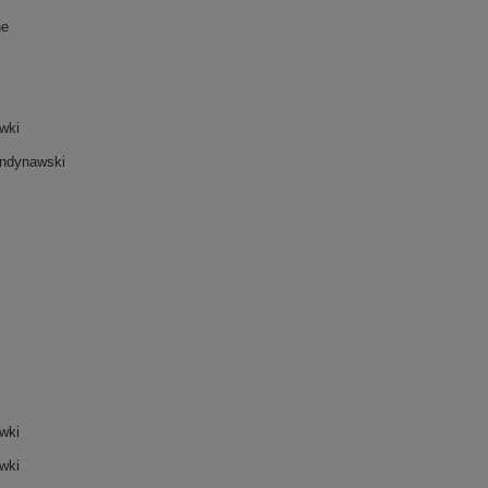
ne
wki
ndynawski
wki
wki