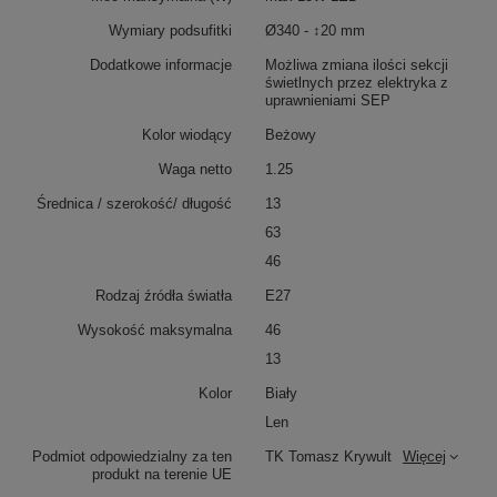
Wymiary podsufitki
Ø340 - ↕20 mm
Dodatkowe informacje
Możliwa zmiana ilości sekcji
świetlnych przez elektryka z
uprawnieniami SEP
Kolor wiodący
Beżowy
Waga netto
1.25
Średnica / szerokość/ długość
13
63
46
Rodzaj źródła światła
E27
Wysokość maksymalna
46
13
Kolor
Biały
Len
Podmiot odpowiedzialny za ten
TK Tomasz Krywult
Więcej
produkt na terenie UE