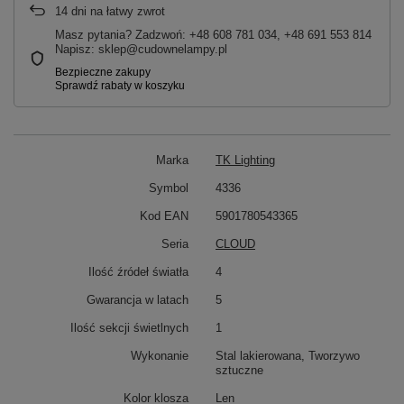
14
dni na łatwy zwrot
Masz pytania? Zadzwoń: +48 608 781 034, +48 691 553 814
Napisz: sklep@cudownelampy.pl
Marka
TK Lighting
Symbol
4336
Kod EAN
5901780543365
Seria
CLOUD
Ilość źródeł światła
4
Gwarancja w latach
5
Ilość sekcji świetlnych
1
Wykonanie
Stal lakierowana, Tworzywo
sztuczne
Kolor klosza
Len