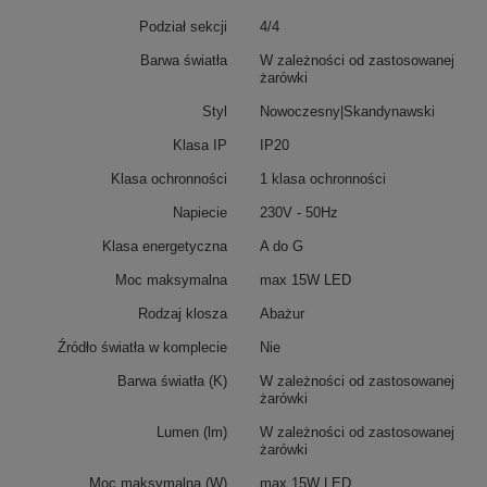
Podział sekcji
4/4
Barwa światła
W zależności od zastosowanej
żarówki
Styl
Nowoczesny|Skandynawski
Klasa IP
IP20
Klasa ochronności
1 klasa ochronności
Napiecie
230V - 50Hz
Klasa energetyczna
A do G
Moc maksymalna
max 15W LED
Rodzaj klosza
Abażur
Źródło światła w komplecie
Nie
Barwa światła (K)
W zależności od zastosowanej
żarówki
Lumen (lm)
W zależności od zastosowanej
żarówki
Moc maksymalna (W)
max 15W LED