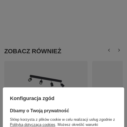
ZOBACZ RÓWNIEŻ
Konfiguracja zgód
TOP BLACK LAMPA SUFITOWA 4 PŁ TK Lighting
DIAMOND NEW WHITE
Dbamy o Twoją prywatność
1009
TK Lighting 6210
Sklep korzysta z plików cookie w celu realizacji usług zgodnie z
274,01 zł
127,00 zł
/
szt.
/
szt.
Polityką dotyczącą cookies
. Możesz określić warunki