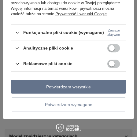
przechowywania lub dostępu do cookie w Twojej przeglądarce.
Więcej informacji na temat warunków i prywatności można
znaleźć także na stronie
Prywatność i warunki Google
.
Zawsze
Funkcjonalne pliki cookie (wymagane)
aktywne
Analityczne pliki cookie
Reklamowe pliki cookie
Potrzebujesz pomocy? Masz pytania lub
Potwierdzam wszystkie
chcesz lepszą cenę?
Napisz do nas - doradzimy, odpowiemy
Potwierdzam wymagane
Napisz do nas
szybko i przygotujemy indywidualną ofertę
dopasowaną do Ciebie..
Model znajdziesz w kategoriach