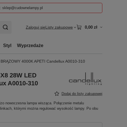
z: sklep@cudownelampy.pl
0,00 zł
Zaloguj się
Listy zakupowe
Styl
Wyprzedaże
RĄZOWY 4000K APETI Candellux A0010-310
X8 28W LED
ux A0010-310
Dodaj do listy zakupowej
ardzo nowoczesna lampa wisząca. Połączenie metalu
 linkach, którymi można regulować wysokość lampy. Po obu