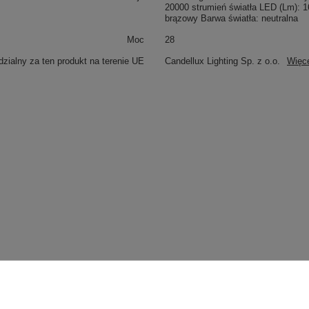
20000 strumień światła LED (Lm): 16
brązowy Barwa światła: neutralna
Moc
28
zialny za ten produkt na terenie UE
Candellux Lighting Sp. z o.o.
Więc