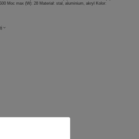
00 Moc max (W): 28 Materiał: stal, aluminium, akryl Kolor:
ej