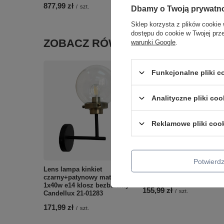
877,99 zł
/
szt.
Dbamy o Twoją prywatn
Sklep korzysta z plików cookie 
dostępu do cookie w Twojej prz
ZOBACZ RÓWNIEŻ
warunki Google
.
Funkcjonalne pliki 
Analityczne pliki coo
Reklamowe pliki coo
Udin small lampa wisząca
Potwier
czarny 1x15W GU10 klosz
Lens lampa kinkiet
szary Candellux 31-26941
czarny+patynowy matowy
1x40w e14 klosz bezbarwny
155,99 zł
/
szt.
Candellux 21-01283
171,99 zł
/
szt.