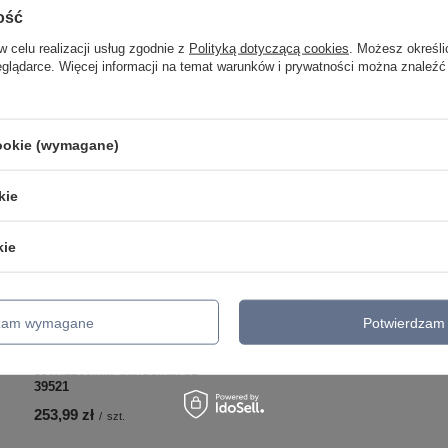
ość
w celu realizacji usług zgodnie z
Polityką dotyczącą cookies
. Możesz określi
eglądarce. Więcej informacji na temat warunków i prywatności można znaleźć
cookie (wymagane)
kie
GALEO LAMPA SUFITOWA
kie
PLAFON 40 1X60W E27
Candellux 14-13057
120,99 zł
/
szt.
dzam wymagane
Potwierdzam 
ZIGO LAMPA WISZĄCA 16W
LED 6500 K METAL WENGE
330X1200MM Candellux 31-
39521
253,99 zł
/
szt.