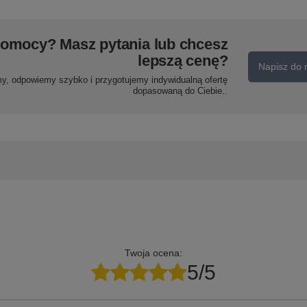
pomocy? Masz pytania lub chcesz
lepszą cenę?
Napisz do 
my, odpowiemy szybko i przygotujemy indywidualną ofertę
dopasowaną do Ciebie..
Twoja ocena:
5/5