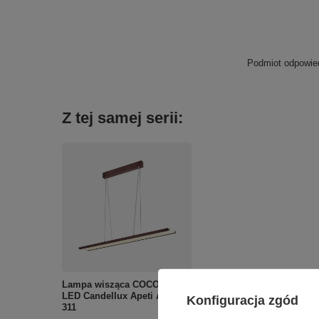
Podmiot odpowied
Z tej samej serii:
Lampa wisząca COCONUT
LED Candellux Apeti A0010-
Konfiguracja zgód
311