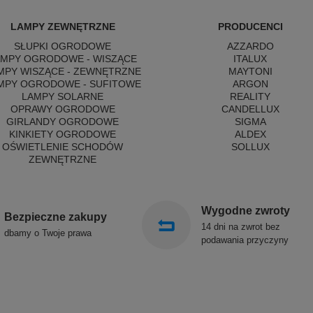
LAMPY ZEWNĘTRZNE
PRODUCENCI
SŁUPKI OGRODOWE
AZZARDO
AMPY OGRODOWE - WISZĄCE
ITALUX
MPY WISZĄCE - ZEWNĘTRZNE
MAYTONI
MPY OGRODOWE - SUFITOWE
ARGON
LAMPY SOLARNE
REALITY
OPRAWY OGRODOWE
CANDELLUX
GIRLANDY OGRODOWE
SIGMA
KINKIETY OGRODOWE
ALDEX
OŚWIETLENIE SCHODÓW
SOLLUX
ZEWNĘTRZNE
Wygodne zwroty
Bezpieczne zakupy
14 dni na zwrot bez
dbamy o Twoje prawa
podawania przyczyny