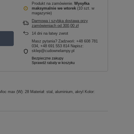
Produkt na zamówienie
Wysyłka
maksymalnie
we wtorek
(10 szt. w
magazynie)
Darmowa i szybka dostawa przy
zamówieniach
od
300,00 zł
14
dni na łatwy zwrot
Masz pytania? Zadzwoń: +48 608 781
034, +48 691 553 814 Napisz:
sklep@cudownelampy.pl
c max (W): 28 Materiał: stal, aluminium, akryl Kolor: