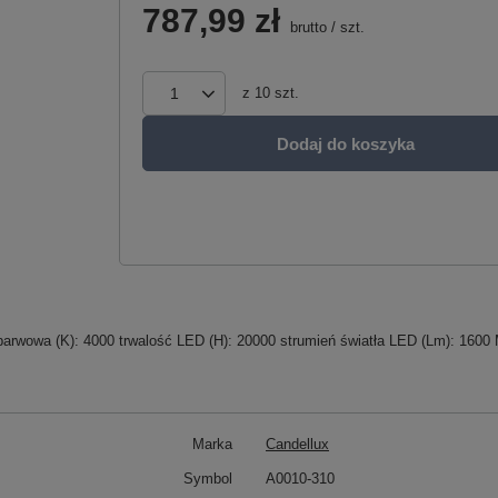
787,99 zł
brutto
/
szt.
z
10
szt.
Dodaj do koszyka
arwowa (K): 4000 trwalość LED (H): 20000 strumień światła LED (Lm): 1600 Mo
Marka
Candellux
Symbol
A0010-310