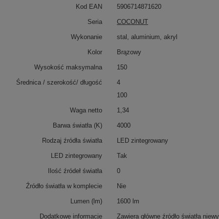
Kod EAN
5906714871620
Seria
COCONUT
Wykonanie
stal, aluminium, akryl
Kolor
Brązowy
Wysokość maksymalna
150
Średnica / szerokość/ długość
4
100
Waga netto
1,34
Barwa światła (K)
4000
Rodzaj źródła światła
LED zintegrowany
LED zintegrowany
Tak
Ilość źródeł światła
0
Źródło światła w komplecie
Nie
Lumen (lm)
1600 lm
Dodatkowe informacje
Zawiera główne źródło światła niew