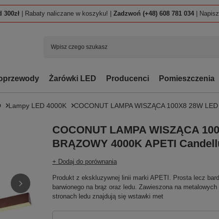
 300zł
| Rabaty naliczane w koszyku! |
Zadzwoń (+48) 608 781 034
| Napis
oprzewody
Żarówki LED
Producenci
Pomieszczenia
D
Lampy LED 4000K
COCONUT LAMPA WISZĄCA 100X8 28W LED B
COCONUT LAMPA WISZĄCA 100
BRĄZOWY 4000K APETI Candell
+ Dodaj do porównania
Produkt z ekskluzywnej linii marki APETI. Prosta lecz b
barwionego na brąz oraz ledu. Zawieszona na metalowych
stronach ledu znajdują się wstawki met