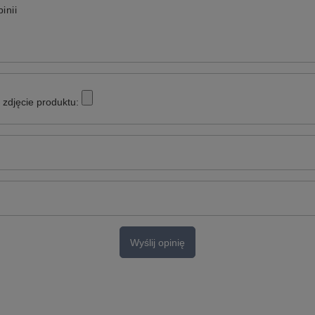
inii
zdjęcie produktu:
Wyślij opinię