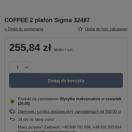
COFFEE 2 plafon Sigma 32487
+ Dodaj do porównania
Dodaj do listy zakupowej
255,84 zł
brutto
/
szt.
Dodaj do koszyka
Produkt na zamówienie
Wysyłka maksymalnie
w czwartek
(20.08)
Darmowa i szybka dostawa przy zamówieniach
od
300,00 zł
14
dni na łatwy zwrot
Masz pytania? Zadzwoń: +48 608 781 034, +48 691 553 814
Napisz: sklep@cudownelampy.pl