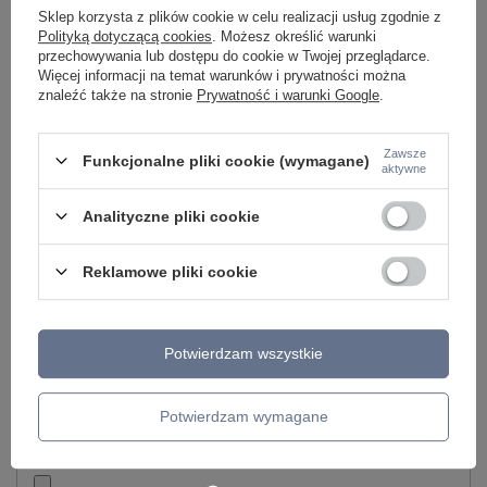
Sklep korzysta z plików cookie w celu realizacji usług zgodnie z
Polityką dotyczącą cookies
. Możesz określić warunki
przechowywania lub dostępu do cookie w Twojej przeglądarce.
Więcej informacji na temat warunków i prywatności można
Model znajdziesz w kategoriach
znaleźć także na stronie
Prywatność i warunki Google
.
Zawsze
Funkcjonalne pliki cookie (wymagane)
aktywne
Napisz swoją opinię
Analityczne pliki cookie
Twoja ocena:
5/5
Reklamowe pliki cookie
Treść twojej opinii
Potwierdzam wszystkie
Potwierdzam wymagane
Dodaj własne zdjęcie produktu: