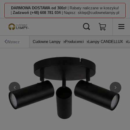
DARMOWA DOSTAWA od 300zł
| Rabaty naliczane w koszyku!
|
Zadzwoń (+48) 608 781 034
| Napisz: sklep@cudownelampy.pl
Cudowne Lampy
Producenci
Lampy CANDELLUX
L
Wstecz