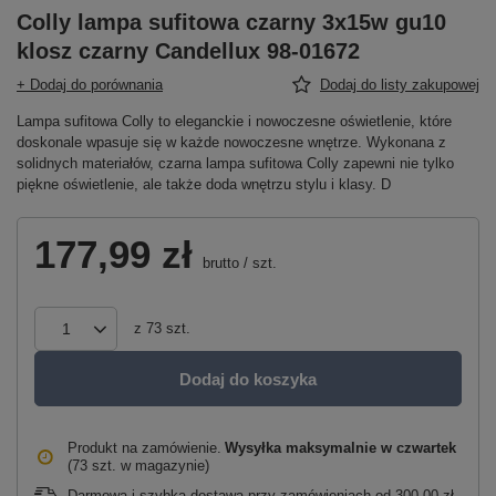
Colly lampa sufitowa czarny 3x15w gu10
klosz czarny Candellux 98-01672
+ Dodaj do porównania
Dodaj do listy zakupowej
Lampa sufitowa Colly to eleganckie i nowoczesne oświetlenie, które
doskonale wpasuje się w każde nowoczesne wnętrze. Wykonana z
solidnych materiałów, czarna lampa sufitowa Colly zapewni nie tylko
piękne oświetlenie, ale także doda wnętrzu stylu i klasy. D
177,99 zł
brutto
/
szt.
z
73
szt.
Dodaj do koszyka
Produkt na zamówienie
Wysyłka maksymalnie
w czwartek
(73 szt. w magazynie)
Darmowa i szybka dostawa przy zamówieniach
od
300,00 zł