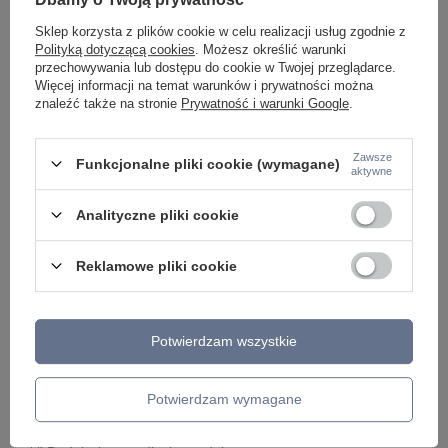
Napisz do nas
szybko i przygotujemy indywidualną ofertę
dopasowaną do Ciebie..
Sklep korzysta z plików cookie w celu realizacji usług zgodnie z
Polityką dotyczącą cookies
. Możesz określić warunki
przechowywania lub dostępu do cookie w Twojej przeglądarce.
Więcej informacji na temat warunków i prywatności można
znaleźć także na stronie
Prywatność i warunki Google
.
Model znajdziesz w kategoriach
Zawsze
Funkcjonalne pliki cookie (wymagane)
aktywne
Napisz swoją opinię
Analityczne pliki cookie
Twoja ocena:
5/5
Reklamowe pliki cookie
Treść twojej opinii
Potwierdzam wszystkie
Potwierdzam wymagane