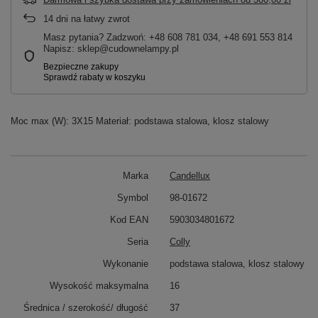
14
dni na łatwy zwrot
Masz pytania? Zadzwoń: +48 608 781 034, +48 691 553 814
Napisz: sklep@cudownelampy.pl
Moc max (W): 3X15 Materiał: podstawa stalowa, klosz stalowy
Marka
Candellux
Symbol
98-01672
Kod EAN
5903034801672
Seria
Colly
Wykonanie
podstawa stalowa, klosz stalowy
Wysokość maksymalna
16
Średnica / szerokość/ długość
37