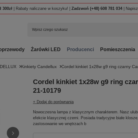
 300zł
| Rabaty naliczane w koszyku! |
Zadzwoń (+48) 608 781 034
| Napis
oprzewody
Żarówki LED
Producenci
Pomieszczenia
NDELLUX
Kinkiety Candellux
Cordel kinkiet 1x28w g9 ring czarny C
Cordel kinkiet 1x28w g9 ring cza
21-10179
+ Dodaj do porównania
Nowoczesna lampa z klasycznym charakterem. Nasz ulubi
efekcie klasycznej czerni. Posiada tradycyjne białe klosze
zastosowanie we wnętrzach b