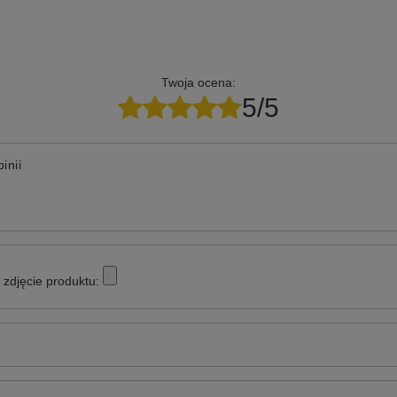
Twoja ocena:
5/5
inii
zdjęcie produktu: