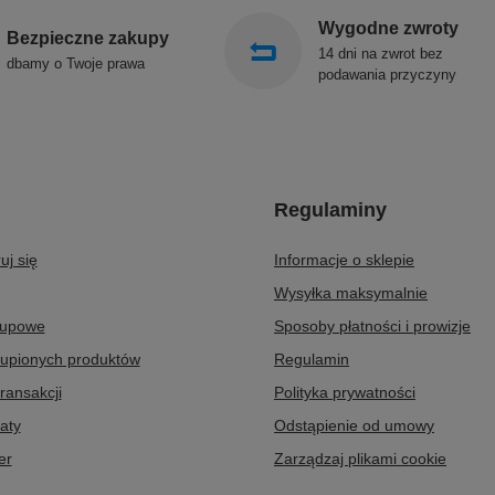
Wygodne zwroty
Bezpieczne zakupy
14 dni na zwrot bez
dbamy o Twoje prawa
podawania przyczyny
Regulaminy
uj się
Informacje o sklepie
Wysyłka maksymalnie
kupowe
Sposoby płatności i prowizje
kupionych produktów
Regulamin
transakcji
Polityka prywatności
aty
Odstąpienie od umowy
er
Zarządzaj plikami cookie