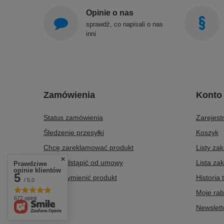
Opinie o nas
sprawdź, co napisali o nas
inni
Zamówienia
Konto
Status zamówienia
Zarejestr
Śledzenie przesyłki
Koszyk
Chcę zareklamować produkt
Listy za
Chcę odstąpić od umowy
Lista za
Prawdziwe
opinie klientów
5
Chcę wymienić produkt
Historia 
/ 5.0
Kontakt
Moje rab
672 opinii
Newslett