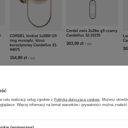
Cordel zwis 2x28w g9 czarny
z
Candellux 32-10155
CORDEL kinkiet 1x28W G9
La
ring mosiądz, klosz
Ca
303,99 zł
/
szt.
bursztynowy Candellux 21-
30
44075
154,99 zł
/
szt.
ość
w celu realizacji usług zgodnie z
Polityką dotyczącą cookies
. Możesz określi
eglądarce. Więcej informacji na temat warunków i prywatności można znaleźć
cookie (wymagane)