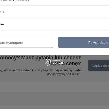
kie
SINGLE HH LAMPA
DŹ
WISZĄCA 1X20W E27 IQ
LAMPA WISZĄCA TUCSON 1
KIDS RÓŻOWY Candellux 31-
SZARY Candellux 50101245
kie
12104
288,99 zł
/
szt.
116,99 zł
/
szt.
dzam wymagane
Potwierdzam 
pomocy? Masz pytania lub chcesz
lepszą cenę?
Napisz do 
my, odpowiemy szybko i przygotujemy indywidualną ofertę
dopasowaną do Ciebie..