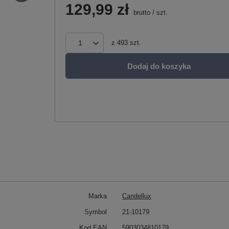
129,99 zł
brutto
/
szt.
z
493
szt.
Dodaj do koszyka
Marka
Candellux
Symbol
21-10179
Kod EAN
5903034810179