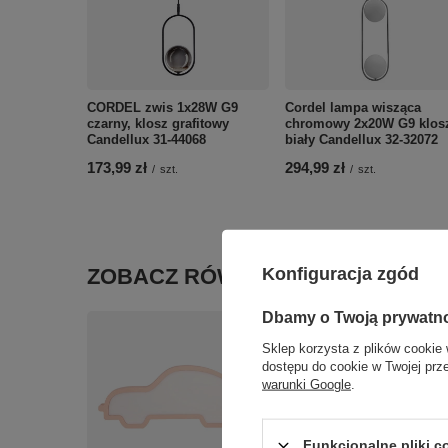
CORDEL zwis 1x28W G9
Cordel lampa wisząca
czarny, klosz grafitowy
chromowy 2x20W G9 klos
Candellux 31-44068
biały Candellux 32-32072
173,99 zł
294,99 zł
/
szt.
/
szt.
Konfiguracja zgód
ZOBACZ RÓWNIEŻ
Dbamy o Twoją prywatn
Sklep korzysta z plików cookie 
dostępu do cookie w Twojej prz
warunki Google
.
Funkcjonalne pliki 