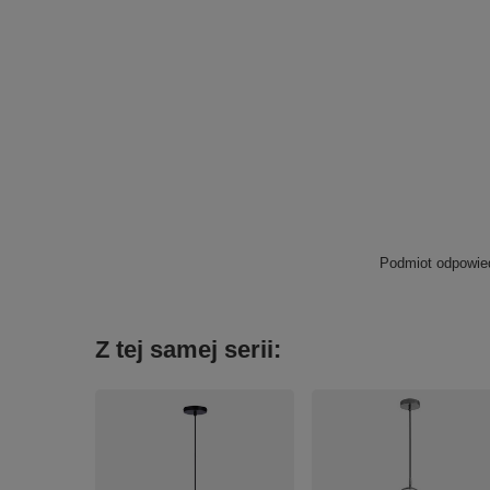
Podmiot odpowied
Z tej samej serii: