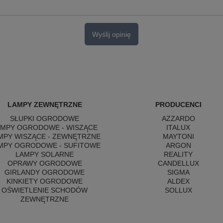
Wyślij opinię
LAMPY ZEWNĘTRZNE
PRODUCENCI
SŁUPKI OGRODOWE
AZZARDO
AMPY OGRODOWE - WISZĄCE
ITALUX
MPY WISZĄCE - ZEWNĘTRZNE
MAYTONI
MPY OGRODOWE - SUFITOWE
ARGON
LAMPY SOLARNE
REALITY
OPRAWY OGRODOWE
CANDELLUX
GIRLANDY OGRODOWE
SIGMA
KINKIETY OGRODOWE
ALDEX
OŚWIETLENIE SCHODÓW
SOLLUX
ZEWNĘTRZNE