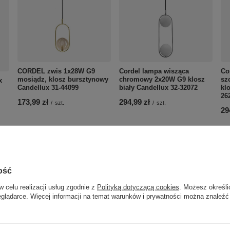
CORDEL zwis 1x28W G9
Cordel lampa wisząca
Co
mosiądz, klosz bursztynowy
chromowy 2x20W G9 klosz
sz
x
Candellux 31-44099
biały Candellux 32-32072
kl
26
173,99 zł
294,99 zł
/
szt.
/
szt.
29
ość
w celu realizacji usług zgodnie z
Polityką dotyczącą cookies
. Możesz określi
eglądarce. Więcej informacji na temat warunków i prywatności można znaleźć