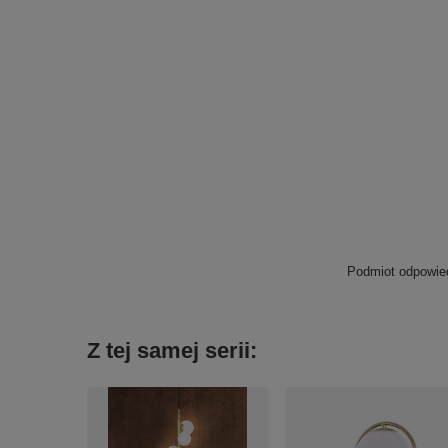
Podmiot odpowied
Z tej samej serii: