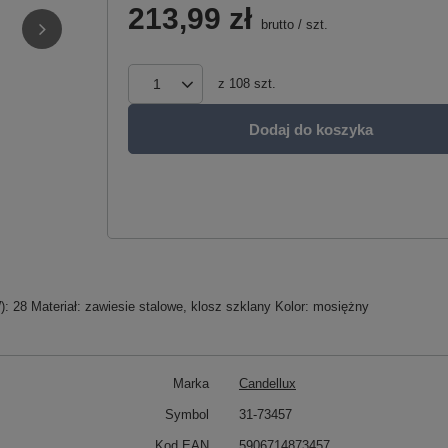
213,99 zł
brutto
/
szt.
z
108
szt.
Dodaj do koszyka
: 28 Materiał: zawiesie stalowe, klosz szklany Kolor: mosiężny
Marka
Candellux
Symbol
31-73457
Kod EAN
5906714873457