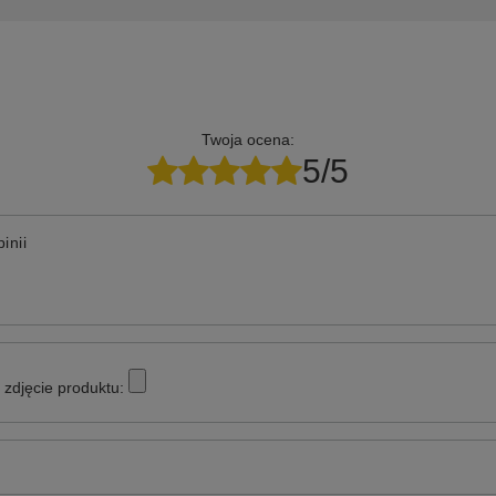
Twoja ocena:
5/5
inii
zdjęcie produktu: