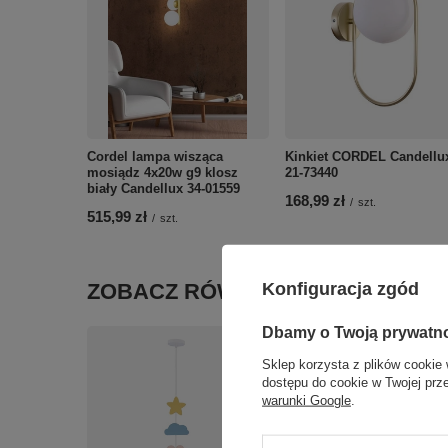
Cordel lampa wisząca
Kinkiet CORDEL Candellu
mosiądz 4x20w g9 klosz
21-73440
biały Candellux 34-01559
168,99 zł
/
szt.
515,99 zł
/
szt.
Konfiguracja zgód
ZOBACZ RÓWNIEŻ
Dbamy o Twoją prywatn
Sklep korzysta z plików cookie 
dostępu do cookie w Twojej prz
warunki Google
.