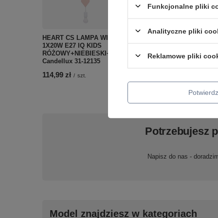
Funkcjonalne pliki 
Analityczne pliki coo
HEART CS LAMPA WISZĄCA
1X20W E27 IQ KIDS
ZESTAW TRZECH OPRAW
RÓŻOWY+NIEBIESKI+BIAŁY
SS-13 CH/WH BEZBARWN
Reklamowe pliki coo
Candellux 31-12135
3X50W GU10 BEZ ŻARÓW
Candellux 99-48325
114,99 zł
/
szt.
56,99 zł
/
szt.
Potwier
Potrzebujesz 
Napisz do nas - doradzi
Model znajdziesz w kategoriach