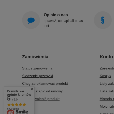
Opinie o nas
sprawdź, co napisali o nas
inni
Zamówienia
Konto
Status zamówienia
Zarejestr
Śledzenie przesyłki
Koszyk
Chcę zareklamować produkt
Listy za
Chcę odstąpić od umowy
Lista za
Prawdziwe
opinie klientów
5
Chcę wymienić produkt
Historia 
/ 5.0
Kontakt
Moje rab
672 opinii