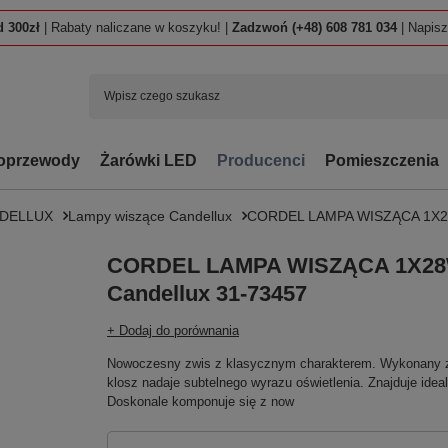
 300zł
| Rabaty naliczane w koszyku! |
Zadzwoń (+48) 608 781 034
| Napis
oprzewody
Żarówki LED
Producenci
Pomieszczenia
NDELLUX
Lampy wiszące Candellux
CORDEL LAMPA WISZĄCA 1X28
CORDEL LAMPA WISZĄCA 1X28
Candellux 31-73457
+ Dodaj do porównania
Nowoczesny zwis z klasycznym charakterem. Wykonany z 
klosz nadaje subtelnego wyrazu oświetlenia. Znajduje ide
Doskonale komponuje się z now