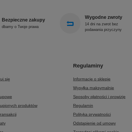
Wygodne zwroty
Bezpieczne zakupy
14 dni na zwrot bez
dbamy o Twoje prawa
podawania przyczyny
Regulaminy
uj się
Informacje o sklepie
Wysyłka maksymalnie
kupowe
Sposoby płatności i prowizje
kupionych produktów
Regulamin
transakcji
Polityka prywatności
aty
Odstąpienie od umowy