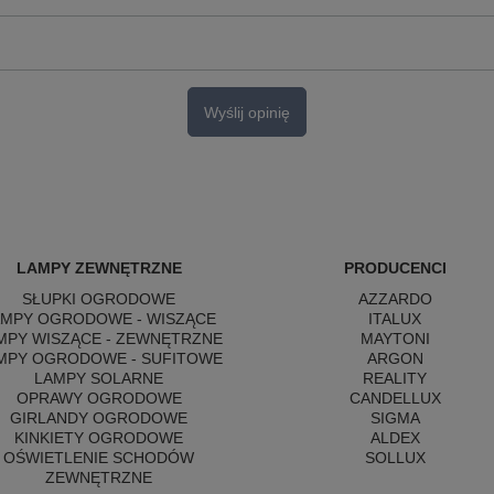
Wyślij opinię
LAMPY ZEWNĘTRZNE
PRODUCENCI
SŁUPKI OGRODOWE
AZZARDO
AMPY OGRODOWE - WISZĄCE
ITALUX
MPY WISZĄCE - ZEWNĘTRZNE
MAYTONI
MPY OGRODOWE - SUFITOWE
ARGON
LAMPY SOLARNE
REALITY
OPRAWY OGRODOWE
CANDELLUX
GIRLANDY OGRODOWE
SIGMA
KINKIETY OGRODOWE
ALDEX
OŚWIETLENIE SCHODÓW
SOLLUX
ZEWNĘTRZNE