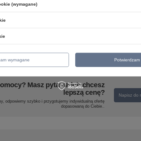
SOC-04 CH GU10 50W 230V
cookie (wymagane)
OPR.STROP.STAŁA
KWADRATOWA ODLEW
Candellux 2250915
kie
Texas lampa sufitowa plafon
36,99 zł
/
szt.
biały 15w led 29 cm klosz
biały efekt sky Candellux 12-
Y
kie
11275
KI
144,99 zł
/
szt.
dzam wymagane
Potwierdzam 
pomocy? Masz pytania lub chcesz
lepszą cenę?
Napisz do 
my, odpowiemy szybko i przygotujemy indywidualną ofertę
dopasowaną do Ciebie..