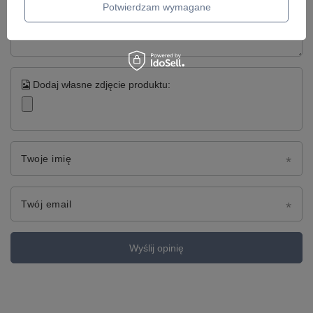
Treść twojej opinii
Potwierdzam wymagane
Dodaj własne zdjęcie produktu:
Twoje imię
Twój email
Wyślij opinię