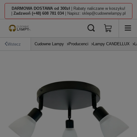
DARMOWA DOSTAWA od 300zł
| Rabaty naliczane w koszyku!
|
Zadzwoń (+48) 608 781 034
| Napisz: sklep@cudownelampy.pl
Cudowne Lampy
Producenci
Lampy CANDELLUX
L
Wstecz