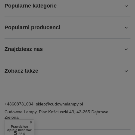
Popularne kategorie
Popularni producenci
Znajdziesz nas
Zobacz także
+48608781034
sklep@cudownelampy.pl
Cudowne Lampy
,
Plac Kościuszki 43
,
42-265
Dąbrowa
Zielona
Prawdziwe
opinie klientów
5
/ 5.0