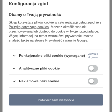
Konfiguracja zgód
Dbamy o Twoją prywatność
Potrzebujesz pomocy? Masz pytania lub
chcesz lepszą cenę?
Sklep korzysta z plików cookie w celu realizacji usług zgodnie z
Polityką dotyczącą cookies
. Możesz określić warunki
Napisz do nas - doradzimy, odpowiemy
przechowywania lub dostępu do cookie w Twojej przeglądarce.
Napisz do nas
szybko i przygotujemy indywidualną ofertę
dopasowaną do Ciebie..
Więcej informacji na temat warunków i prywatności można
znaleźć także na stronie
Prywatność i warunki Google
.
Zawsze
Funkcjonalne pliki cookie (wymagane)
Model znajdziesz w kategoriach
aktywne
Analityczne pliki cookie
Napisz swoją opinię
Reklamowe pliki cookie
Twoja ocena:
5/5
Potwierdzam wszystkie