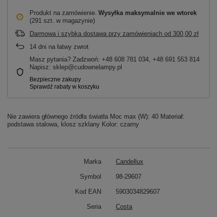
Produkt na zamówienie
Wysyłka maksymalnie
we wtorek
(291 szt. w magazynie)
Darmowa i szybka dostawa przy zamówieniach
od
300,00 zł
14
dni na łatwy zwrot
Masz pytania? Zadzwoń: +48 608 781 034, +48 691 553 814
Napisz: sklep@cudownelampy.pl
Nie zawiera głównego źródła światła Moc max (W): 40 Materiał:
podstawa stalowa, klosz szklany Kolor: czarny
Marka
Candellux
Symbol
98-29607
Kod EAN
5903034829607
Seria
Costa