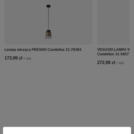
Lampa wisząca FRESNO Candellux 31-78384
VESUVIO LAMPA WIS
Candellux 31-58577
173,99 zł
/
szt.
272,99 zł
/
szt.