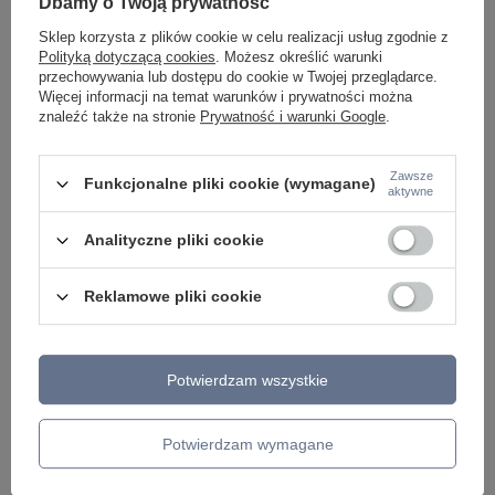
Napisz do nas - doradzimy, odpowiemy
Dbamy o Twoją prywatność
Napisz do nas
szybko i przygotujemy indywidualną ofertę
dopasowaną do Ciebie..
Sklep korzysta z plików cookie w celu realizacji usług zgodnie z
Polityką dotyczącą cookies
. Możesz określić warunki
przechowywania lub dostępu do cookie w Twojej przeglądarce.
Więcej informacji na temat warunków i prywatności można
znaleźć także na stronie
Prywatność i warunki Google
.
Model znajdziesz w kategoriach
Zawsze
Funkcjonalne pliki cookie (wymagane)
aktywne
Napisz swoją opinię
Analityczne pliki cookie
Twoja ocena:
Reklamowe pliki cookie
5/5
Treść twojej opinii
Potwierdzam wszystkie
Potwierdzam wymagane