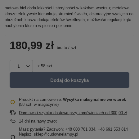
matowa biel doda lekkości i sterylności w każdym wnętrzu; metalowe
klosze efektywnie kierunkują strumień światła; dekoracyjne wycięcia na
obrzeżach klosza dodają efektów świetlnych; możliwość regulacji kąta
nachylenia klosza w pionie i poziomie
180,99 zł
brutto
/
szt.
z
58
szt.
Dodaj do koszyka
Produkt na zamówienie
Wysyłka maksymalnie
we wtorek
(58 szt. w magazynie)
Darmowa i szybka dostawa przy zamówieniach
od
300,00 zł
14
dni na łatwy zwrot
Masz pytania? Zadzwoń: +48 608 781 034, +48 691 553 814
Napisz: sklep@cudownelampy.pl