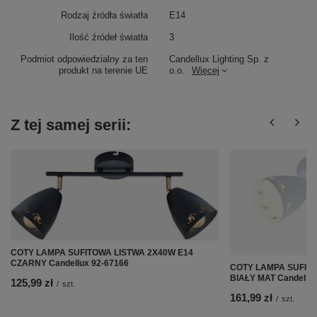
Rodzaj źródła światła
E14
Ilość źródeł światła
3
Podmiot odpowiedzialny za ten
Candellux Lighting Sp. z
produkt na terenie UE
o.o.
Więcej
Z tej samej serii:
COTY LAMPA SUFITOWA LISTWA 2X40W E14
CZARNY Candellux 92-67166
COTY LAMPA SUFIT
BIAŁY MAT Candellux
125,99 zł
/
szt.
161,99 zł
/
szt.