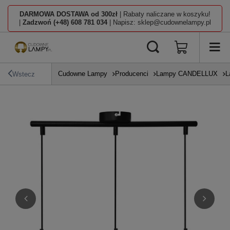
DARMOWA DOSTAWA od 300zł
| Rabaty naliczane w koszyku!
|
Zadzwoń (+48) 608 781 034
| Napisz: sklep@cudownelampy.pl
Cudowne Lampy
Producenci
Lampy CANDELLUX
L
Wstecz