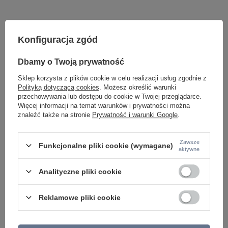
Konfiguracja zgód
Dbamy o Twoją prywatność
Sklep korzysta z plików cookie w celu realizacji usług zgodnie z
Polityką dotyczącą cookies
. Możesz określić warunki
przechowywania lub dostępu do cookie w Twojej przeglądarce.
Potrzebujesz pomocy? Masz pytania lub
Więcej informacji na temat warunków i prywatności można
chcesz lepszą cenę?
znaleźć także na stronie
Prywatność i warunki Google
.
Napisz do nas - doradzimy, odpowiemy
Napisz do nas
szybko i przygotujemy indywidualną ofertę
dopasowaną do Ciebie..
Zawsze
Funkcjonalne pliki cookie (wymagane)
aktywne
Analityczne pliki cookie
Model znajdziesz w kategoriach
Reklamowe pliki cookie
Napisz swoją opinię