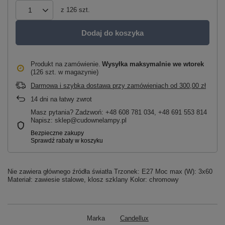
z
126
szt.
Dodaj do koszyka
Produkt na zamówienie
Wysyłka maksymalnie
we wtorek
(126 szt. w magazynie)
Darmowa i szybka dostawa przy zamówieniach
od
300,00 zł
14
dni na łatwy zwrot
Masz pytania? Zadzwoń: +48 608 781 034, +48 691 553 814
Napisz: sklep@cudownelampy.pl
Nie zawiera głównego źródła światła Trzonek: E27 Moc max (W): 3x60
Materiał: zawiesie stalowe, klosz szklany Kolor: chromowy
Marka
Candellux