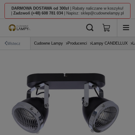
DARMOWA DOSTAWA od 300zł
| Rabaty naliczane w koszyku!
|
Zadzwoń (+48) 608 781 034
| Napisz: sklep@cudownelampy.pl
Cudowne Lampy
Producenci
Lampy CANDELLUX
L
Wstecz