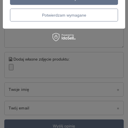
5/5
Potwierdzam wymagane
Treść twojej opinii
Dodaj własne zdjęcie produktu:
Twoje imię
Twój email
Wyślij opinię