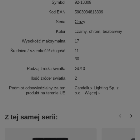
Symbol
92-13309
Kod EAN
5903034813309
Seria
Crazy
Kolor
czarny, chrom, bezbarwny
Wysokość maksymalna
17
Średnica / szerokość/ długość
11
30
Rodzaj źródła światła
GU10
Ilość źródeł światła
2
Podmiot odpowiedzialny za ten
Candellux Lighting Sp. z
produkt na terenie UE
o.o.
Więcej
Z tej samej serii: