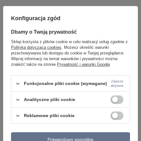
Konfiguracja zgód
Dbamy o Twoją prywatność
Sklep korzysta z plików cookie w celu realizacji usług zgodnie z
Polityką dotyczącą cookies
. Możesz określić warunki
Potrzebujesz pomocy? Masz pytania lub
przechowywania lub dostępu do cookie w Twojej przeglądarce.
chcesz lepszą cenę?
Więcej informacji na temat warunków i prywatności można
Napisz do nas - doradzimy, odpowiemy
znaleźć także na stronie
Prywatność i warunki Google
.
Napisz do nas
szybko i przygotujemy indywidualną ofertę
dopasowaną do Ciebie..
Zawsze
Funkcjonalne pliki cookie (wymagane)
aktywne
Model znajdziesz w kategoriach
Analityczne pliki cookie
Reklamowe pliki cookie
Napisz swoją opinię
Potwierdzam wszystkie
Twoja ocena: