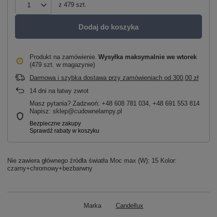
z
479
szt.
Dodaj do koszyka
Produkt na zamówienie
Wysyłka maksymalnie
we wtorek
(479 szt. w magazynie)
Darmowa i szybka dostawa przy zamówieniach
od
300,00 zł
14
dni na łatwy zwrot
Masz pytania? Zadzwoń: +48 608 781 034, +48 691 553 814
Napisz: sklep@cudownelampy.pl
Nie zawiera głównego źródła światła Moc max (W): 15 Kolor:
czarny+chromowy+bezbarwny
Marka
Candellux