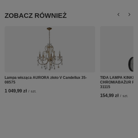
ZOBACZ RÓWNIEŻ
Lampa wisząca AURORA złoto V Candellux 35-
TIDA LAMPA KINKIE
08575
CHROM/ABAŻUR PŁÓT
31115
1 049,99 zł
/
szt.
154,99 zł
/
szt.