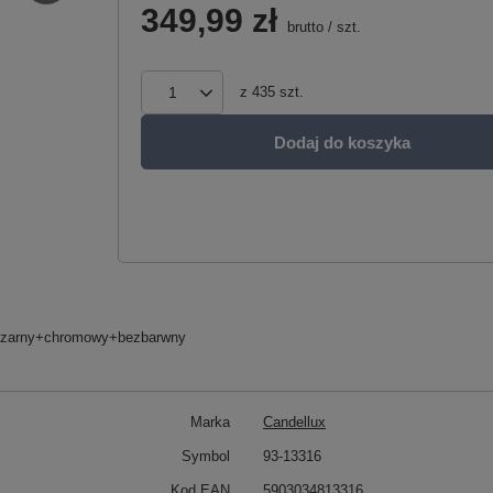
349,99 zł
brutto
/
szt.
z
435
szt.
Dodaj do koszyka
: czarny+chromowy+bezbarwny
Marka
Candellux
Symbol
93-13316
Kod EAN
5903034813316