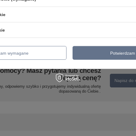
Candellux 13-13071
69,99 zł
/
szt.
0
kie
Felis lampa wisząca czarny
1x60w e27 klosz
bursztynowy Candellux 31-
kie
00156
108,99 zł
/
szt.
dzam wymagane
Potwierdzam 
pomocy? Masz pytania lub chcesz
lepszą cenę?
Napisz do 
my, odpowiemy szybko i przygotujemy indywidualną ofertę
dopasowaną do Ciebie..