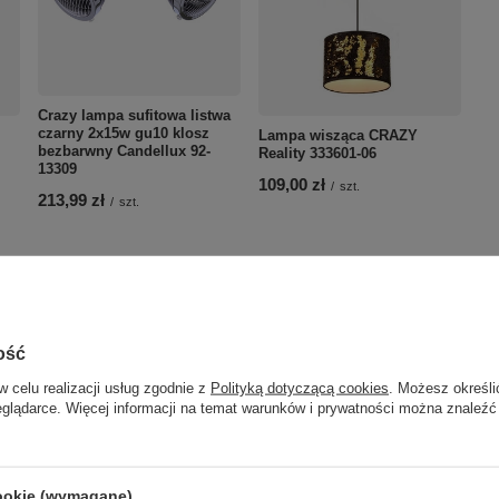
Crazy lampa sufitowa listwa
czarny 2x15w gu10 klosz
Lampa wisząca CRAZY
bezbarwny Candellux 92-
Reality 333601-06
13309
109,00 zł
/
szt.
213,99 zł
/
szt.
ość
w celu realizacji usług zgodnie z
Polityką dotyczącą cookies
. Możesz określi
eglądarce. Więcej informacji na temat warunków i prywatności można znaleźć
SILK LAMPA SUFITOWA
PLAFON 30 1X60W E27
cookie (wymagane)