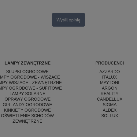
Wyślij opinię
LAMPY ZEWNĘTRZNE
PRODUCENCI
SŁUPKI OGRODOWE
AZZARDO
AMPY OGRODOWE - WISZĄCE
ITALUX
MPY WISZĄCE - ZEWNĘTRZNE
MAYTONI
MPY OGRODOWE - SUFITOWE
ARGON
LAMPY SOLARNE
REALITY
OPRAWY OGRODOWE
CANDELLUX
GIRLANDY OGRODOWE
SIGMA
KINKIETY OGRODOWE
ALDEX
OŚWIETLENIE SCHODÓW
SOLLUX
ZEWNĘTRZNE