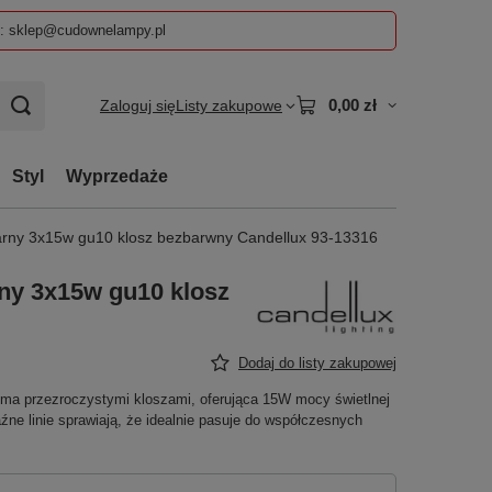
z: sklep@cudownelampy.pl
0,00 zł
Zaloguj się
Listy zakupowe
Styl
Wyprzedaże
zarny 3x15w gu10 klosz bezbarwny Candellux 93-13316
rny 3x15w gu10 klosz
Dodaj do listy zakupowej
ema przezroczystymi kloszami, oferująca 15W mocy świetlnej
źne linie sprawiają, że idealnie pasuje do współczesnych