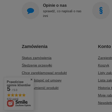
Opinie o nas
sprawdź, co napisali o nas
inni
Zamówienia
Konto
Status zamówienia
Zarejestr
Śledzenie przesyłki
Koszyk
Chcę zareklamować produkt
Listy za
Chcę odstąpić od umowy
Lista za
Prawdziwe
opinie klientów
5
Chcę wymienić produkt
Historia 
/ 5.0
Kontakt
Moje rab
672 opinii
Newslett