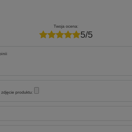
Twoja ocena:
5/5
inii
zdjęcie produktu: