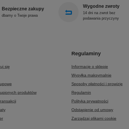
Wygodne zwroty
Bezpieczne zakupy
14 dni na zwrot bez
dbamy o Twoje prawa
podawania przyczyny
Regulaminy
uj się
Informacje o sklepie
Wysyłka maksymalnie
kupowe
Sposoby płatności i prowizje
kupionych produktów
Regulamin
transakcji
Polityka prywatności
aty
Odstąpienie od umowy
er
Zarządzaj plikami cookie