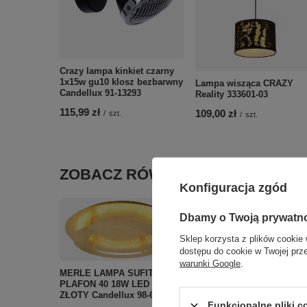
Crazy lampa kinkiet czarny
1x15w gu10 klosz bezbarwny
Lampa wisząca CRAZY
Candellux 91-13293
Reality 333601-03
115,99 zł
109,00 zł
/
szt.
/
szt.
ZOBACZ RÓWNIEŻ
Konfiguracja zgód
Dbamy o Twoją prywatn
Sklep korzysta z plików cookie 
dostępu do cookie w Twojej prz
warunki Google
.
MERLE LAMPA SUFITOWA
PLAFON 40 18W LED 3000K
ZŁOTY Candellux 98-66213
Funkcjonalne pliki 