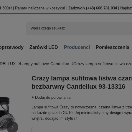
 300zł
| Rabaty naliczane w koszyku! |
Zadzwoń (+48) 608 781 034
| Napis
oprzewody
Żarówki LED
Producenci
Pomieszczenia
NDELLUX
Lampy sufitowe Candellux
Crazy lampa sufitowa listwa c
Crazy lampa sufitowa listwa cza
bezbarwny Candellux 93-13316
+ Dodaj do porównania
Lampa sufitowa Crazy to nowoczesna, czarna listwa z trz
na każde gniazdo GU10. Jej minimalistyczny design i wyra
wnętrz, dodając im stylu i f