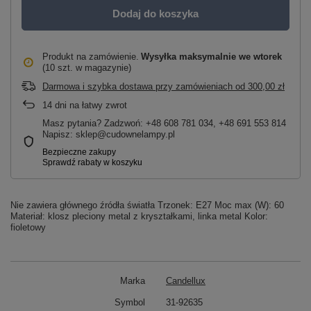
Dodaj do koszyka
Produkt na zamówienie
Wysyłka maksymalnie
we wtorek
(10 szt. w magazynie)
Darmowa i szybka dostawa przy zamówieniach
od
300,00 zł
14
dni na łatwy zwrot
Masz pytania? Zadzwoń: +48 608 781 034, +48 691 553 814
Napisz: sklep@cudownelampy.pl
Nie zawiera głównego źródła światła Trzonek: E27 Moc max (W): 60
Materiał: klosz pleciony metal z kryształkami, linka metal Kolor:
fioletowy
Marka
Candellux
Symbol
31-92635