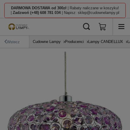
DARMOWA DOSTAWA od 300zł
| Rabaty naliczane w koszyku!
|
Zadzwoń (+48) 608 781 034
| Napisz: sklep@cudownelampy.pl
Cudowne Lampy
Producenci
Lampy CANDELLUX
L
Wstecz