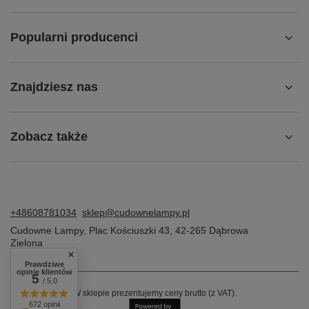
Popularni producenci
Znajdziesz nas
Zobacz także
+48608781034
sklep@cudownelampy.pl
Cudowne Lampy
,
Plac Kościuszki 43
,
42-265
Dąbrowa
Zielona
Prawdziwe
opinie klientów
5
/ 5.0
W sklepie prezentujemy ceny brutto (z VAT).
672 opinii