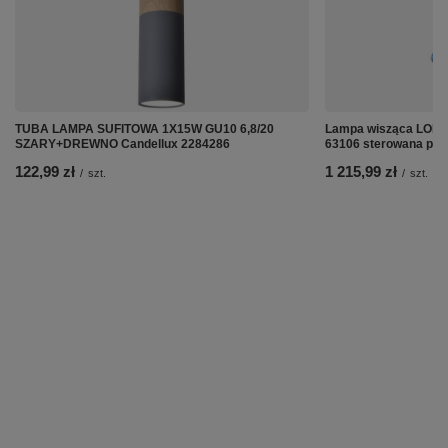
TUBA LAMPA SUFITOWA 1X15W GU10 6,8/20
Lampa wisząca LORD
SZARY+DREWNO Candellux 2284286
63106 sterowana pil
122,99 zł
1 215,99 zł
/
szt.
/
szt.