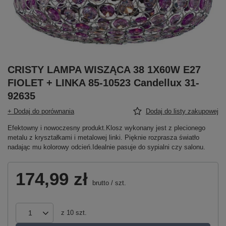
CRISTY LAMPA WISZĄCA 38 1X60W E27
FIOLET + LINKA 85-10523 Candellux 31-
92635
+ Dodaj do porównania
Dodaj do listy zakupowej
Efektowny i nowoczesny produkt.Klosz wykonany jest z plecionego
metalu z kryształkami i metalowej linki. Pięknie rozprasza światło
nadając mu kolorowy odcień.Idealnie pasuje do sypialni czy salonu.
174,99 zł
brutto
/
szt.
z
10
szt.