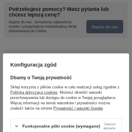
Potrzebujesz pomocy? Masz pytania lub
chcesz lepszą cenę?
Napisz do nas - doradzimy, odpowiemy
Napisz do nas
szybko i przygotujemy indywidualną ofertę
dopasowaną do Ciebie..
Model znajdziesz w kategoriach
Konfiguracja zgód
Dbamy o Twoją prywatność
Napisz swoją opinię
Sklep korzysta z plików cookie w celu realizacji usług zgodnie z
Polityką dotyczącą cookies
. Możesz określić warunki
Twoja ocena:
przechowywania lub dostępu do cookie w Twojej przeglądarce.
5/5
Więcej informacji na temat warunków i prywatności można
znaleźć także na stronie
Prywatność i warunki Google
.
Treść twojej opinii
Zawsze
Funkcjonalne pliki cookie (wymagane)
aktywne