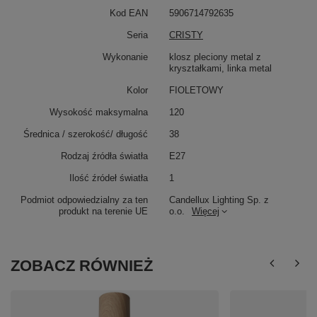
Kod EAN
5906714792635
Seria
CRISTY
Wykonanie
klosz pleciony metal z
kryształkami, linka metal
Kolor
FIOLETOWY
Wysokość maksymalna
120
Średnica / szerokość/ długość
38
Rodzaj źródła światła
E27
Ilość źródeł światła
1
Podmiot odpowiedzialny za ten
Candellux Lighting Sp. z
produkt na terenie UE
o.o.
Więcej
ZOBACZ RÓWNIEŻ