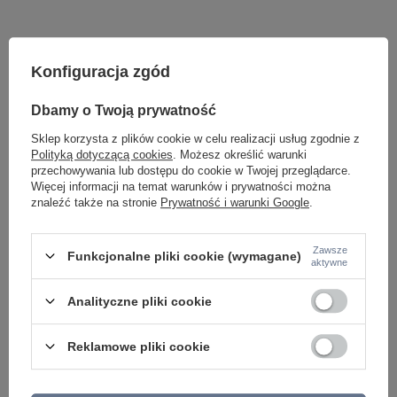
Konfiguracja zgód
Dbamy o Twoją prywatność
Sklep korzysta z plików cookie w celu realizacji usług zgodnie z
Polityką dotyczącą cookies
. Możesz określić warunki
przechowywania lub dostępu do cookie w Twojej przeglądarce.
Potrzebujesz pomocy? Masz pytania lub
Więcej informacji na temat warunków i prywatności można
chcesz lepszą cenę?
znaleźć także na stronie
Prywatność i warunki Google
.
Napisz do nas - doradzimy, odpowiemy
Napisz do nas
szybko i przygotujemy indywidualną ofertę
dopasowaną do Ciebie..
Zawsze
Funkcjonalne pliki cookie (wymagane)
aktywne
Analityczne pliki cookie
Model znajdziesz w kategoriach
Reklamowe pliki cookie