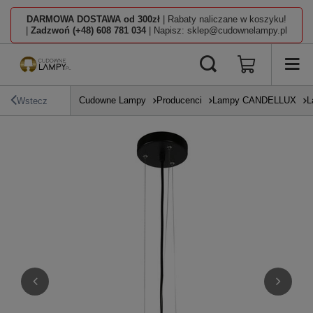
DARMOWA DOSTAWA od 300zł
| Rabaty naliczane w koszyku!
|
Zadzwoń (+48) 608 781 034
| Napisz: sklep@cudownelampy.pl
Cudowne Lampy
Producenci
Lampy CANDELLUX
L
Wstecz