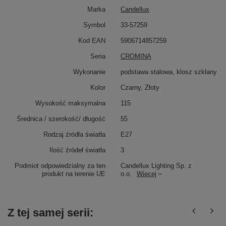
Marka
Candellux
Symbol
33-57259
Kod EAN
5906714857259
Seria
CROMINA
Wykonanie
podstawa stalowa, klosz szklany
Kolor
Czarny, Złoty
Wysokość maksymalna
115
Średnica / szerokość/ długość
55
Rodzaj źródła światła
E27
Ilość źródeł światła
3
Podmiot odpowiedzialny za ten
Candellux Lighting Sp. z
produkt na terenie UE
o.o.
Więcej
Z tej samej serii: