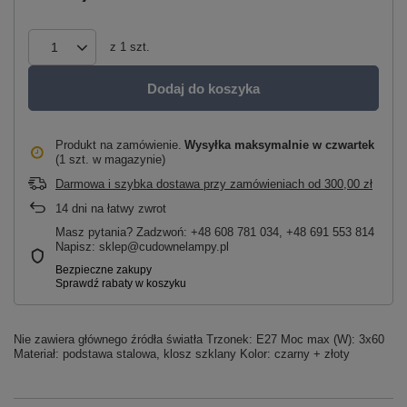
z
1
szt.
Dodaj do koszyka
Produkt na zamówienie
Wysyłka maksymalnie
w czwartek
(1 szt. w magazynie)
Darmowa i szybka dostawa przy zamówieniach
od
300,00 zł
14
dni na łatwy zwrot
Masz pytania? Zadzwoń: +48 608 781 034, +48 691 553 814
Napisz: sklep@cudownelampy.pl
Nie zawiera głównego źródła światła Trzonek: E27 Moc max (W): 3x60
Materiał: podstawa stalowa, klosz szklany Kolor: czarny + złoty