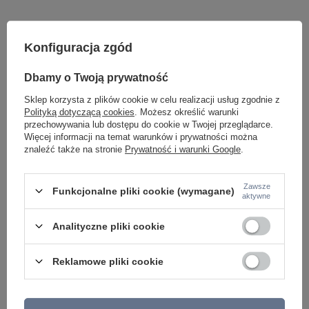
Konfiguracja zgód
Dbamy o Twoją prywatność
Sklep korzysta z plików cookie w celu realizacji usług zgodnie z
Polityką dotyczącą cookies
. Możesz określić warunki
Potrzebujesz pomocy? Masz pytania lub
przechowywania lub dostępu do cookie w Twojej przeglądarce.
chcesz lepszą cenę?
Więcej informacji na temat warunków i prywatności można
znaleźć także na stronie
Prywatność i warunki Google
.
Napisz do nas - doradzimy, odpowiemy
Napisz do nas
szybko i przygotujemy indywidualną ofertę
dopasowaną do Ciebie..
Zawsze
Funkcjonalne pliki cookie (wymagane)
aktywne
Analityczne pliki cookie
Model znajdziesz w kategoriach
Reklamowe pliki cookie
Napisz swoją opinię