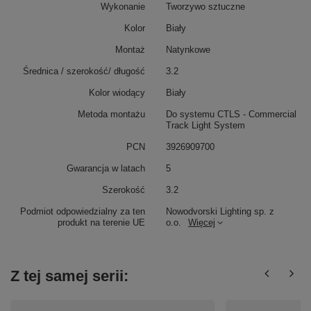
Wykonanie
Tworzywo sztuczne
Kolor
Biały
Montaż
Natynkowe
Średnica / szerokość/ długość
3.2
Kolor wiodący
Biały
Metoda montażu
Do systemu CTLS - Commercial
Track Light System
PCN
3926909700
Gwarancja w latach
5
Szerokość
3.2
Podmiot odpowiedzialny za ten
Nowodvorski Lighting sp. z
produkt na terenie UE
o.o.
Więcej
Z tej samej serii: