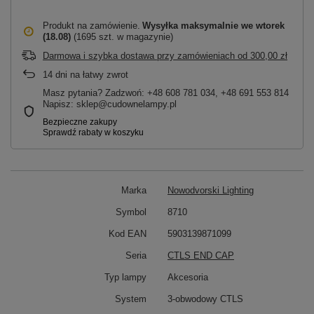
Produkt na zamówienie
Wysyłka maksymalnie
we wtorek
(18.08)
(1695 szt. w magazynie)
Darmowa i szybka dostawa przy zamówieniach
od
300,00 zł
14
dni na łatwy zwrot
Masz pytania? Zadzwoń: +48 608 781 034, +48 691 553 814
Napisz: sklep@cudownelampy.pl
Marka
Nowodvorski Lighting
Symbol
8710
Kod EAN
5903139871099
Seria
CTLS END CAP
Typ lampy
Akcesoria
System
3-obwodowy CTLS