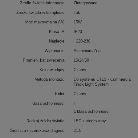
Żródło światła informacje
Zintegrowane
Źródło światła w komplecie
Tak
Moc maksymalna (W)
15W
Klasa IP
IP20
Napiecie
~220-230
Wykonanie
Aluminium/Znal
Promień, kąt świecenia
15/24/50
Kolor wiodący
Czarny
Metoda montażu
Do systemu CTLS - Commercial
Track Light System
Kolor
Czarny
Klasa ochronności
I
1 klasa ochronności
Rodzaj źródła światła
LED zintegrowany
Średnica / szerokość/ długość
21.5