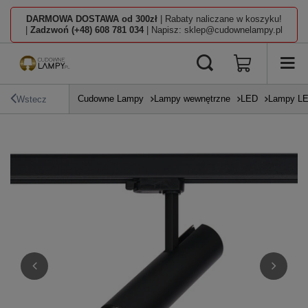
DARMOWA DOSTAWA od 300zł
| Rabaty naliczane w koszyku!
|
Zadzwoń (+48) 608 781 034
| Napisz: sklep@cudownelampy.pl
Cudowne Lampy
Lampy wewnętrzne
LED
Lampy L
Wstecz