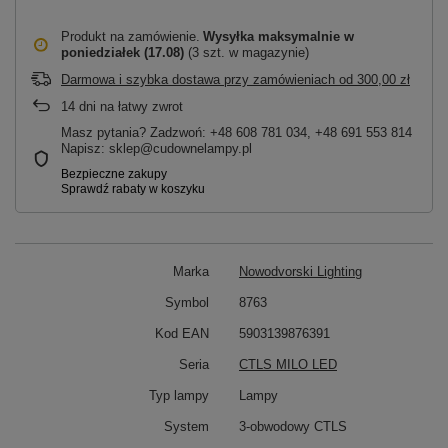
Produkt na zamówienie
Wysyłka maksymalnie
w
poniedziałek (17.08)
(3 szt. w magazynie)
Darmowa i szybka dostawa przy zamówieniach
od
300,00 zł
14
dni na łatwy zwrot
Masz pytania? Zadzwoń: +48 608 781 034, +48 691 553 814
Napisz: sklep@cudownelampy.pl
Marka
Nowodvorski Lighting
Symbol
8763
Kod EAN
5903139876391
Seria
CTLS MILO LED
Typ lampy
Lampy
System
3-obwodowy CTLS