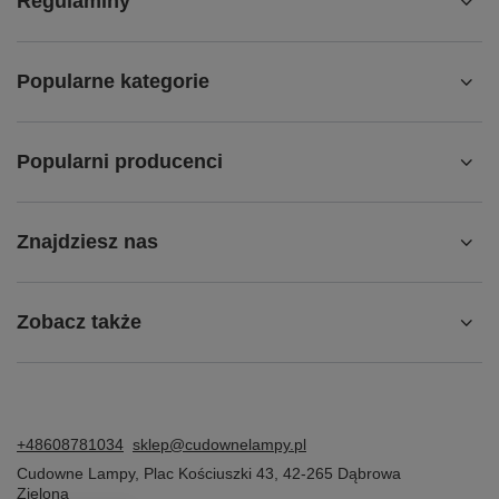
Regulaminy
Popularne kategorie
Popularni producenci
Znajdziesz nas
Zobacz także
+48608781034
sklep@cudownelampy.pl
Cudowne Lampy
,
Plac Kościuszki 43
,
42-265
Dąbrowa
Zielona