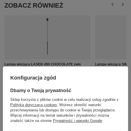
ZOBACZ RÓWNIEŻ
Lampa wisząca LASER 490 CHOCOLATE zwis
Lampa wisząca SIMO
Nowodvorski 10451
389,00 zł
/
szt.
165,00 zł
Konfiguracja zgód
/
szt.
Dbamy o Twoją prywatność
Sklep korzysta z plików cookie w celu realizacji usług zgodnie z
Polityką dotyczącą cookies
. Możesz określić warunki
przechowywania lub dostępu do cookie w Twojej przeglądarce.
Więcej informacji na temat warunków i prywatności można
znaleźć także na stronie
Prywatność i warunki Google
.