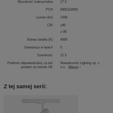
Wysokość maksymalna
17.5
PCN
9405119000
Lumen (lm)
1300
CRI
≥90
≥ 90
Barwa światła (K)
4000
Gwarancja w latach
5
Szerokość
21.5
Podmiot odpowiedzialny za ten
Nowodvorski Lighting sp. z
produkt na terenie UE
o.o.
Więcej
Z tej samej serii: