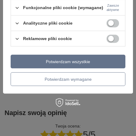
Zawsze
Funkcjonalne pliki cookie (wymagane)
aktywne
Analityczne pliki cookie
Potrzebujesz pomocy? Masz pytania lub
Reklamowe pliki cookie
chcesz lepszą cenę?
Napisz do nas - doradzimy, odpowiemy
Napisz do nas
szybko i przygotujemy indywidualną ofertę
dopasowaną do Ciebie..
Potwierdzam wszystkie
Potwierdzam wymagane
Model znajdziesz w kategoriach
Napisz swoją opinię
Twoja ocena:
5/5