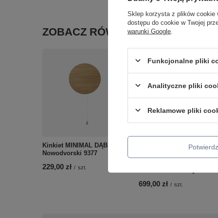
Sklep korzysta z plików cookie 
dostępu do cookie w Twojej prz
ZOBACZ RÓWNIEŻ
warunki Google
.
Funkcjonalne pliki 
Analityczne pliki coo
Reklamowe pliki coo
Kinkiet MINIMAL DĄB
Potwier
Nowodvorski 9377
Lampa wisząca CIRCOLO
LED 60 Nowodvorski 1081
229,00 zł
/
szt.
10861 barwa do wyboru
699,00 zł
/
szt.