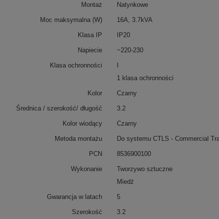
Montaż
Natynkowe
Moc maksymalna (W)
16A, 3.7kVA
Klasa IP
IP20
Napiecie
~220-230
Klasa ochronności
I
1 klasa ochronności
Kolor
Czarny
Średnica / szerokość/ długość
3.2
Kolor wiodący
Czarny
Metoda montażu
Do systemu CTLS - Commercial Tra
PCN
8536900100
Wykonanie
Tworzywo sztuczne
Miedź
Gwarancja w latach
5
Szerokość
3.2