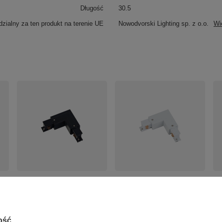
Długość
30.5
zialny za ten produkt na terenie UE
Nowodvorski Lighting sp. z o.o.
Wi
CTLS POWER L
CTLS POWER L
CT
-
CONNECTOR, RIGHT (L-R) 3-
CONNECTOR, RIGHT (L-R) 3-
CO
obwodowy CTLS
obwodowy CTLS
3-
Nowodvorski 8228
Nowodvorski 8227
No
55,00 zł
49,00 zł
77
/
szt.
/
szt.
ość