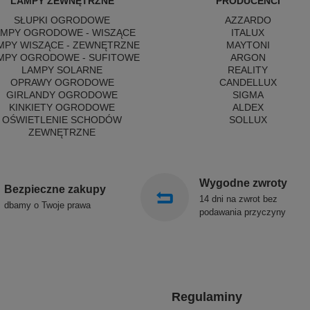
LAMPY ZEWNĘTRZNE
PRODUCENCI
SŁUPKI OGRODOWE
AZZARDO
AMPY OGRODOWE - WISZĄCE
ITALUX
MPY WISZĄCE - ZEWNĘTRZNE
MAYTONI
MPY OGRODOWE - SUFITOWE
ARGON
LAMPY SOLARNE
REALITY
OPRAWY OGRODOWE
CANDELLUX
GIRLANDY OGRODOWE
SIGMA
KINKIETY OGRODOWE
ALDEX
OŚWIETLENIE SCHODÓW
SOLLUX
ZEWNĘTRZNE
Wygodne zwroty
Bezpieczne zakupy
14 dni na zwrot bez
dbamy o Twoje prawa
podawania przyczyny
Regulaminy