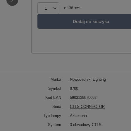
z
138
szt.
Dodaj do koszyka
Marka
Nowodvorski Lighting
Symbol
8700
Kod EAN
5903139870092
Seria
CTLS CONNECTOR
Typ lampy
Akcesoria
System
3-obwodowy CTLS