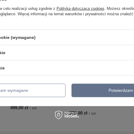
w celu realizacji usług zgodnie z
Polityką dotyczącą cookies
. Możesz określi
eglądarce. Więcej informacji na temat warunków i prywatności można znaleźć
cookie (wymagane)
kie
kie
Lampa wisząca
dzam wymagane
Potwierdzam 
HEMISPHERE RUST L
Lampa wisząca WHEEL
Nowodvorski 6368
1
BLACK I zwis Nowodvorski
9033
499,00 zł
/
szt.
379,00 zł
/
szt.