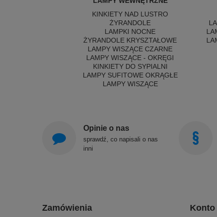
LAMPY WEWNĘTRZNE
KINKIETY NAD LUSTRO
ŻYRANDOLE
L
LAMPKI NOCNE
LA
ŻYRANDOLE KRYSZTAŁOWE
LA
LAMPY WISZĄCE CZARNE
LAMPY WISZĄCE - OKRĘGI
KINKIETY DO SYPIALNI
LAMPY SUFITOWE OKRĄGŁE
LAMPY WISZĄCE
Opinie o nas
sprawdź, co napisali o nas
inni
Zamówienia
Konto