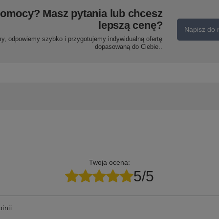
pomocy? Masz pytania lub chcesz
lepszą cenę?
Napisz do 
my, odpowiemy szybko i przygotujemy indywidualną ofertę
dopasowaną do Ciebie..
Twoja ocena:
5/5
inii