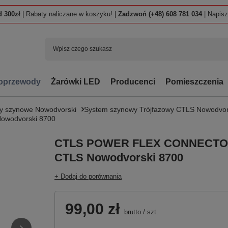
 300zł
| Rabaty naliczane w koszyku! |
Zadzwoń (+48) 608 781 034
| Napis
oprzewody
Żarówki LED
Producenci
Pomieszczenia
y szynowe Nowodvorski
System szynowy Trójfazowy CTLS Nowodvor
wodvorski 8700
CTLS POWER FLEX CONNECTO
CTLS Nowodvorski 8700
+ Dodaj do porównania
99,00 zł
brutto
/
szt.