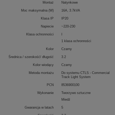
Montaż
Natynkowe
Moc maksymalna (W)
16A, 3.7kVA
Klasa IP
IP20
Napiecie
~220-230
Klasa ochronności
I
1 klasa ochronności
Kolor
Czarny
Średnica / szerokość/ długość
3.2
Kolor wiodący
Czarny
Metoda montażu
Do systemu CTLS - Commercial
Track Light System
PCN
8536900100
Wykonanie
Tworzywo sztuczne
Miedź
Gwarancja w latach
5