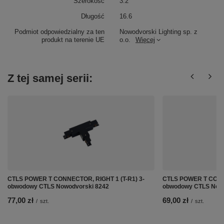
Szerokość
3.2
Długość
16.6
Podmiot odpowiedzialny za ten
Nowodvorski Lighting sp. z
produkt na terenie UE
o.o.
Więcej
Z tej samej serii:
CTLS POWER T CONNECTOR, RIGHT 1 (T-R1) 3-
CTLS POWER T CONNE
obwodowy CTLS Nowodvorski 8242
obwodowy CTLS Nowo
77,00 zł
69,00 zł
/
szt.
/
szt.