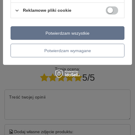
dopasowaną do Ciebie..
Reklamowe pliki cookie
Model znajdziesz w kategoriach
Potwierdzam wszystkie
Potwierdzam wymagane
Napisz swoją opinię
Twoja ocena:
5/5
Treść twojej opinii
Dodaj własne zdjęcie produktu: