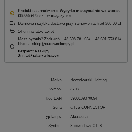
Produkt na zamówienie
Wysyłka maksymalnie
we wtorek
(18.08)
(473 szt. w magazynie)
Darmowa i szybka dostawa przy zamówieniach
od
300,00 zł
14
dni na łatwy zwrot
Masz pytania? Zadzwoń: +48 608 781 034, +48 691 553 814
Napisz: sklep@cudownelampy.pl
Marka
Nowodvorski Lighting
Symbol
8708
Kod EAN
5903139870894
Seria
CTLS CONNECTOR
Typ lampy
Akcesoria
System
3-obwodowy CTLS