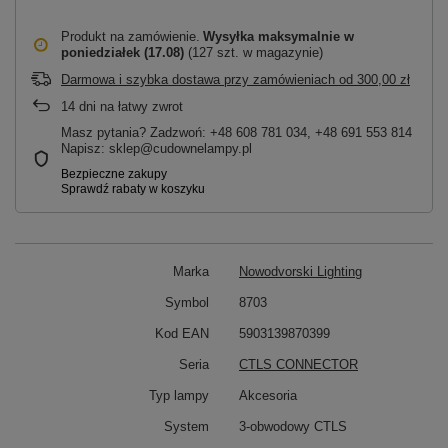
Produkt na zamówienie
Wysyłka maksymalnie
w
poniedziałek (17.08)
(127 szt. w magazynie)
Darmowa i szybka dostawa przy zamówieniach
od
300,00 zł
14
dni na łatwy zwrot
Masz pytania? Zadzwoń: +48 608 781 034, +48 691 553 814
Napisz: sklep@cudownelampy.pl
Marka
Nowodvorski Lighting
Symbol
8703
Kod EAN
5903139870399
Seria
CTLS CONNECTOR
Typ lampy
Akcesoria
System
3-obwodowy CTLS