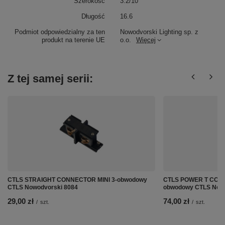
Szerokość
3.2/10
Długość
16.6
Podmiot odpowiedzialny za ten
Nowodvorski Lighting sp. z
produkt na terenie UE
o.o.
Więcej
Z tej samej serii:
CTLS STRAIGHT CONNECTOR MINI 3-obwodowy
CTLS POWER T CONNE
CTLS Nowodvorski 8084
obwodowy CTLS Nowo
29,00 zł
74,00 zł
/
szt.
/
szt.