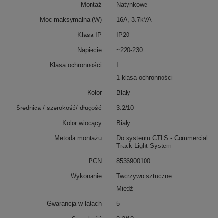
Montaż
Natynkowe
Moc maksymalna (W)
16A, 3.7kVA
Klasa IP
IP20
Napiecie
~220-230
Klasa ochronności
I
1 klasa ochronności
Kolor
Biały
Średnica / szerokość/ długość
3.2/10
Kolor wiodący
Biały
Metoda montażu
Do systemu CTLS - Commercial
Track Light System
PCN
8536900100
Wykonanie
Tworzywo sztuczne
Miedź
Gwarancja w latach
5