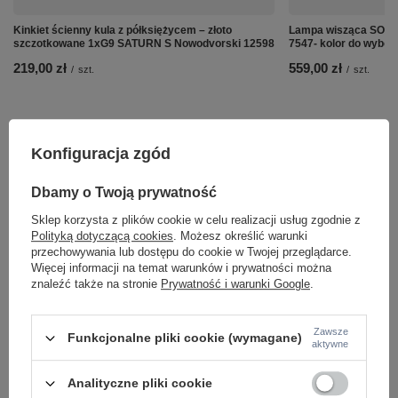
Kinkiet ścienny kula z półksiężycem – złoto
Lampa wisząca SOFT
szczotkowane 1xG9 SATURN S Nowodvorski 12598
7547- kolor do wybor
219,00 zł
559,00 zł
/
szt.
/
szt.
Konfiguracja zgód
Dbamy o Twoją prywatność
Sklep korzysta z plików cookie w celu realizacji usług zgodnie z
Polityką dotyczącą cookies
. Możesz określić warunki
przechowywania lub dostępu do cookie w Twojej przeglądarce.
Więcej informacji na temat warunków i prywatności można
znaleźć także na stronie
Prywatność i warunki Google
.
Zawsze
Funkcjonalne pliki cookie (wymagane)
Potrzebujesz pomocy? Masz pytania lub
aktywne
chcesz lepszą cenę?
Napisz do nas - doradzimy, odpowiemy
Analityczne pliki cookie
Napisz do nas
szybko i przygotujemy indywidualną ofertę