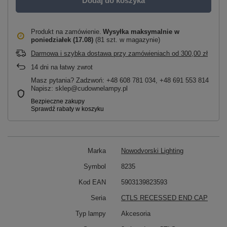
Dodaj do koszyka
Produkt na zamówienie
Wysyłka maksymalnie
w
poniedziałek (17.08)
(81 szt. w magazynie)
Darmowa i szybka dostawa przy zamówieniach
od
300,00 zł
14
dni na łatwy zwrot
Masz pytania? Zadzwoń: +48 608 781 034, +48 691 553 814
Napisz: sklep@cudownelampy.pl
Marka
Nowodvorski Lighting
Symbol
8235
Kod EAN
5903139823593
Seria
CTLS RECESSED END CAP
Typ lampy
Akcesoria