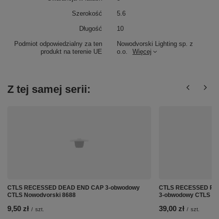
Szerokość
5.6
Długość
10
Podmiot odpowiedzialny za ten
Nowodvorski Lighting sp. z
produkt na terenie UE
o.o.
Więcej
Z tej samej serii:
CTLS RECESSED DEAD END CAP 3-obwodowy
CTLS RECESSED POW
CTLS Nowodvorski 8688
3-obwodowy CTLS No
9,50 zł
39,00 zł
/
szt.
/
szt.