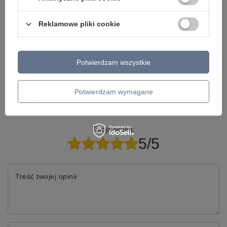
Napisz do nas - doradzimy, odpowiemy
Napisz do nas
szybko i przygotujemy indywidualną ofertę
dopasowaną do Ciebie..
Reklamowe pliki cookie
Potwierdzam wszystkie
Model znajdziesz w kategoriach
Potwierdzam wymagane
Napisz swoją opinię
Twoja ocena:
5/5
Treść twojej opinii