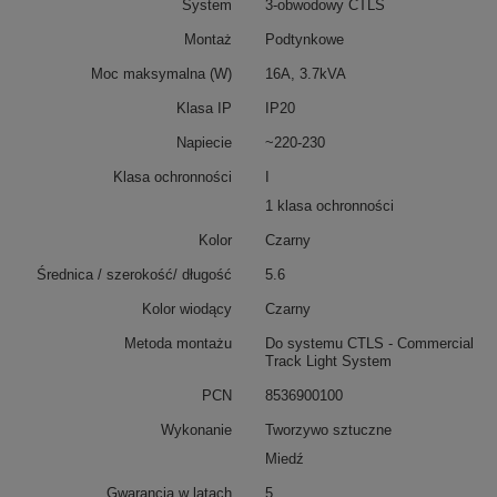
System
3-obwodowy CTLS
Montaż
Podtynkowe
Moc maksymalna (W)
16A, 3.7kVA
Klasa IP
IP20
Napiecie
~220-230
Klasa ochronności
I
1 klasa ochronności
Kolor
Czarny
Średnica / szerokość/ długość
5.6
Kolor wiodący
Czarny
Metoda montażu
Do systemu CTLS - Commercial
Track Light System
PCN
8536900100
Wykonanie
Tworzywo sztuczne
Miedź
Gwarancja w latach
5