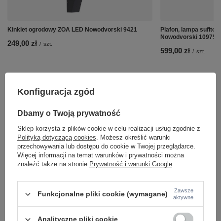
Kinkiet ogrodowy ZOA LED Nowodvorski 9421
Plafon, lampa sufi
Nowodvorski 10975
249,00 zł
/
szt.
599,00 zł
/
szt.
Konfiguracja zgód
Dbamy o Twoją prywatność
Sklep korzysta z plików cookie w celu realizacji usług zgodnie z
Polityką dotyczącą cookies
. Możesz określić warunki
przechowywania lub dostępu do cookie w Twojej przeglądarce.
Więcej informacji na temat warunków i prywatności można
znaleźć także na stronie
Prywatność i warunki Google
.
Zawsze
Funkcjonalne pliki cookie (wymagane)
aktywne
Potrzebujesz pomocy? Masz pytania lub
chcesz lepszą cenę?
Analityczne pliki cookie