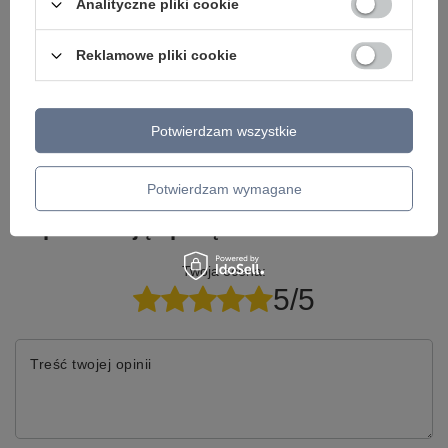
Analityczne pliki cookie
Napisz do nas - doradzimy, odpowiemy
Napisz do nas
szybko i przygotujemy indywidualną ofertę
dopasowaną do Ciebie..
Reklamowe pliki cookie
Potwierdzam wszystkie
Model znajdziesz w kategoriach
Potwierdzam wymagane
Napisz swoją opinię
Twoja ocena:
5/5
Treść twojej opinii