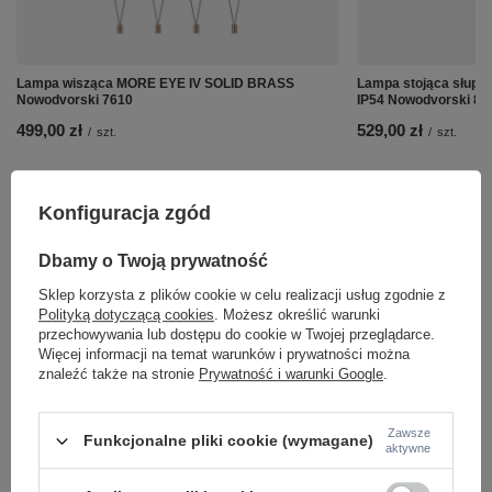
Lampa wisząca MORE EYE IV SOLID BRASS
Lampa stojąca słup
Nowodvorski 7610
IP54 Nowodvorski 81
499,00 zł
529,00 zł
/
szt.
/
szt.
Konfiguracja zgód
Dbamy o Twoją prywatność
Sklep korzysta z plików cookie w celu realizacji usług zgodnie z
Polityką dotyczącą cookies
. Możesz określić warunki
przechowywania lub dostępu do cookie w Twojej przeglądarce.
Więcej informacji na temat warunków i prywatności można
znaleźć także na stronie
Prywatność i warunki Google
.
Zawsze
Funkcjonalne pliki cookie (wymagane)
aktywne
Potrzebujesz pomocy? Masz pytania lub
chcesz lepszą cenę?