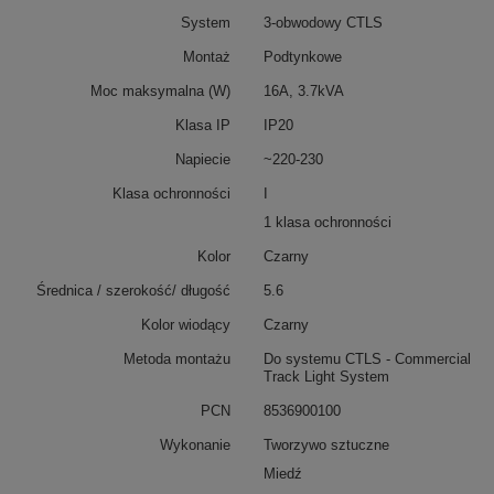
System
3-obwodowy CTLS
Montaż
Podtynkowe
Moc maksymalna (W)
16A, 3.7kVA
Klasa IP
IP20
Napiecie
~220-230
Klasa ochronności
I
1 klasa ochronności
Kolor
Czarny
Średnica / szerokość/ długość
5.6
Kolor wiodący
Czarny
Metoda montażu
Do systemu CTLS - Commercial
Track Light System
PCN
8536900100
Wykonanie
Tworzywo sztuczne
Miedź