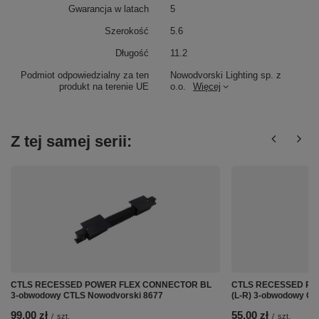
Gwarancja w latach
5
Szerokość
5.6
Długość
11.2
Podmiot odpowiedzialny za ten
Nowodvorski Lighting sp. z
produkt na terenie UE
o.o.
Więcej
Z tej samej serii:
CTLS RECESSED POWER FLEX CONNECTOR BL
CTLS RECESSED PO
3-obwodowy CTLS Nowodvorski 8677
(L-R) 3-obwodowy CT
99,00 zł
55,00 zł
/
szt.
/
szt.