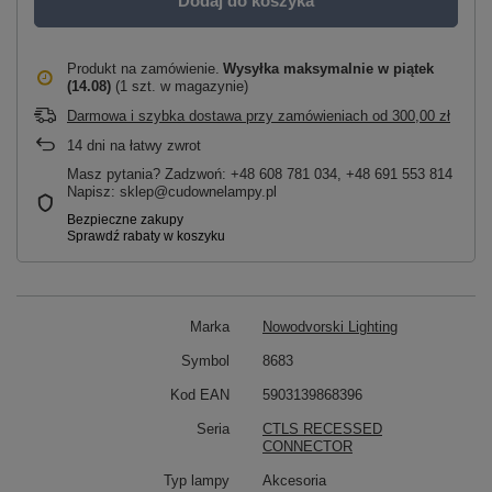
Dodaj do koszyka
Produkt na zamówienie
Wysyłka maksymalnie
w piątek
(14.08)
(1 szt. w magazynie)
Darmowa i szybka dostawa przy zamówieniach
od
300,00 zł
14
dni na łatwy zwrot
Masz pytania? Zadzwoń: +48 608 781 034, +48 691 553 814
Napisz: sklep@cudownelampy.pl
Marka
Nowodvorski Lighting
Symbol
8683
Kod EAN
5903139868396
Seria
CTLS RECESSED
CONNECTOR
Typ lampy
Akcesoria