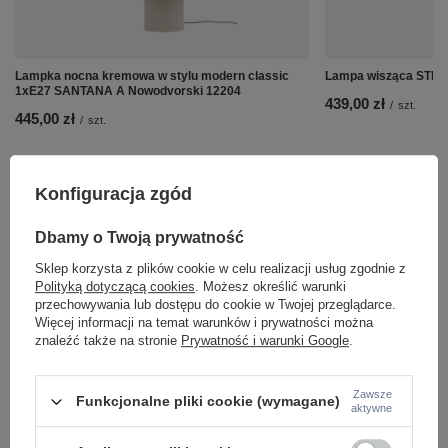
Lampka nocna kremowa w stylu modern classic
Lampa wisząca STIC
1xE27 SANTANA A Nowodvorski 12204
439,00 zł
/
szt.
445,00 zł
/
szt.
Konfiguracja zgód
Dbamy o Twoją prywatność
Sklep korzysta z plików cookie w celu realizacji usług zgodnie z
Polityką dotyczącą cookies
. Możesz określić warunki
przechowywania lub dostępu do cookie w Twojej przeglądarce.
Więcej informacji na temat warunków i prywatności można
znaleźć także na stronie
Prywatność i warunki Google
.
Zawsze
Funkcjonalne pliki cookie (wymagane)
aktywne
Potrzebujesz pomocy? Masz pytania lub
chcesz lepszą cenę?