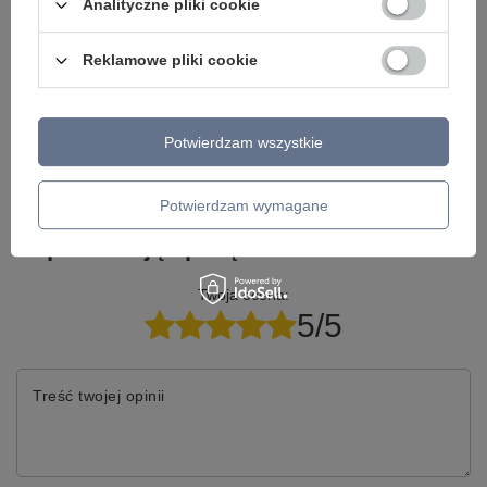
Analityczne pliki cookie
Napisz do nas - doradzimy, odpowiemy
Napisz do nas
szybko i przygotujemy indywidualną ofertę
dopasowaną do Ciebie..
Reklamowe pliki cookie
Potwierdzam wszystkie
Model znajdziesz w kategoriach
Potwierdzam wymagane
Napisz swoją opinię
Twoja ocena:
5/5
Treść twojej opinii