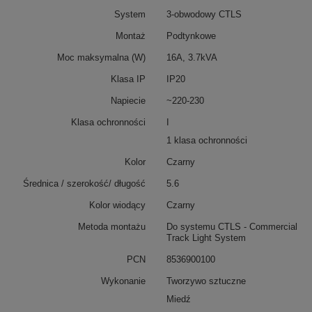
System
3-obwodowy CTLS
Montaż
Podtynkowe
Moc maksymalna (W)
16A, 3.7kVA
Klasa IP
IP20
Napiecie
~220-230
Klasa ochronności
I
1 klasa ochronności
Kolor
Czarny
Średnica / szerokość/ długość
5.6
Kolor wiodący
Czarny
Metoda montażu
Do systemu CTLS - Commercial
Track Light System
PCN
8536900100
Wykonanie
Tworzywo sztuczne
Miedź