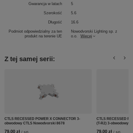
Gwarancja w latach
5
Szerokość
5.6
Długość
16.6
Podmiot odpowiedzialny za ten
Nowodvorski Lighting sp. z
produkt na terenie UE
o.o.
Więcej
Z tej samej serii:
CTLS RECESSED POWER X CONNECTOR 3-
CTLS RECESSED PO
obwodowy CTLS Nowodvorski 8678
(T-R2) 3-obwodowy C
79,00 zł
79,00 zł
/
szt.
/
szt.