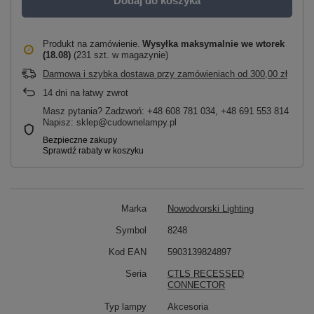
Dodaj do koszyka
Produkt na zamówienie
Wysyłka maksymalnie
we wtorek
(18.08)
(231 szt. w magazynie)
Darmowa i szybka dostawa przy zamówieniach
od
300,00 zł
14
dni na łatwy zwrot
Masz pytania? Zadzwoń: +48 608 781 034, +48 691 553 814
Napisz: sklep@cudownelampy.pl
Marka
Nowodvorski Lighting
Symbol
8248
Kod EAN
5903139824897
Seria
CTLS RECESSED
CONNECTOR
Typ lampy
Akcesoria