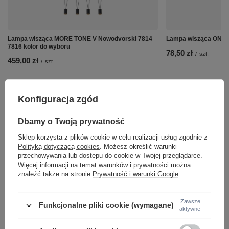
Lampa wisząca MORE TONE V Nowodvorski 7814
Lampa wisząca ONDA
7816 kolor do wyboru
78,50 zł
/
szt.
459,00 zł
/
szt.
Konfiguracja zgód
Dbamy o Twoją prywatność
Sklep korzysta z plików cookie w celu realizacji usług zgodnie z
Polityką dotyczącą cookies
. Możesz określić warunki
przechowywania lub dostępu do cookie w Twojej przeglądarce.
Więcej informacji na temat warunków i prywatności można
znaleźć także na stronie
Prywatność i warunki Google
.
Zawsze
Funkcjonalne pliki cookie (wymagane)
aktywne
Potrzebujesz pomocy? Masz pytania lub
chcesz lepszą cenę?