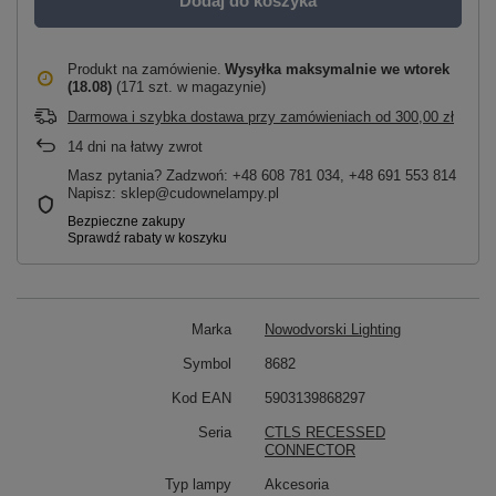
Dodaj do koszyka
Produkt na zamówienie
Wysyłka maksymalnie
we wtorek
(18.08)
(171 szt. w magazynie)
Darmowa i szybka dostawa przy zamówieniach
od
300,00 zł
14
dni na łatwy zwrot
Masz pytania? Zadzwoń: +48 608 781 034, +48 691 553 814
Napisz: sklep@cudownelampy.pl
Marka
Nowodvorski Lighting
Symbol
8682
Kod EAN
5903139868297
Seria
CTLS RECESSED
CONNECTOR
Typ lampy
Akcesoria