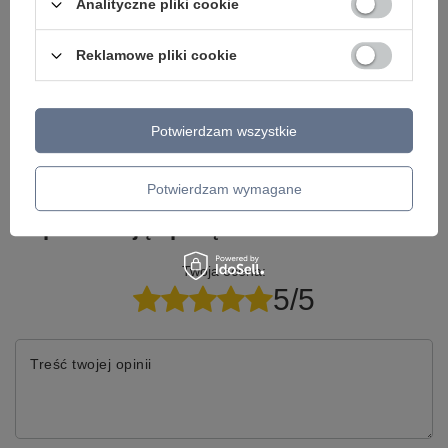
Analityczne pliki cookie
Napisz do nas - doradzimy, odpowiemy
Napisz do nas
szybko i przygotujemy indywidualną ofertę
dopasowaną do Ciebie..
Reklamowe pliki cookie
Potwierdzam wszystkie
Model znajdziesz w kategoriach
Potwierdzam wymagane
Napisz swoją opinię
Twoja ocena:
5/5
Treść twojej opinii