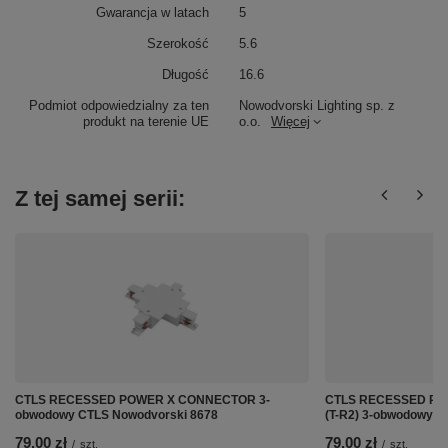
Gwarancja w latach
5
Szerokość
5.6
Długość
16.6
Podmiot odpowiedzialny za ten
Nowodvorski Lighting sp. z
produkt na terenie UE
o.o.
Więcej
Z tej samej serii:
CTLS RECESSED POWER X CONNECTOR 3-
CTLS RECESSED PO
obwodowy CTLS Nowodvorski 8678
(T-R2) 3-obwodowy C
79,00 zł
79,00 zł
/
szt.
/
szt.