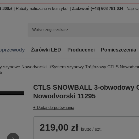
 300zł
| Rabaty naliczane w koszyku! |
Zadzwoń (+48) 608 781 034
| Napis
oprzewody
Żarówki LED
Producenci
Pomieszczenia
y szynowe Nowodvorski
System szynowy Trójfazowy CTLS Nowodvor
5
CTLS SNOWBALL 3-obwodowy 
Nowodvorski 11295
+ Dodaj do porównania
219,00 zł
brutto
/
szt.