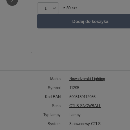
z
30
szt.
Dodaj do koszyka
Marka
Nowodvorski Lighting
Symbol
11295
Kod EAN
5903139112956
Seria
CTLS SNOWBALL
Typ lampy
Lampy
System
3-obwodowy CTLS