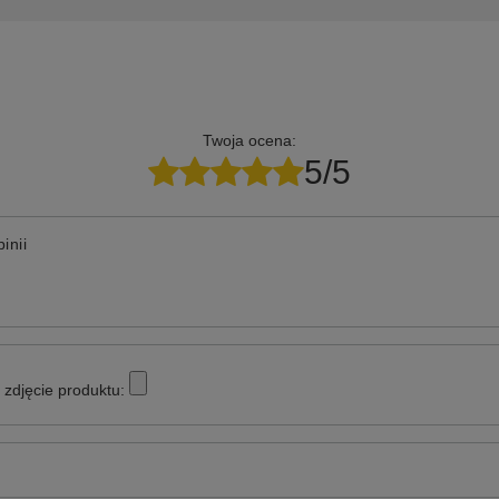
Twoja ocena:
5/5
inii
zdjęcie produktu: