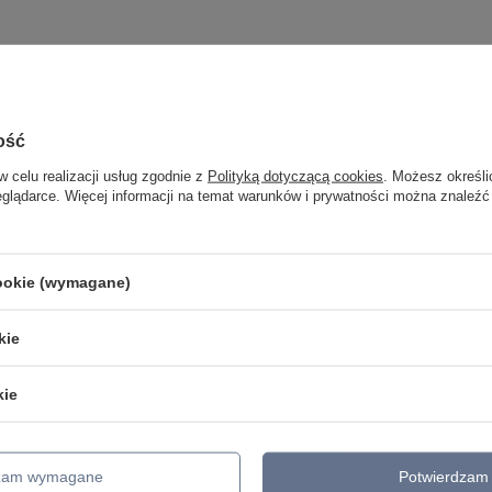
ość
w celu realizacji usług zgodnie z
Polityką dotyczącą cookies
. Możesz określi
eglądarce. Więcej informacji na temat warunków i prywatności można znaleźć
cookie (wymagane)
kie
kie
dzam wymagane
Potwierdzam 