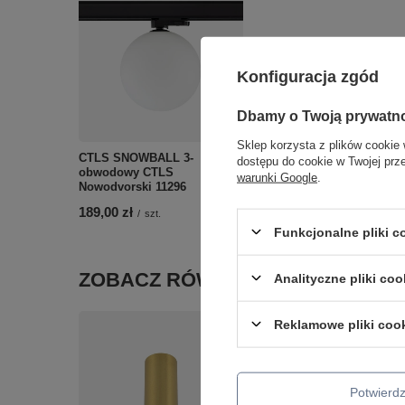
Konfiguracja zgód
Dbamy o Twoją prywatn
Sklep korzysta z plików cookie 
CTLS SNOWBALL 3-
dostępu do cookie w Twojej prz
obwodowy CTLS
warunki Google
.
Nowodvorski 11296
189,00 zł
/
szt.
Funkcjonalne pliki 
ZOBACZ RÓWNIEŻ
Analityczne pliki coo
Reklamowe pliki coo
Potwier