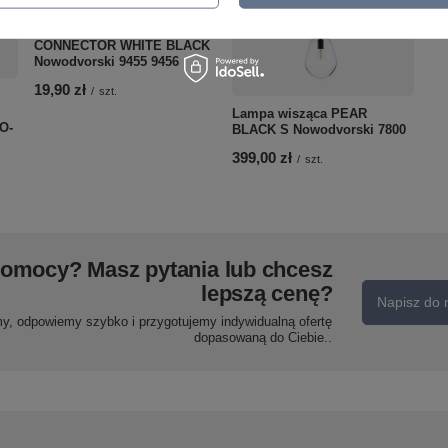
Złączka L PROFILE
CONNECTOR WHITE BLACK
Nowodvorski 9455 9456
19,90 zł
/
szt.
Lampa wisząca PEAR
O-
BLACK S Nowodvorski 7800
399,00 zł
/
szt.
pomocy? Masz pytania lub chcesz
lepszą cenę?
Napisz do 
my, odpowiemy szybko i przygotujemy indywidualną ofertę
dopasowaną do Ciebie..