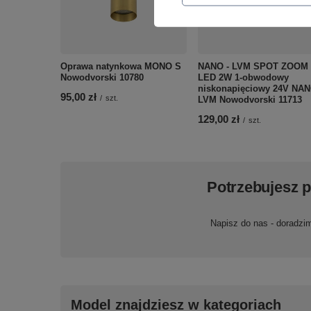
Oprawa natynkowa MONO S
NANO - LVM SPOT ZOOM
Nowodvorski 10780
LED 2W 1-obwodowy
niskonapięciowy 24V NAN
95,00 zł
/
szt.
LVM Nowodvorski 11713
129,00 zł
/
szt.
Potrzebujesz 
Napisz do nas - doradzi
Model znajdziesz w kategoriach