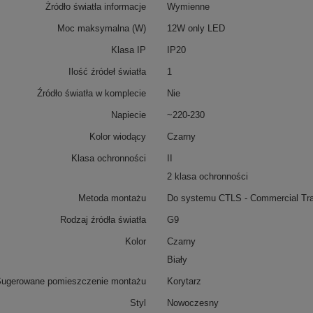
Żródło światła informacje
Wymienne
Moc maksymalna (W)
12W only LED
Klasa IP
IP20
Ilość źródeł światła
1
Źródło światła w komplecie
Nie
Napiecie
~220-230
Kolor wiodący
Czarny
Klasa ochronności
II
2 klasa ochronności
Metoda montażu
Do systemu CTLS - Commercial Tra
Rodzaj źródła światła
G9
Kolor
Czarny
Biały
ugerowane pomieszczenie montażu
Korytarz
Styl
Nowoczesny