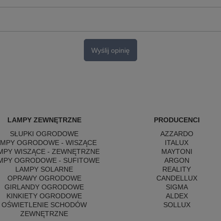
Wyślij opinię
LAMPY ZEWNĘTRZNE
PRODUCENCI
SŁUPKI OGRODOWE
AZZARDO
AMPY OGRODOWE - WISZĄCE
ITALUX
MPY WISZĄCE - ZEWNĘTRZNE
MAYTONI
MPY OGRODOWE - SUFITOWE
ARGON
LAMPY SOLARNE
REALITY
OPRAWY OGRODOWE
CANDELLUX
GIRLANDY OGRODOWE
SIGMA
KINKIETY OGRODOWE
ALDEX
OŚWIETLENIE SCHODÓW
SOLLUX
ZEWNĘTRZNE