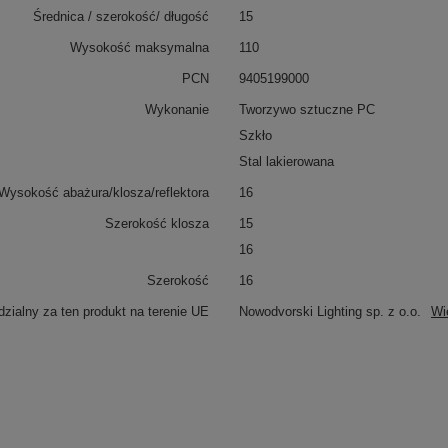
Średnica / szerokość/ długość
15
Wysokość maksymalna
110
PCN
9405199000
Wykonanie
Tworzywo sztuczne PC
Szkło
Stal lakierowana
Wysokość abażura/klosza/reflektora
16
Szerokość klosza
15
16
Szerokość
16
zialny za ten produkt na terenie UE
Nowodvorski Lighting sp. z o.o.
Wi