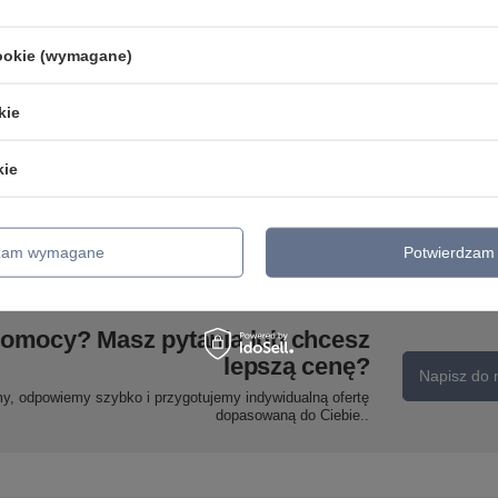
cookie (wymagane)
kie
CTLS RECESSED POWER
END CAP, LEFT (PE-L) 3-
Szyna PROFILE TRACK 2m
kie
y
obwodowy CTLS
WHITE BLACK Nowodvorski
7
Nowodvorski 8235
9451 9452
35,00 zł
129,00 zł
/
szt.
/
szt.
dzam wymagane
Potwierdzam 
pomocy? Masz pytania lub chcesz
lepszą cenę?
Napisz do 
my, odpowiemy szybko i przygotujemy indywidualną ofertę
dopasowaną do Ciebie..