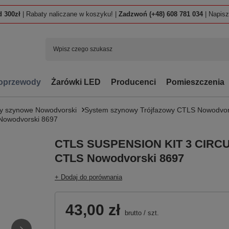
 300zł
| Rabaty naliczane w koszyku! |
Zadzwoń (+48) 608 781 034
| Napis
oprzewody
Żarówki LED
Producenci
Pomieszczenia
y szynowe Nowodvorski
System szynowy Trójfazowy CTLS Nowodvor
owodvorski 8697
CTLS SUSPENSION KIT 3 CIRCU
CTLS Nowodvorski 8697
+ Dodaj do porównania
43,00 zł
brutto
/
szt.