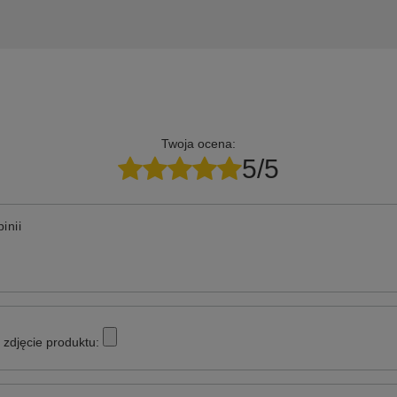
Twoja ocena:
5/5
inii
zdjęcie produktu: