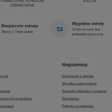
OŚWIETLENIE SCHODÓW
SOLLUX
ZEWNĘTRZNE
Wygodne zwroty
Bezpieczne zakupy
14 dni na zwrot bez
dbamy o Twoje prawa
podawania przyczyny
Regulaminy
uj się
Informacje o sklepie
Wysyłka maksymalnie
kupowe
Sposoby płatności i prowizje
kupionych produktów
Regulamin
transakcji
Polityka prywatności