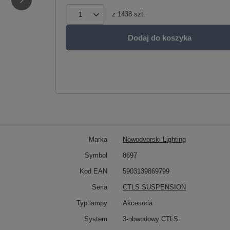
z
1438
szt.
Dodaj do koszyka
Marka
Nowodvorski Lighting
Symbol
8697
Kod EAN
5903139869799
Seria
CTLS SUSPENSION
Typ lampy
Akcesoria
System
3-obwodowy CTLS