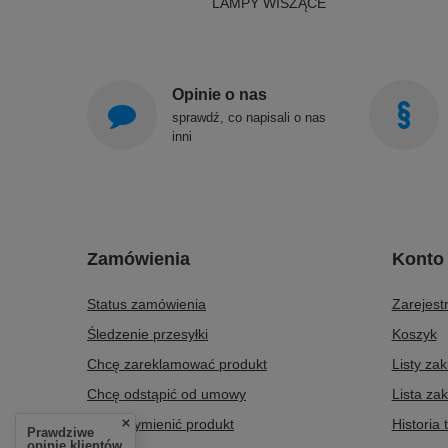
LAMPY WISZĄCE
Opinie o nas
sprawdź, co napisali o nas
inni
Zamówienia
Konto
Status zamówienia
Zarejestr
Śledzenie przesyłki
Koszyk
Chcę zareklamować produkt
Listy za
Chcę odstąpić od umowy
Lista za
Chcę wymienić produkt
Historia 
Prawdziwe
opinie klientów