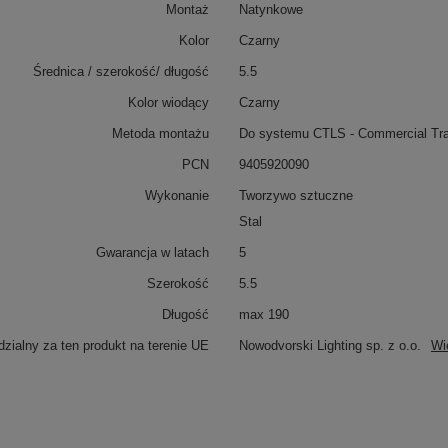
Montaż
Natynkowe
Kolor
Czarny
Średnica / szerokość/ długość
5.5
Kolor wiodący
Czarny
Metoda montażu
Do systemu CTLS - Commercial Tra
PCN
9405920090
Wykonanie
Tworzywo sztuczne
Stal
Gwarancja w latach
5
Szerokość
5.5
Długość
max 190
zialny za ten produkt na terenie UE
Nowodvorski Lighting sp. z o.o.
Wi