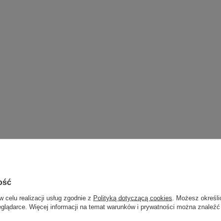
ość
w celu realizacji usług zgodnie z
Polityką dotyczącą cookies
. Możesz określi
eglądarce. Więcej informacji na temat warunków i prywatności można znaleźć