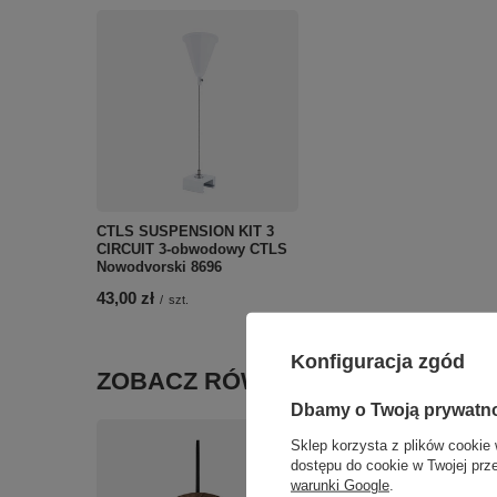
CTLS SUSPENSION KIT 3
CIRCUIT 3-obwodowy CTLS
Nowodvorski 8696
43,00 zł
/
szt.
Konfiguracja zgód
ZOBACZ RÓWNIEŻ
Dbamy o Twoją prywatn
Sklep korzysta z plików cookie 
dostępu do cookie w Twojej prz
warunki Google
.