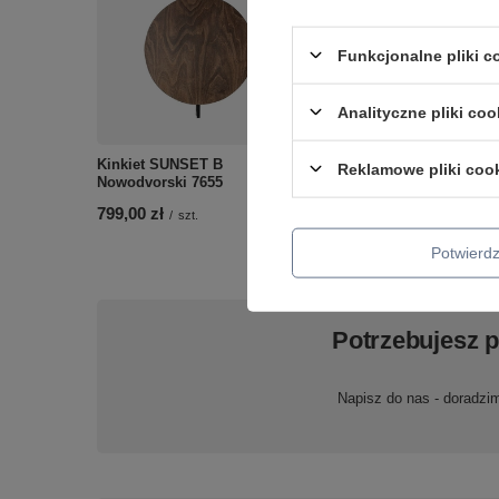
Funkcjonalne pliki 
Analityczne pliki coo
PROFILE RECESSED
POWER STRAIGHT
Kinkiet SUNSET B
Reklamowe pliki coo
CONNECTOR 1-obwodow
Nowodvorski 7655
Profile Nowodvorski 1022
799,00 zł
/
szt.
39,00 zł
/
szt.
Potwier
Potrzebujesz 
Napisz do nas - doradzi