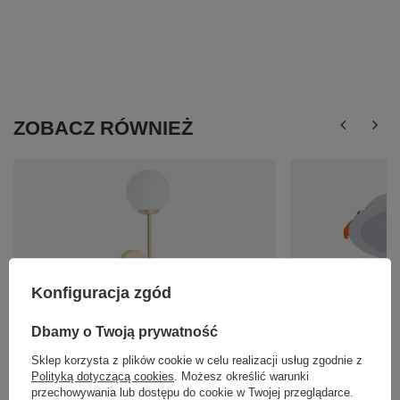
ZOBACZ RÓWNIEŻ
Konfiguracja zgód
Kinkiet AGAVE IP44 Nowodvorski 10526
Oprawa wpuszczana 
Nowodvorski 8775
Dbamy o Twoją prywatność
399,00 zł
/
szt.
129,00 zł
/
szt.
Sklep korzysta z plików cookie w celu realizacji usług zgodnie z
Polityką dotyczącą cookies
. Możesz określić warunki
przechowywania lub dostępu do cookie w Twojej przeglądarce.