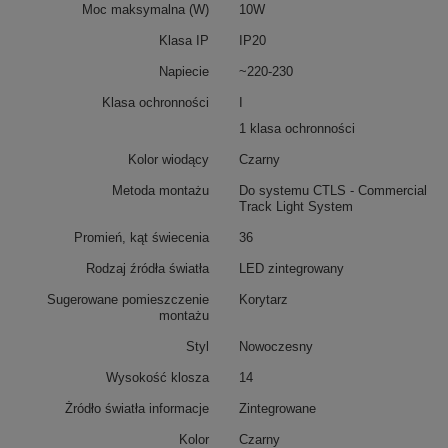
Moc maksymalna (W)
10W
Klasa IP
IP20
Napiecie
~220-230
Klasa ochronności
I
1 klasa ochronności
Kolor wiodący
Czarny
Metoda montażu
Do systemu CTLS - Commercial
Track Light System
Promień, kąt świecenia
36
Rodzaj źródła światła
LED zintegrowany
Sugerowane pomieszczenie
Korytarz
montażu
Styl
Nowoczesny
Wysokość klosza
14
Żródło światła informacje
Zintegrowane
Kolor
Czarny