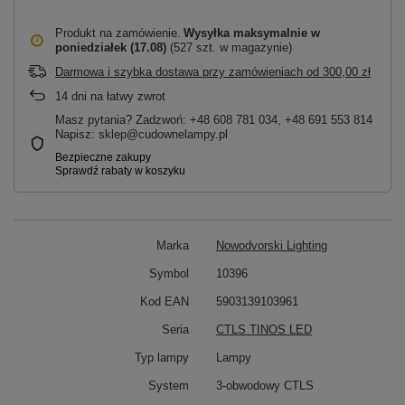
Produkt na zamówienie
Wysyłka maksymalnie
w
poniedziałek (17.08)
(527 szt. w magazynie)
Darmowa i szybka dostawa przy zamówieniach
od
300,00 zł
14
dni na łatwy zwrot
Masz pytania? Zadzwoń: +48 608 781 034, +48 691 553 814
Napisz: sklep@cudownelampy.pl
Marka
Nowodvorski Lighting
Symbol
10396
Kod EAN
5903139103961
Seria
CTLS TINOS LED
Typ lampy
Lampy
System
3-obwodowy CTLS