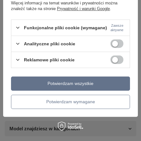
Więcej informacji na temat warunków i prywatności można
znaleźć także na stronie
Prywatność i warunki Google
.
Zawsze
Funkcjonalne pliki cookie (wymagane)
aktywne
Analityczne pliki cookie
Reklamowe pliki cookie
Potrzebujesz pomocy? Masz pytania lub
chcesz lepszą cenę?
Potwierdzam wszystkie
Napisz do nas - doradzimy, odpowiemy
Napisz do nas
szybko i przygotujemy indywidualną ofertę
dopasowaną do Ciebie..
Potwierdzam wymagane
Model znajdziesz w kategoriach