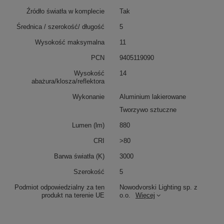
Źródło światła w komplecie
Tak
Średnica / szerokość/ długość
5
Wysokość maksymalna
11
PCN
9405119090
Wysokość
14
abażura/klosza/reflektora
Wykonanie
Aluminium lakierowane
Tworzywo sztuczne
Lumen (lm)
880
CRI
>80
Barwa światła (K)
3000
Szerokość
5
Podmiot odpowiedzialny za ten
Nowodvorski Lighting sp. z
produkt na terenie UE
o.o.
Więcej