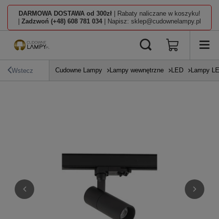
DARMOWA DOSTAWA od 300zł
| Rabaty naliczane w koszyku!
|
Zadzwoń (+48) 608 781 034
| Napisz: sklep@cudownelampy.pl
Cudowne Lampy
Lampy wewnętrzne
LED
Lampy L
Wstecz