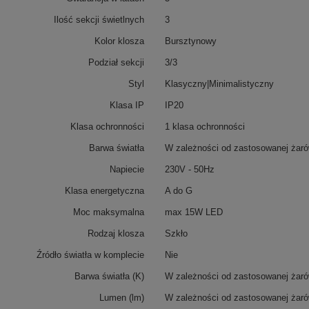
Ilość sekcji świetlnych
3
Kolor klosza
Bursztynowy
Podział sekcji
3/3
Styl
Klasyczny|Minimalistyczny
Klasa IP
IP20
Klasa ochronności
1 klasa ochronności
Barwa światła
W zależności od zastosowanej żaró
Napiecie
230V - 50Hz
Klasa energetyczna
A do G
Moc maksymalna
max 15W LED
Rodzaj klosza
Szkło
Źródło światła w komplecie
Nie
Barwa światła (K)
W zależności od zastosowanej żaró
Lumen (lm)
W zależności od zastosowanej żaró