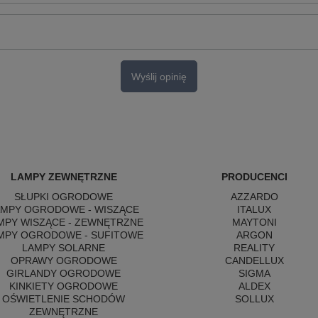
Wyślij opinię
LAMPY ZEWNĘTRZNE
PRODUCENCI
SŁUPKI OGRODOWE
AZZARDO
AMPY OGRODOWE - WISZĄCE
ITALUX
MPY WISZĄCE - ZEWNĘTRZNE
MAYTONI
MPY OGRODOWE - SUFITOWE
ARGON
LAMPY SOLARNE
REALITY
OPRAWY OGRODOWE
CANDELLUX
GIRLANDY OGRODOWE
SIGMA
KINKIETY OGRODOWE
ALDEX
OŚWIETLENIE SCHODÓW
SOLLUX
ZEWNĘTRZNE