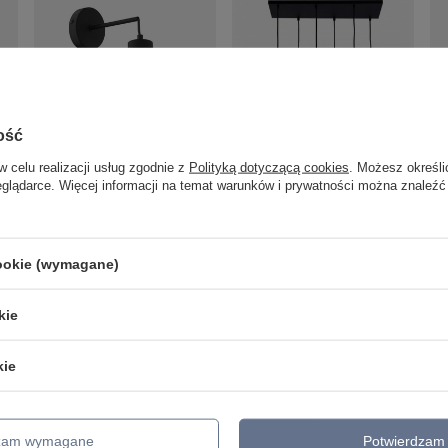
ość
w celu realizacji usług zgodnie z
Polityką dotyczącą cookies
. Możesz określi
Kinkiet CUBUS I TK Lighting
eglądarce. Więcej informacji na temat warunków i prywatności można znaleźć
4135
CU
WI
Lampa wisząca CUBUS VI
156,00 zł
/
szt.
Li
064
TK Lighting 2164
92
849,00 zł
/
szt.
cookie (wymagane)
kie
kie
dzam wymagane
Potwierdzam 