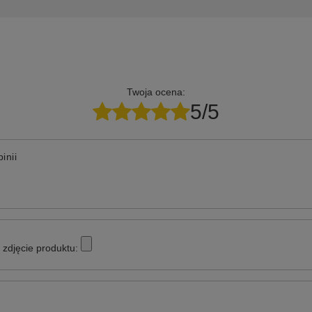
Twoja ocena:
5/5
inii
zdjęcie produktu: