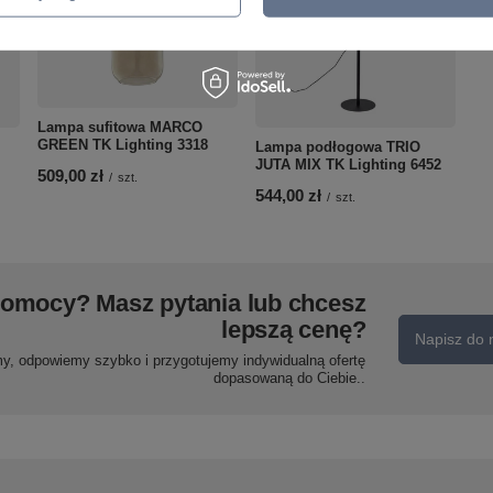
Lampa sufitowa MARCO
GREEN TK Lighting 3318
Lampa podłogowa TRIO
JUTA MIX TK Lighting 6452
509,00 zł
/
szt.
544,00 zł
/
szt.
pomocy? Masz pytania lub chcesz
lepszą cenę?
Napisz do 
my, odpowiemy szybko i przygotujemy indywidualną ofertę
dopasowaną do Ciebie..