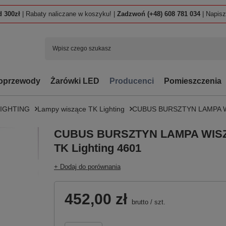
 300zł
| Rabaty naliczane w koszyku! |
Zadzwoń (+48) 608 781 034
| Napis
oprzewody
Żarówki LED
Producenci
Pomieszczenia
LIGHTING
Lampy wiszące TK Lighting
CUBUS BURSZTYN LAMPA WI
CUBUS BURSZTYN LAMPA WISZ
TK Lighting 4601
+ Dodaj do porównania
452,00 zł
brutto
/
szt.