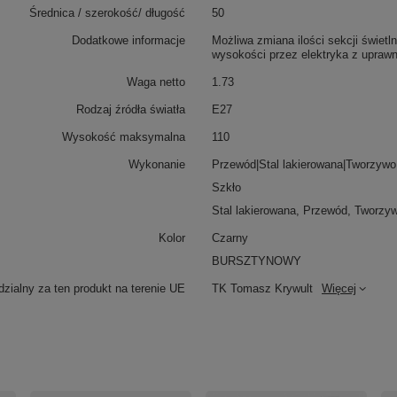
Średnica / szerokość/ długość
50
Dodatkowe informacje
Możliwa zmiana ilości sekcji świet
wysokości przez elektryka z upraw
Waga netto
1.73
Rodzaj źródła światła
E27
Wysokość maksymalna
110
Wykonanie
Przewód|Stal lakierowana|Tworzywo
Szkło
Stal lakierowana, Przewód, Tworzy
Kolor
Czarny
BURSZTYNOWY
zialny za ten produkt na terenie UE
TK Tomasz Krywult
Więcej