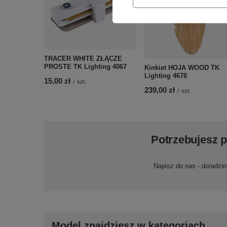
TRACER WHITE ZŁĄCZE
PROSTE TK Lighting 4067
Kinkiet HOJA WOOD TK
Lighting 4678
15,00 zł
/
szt.
239,00 zł
/
szt.
Potrzebujesz 
Napisz do nas - doradzi
Model znajdziesz w kategoriach