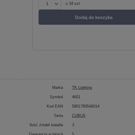
z
34
szt.
Dodaj do koszyka
Marka
TK Lighting
Symbol
4601
Kod EAN
5901780546014
Seria
CUBUS
Ilość źródeł światła
3
Gwarancja w latach
5