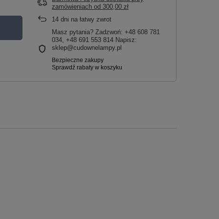
zamówieniach
od
300,00 zł
14
dni na łatwy zwrot
Masz pytania? Zadzwoń: +48 608 781
034, +48 691 553 814 Napisz:
sklep@cudownelampy.pl