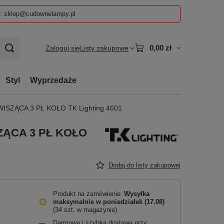
z: sklep@cudownelampy.pl
0,00 zł
Zaloguj się
Listy zakupowe
Styl
Wyprzedaże
SZĄCA 3 PŁ KOŁO TK Lighting 4601
ĄCA 3 PŁ KOŁO
Dodaj do listy zakupowej
Produkt na zamówienie
Wysyłka
maksymalnie
w poniedziałek (17.08)
(34 szt. w magazynie)
Darmowa i szybka dostawa przy