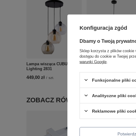
Konfiguracja zgód
Dbamy o Twoją prywatn
Sklep korzysta z plików cookie 
dostępu do cookie w Twojej prz
warunki Google
.
Lampa wisząca CUBUS III TK
Lampa wisząca CUBUS
Lighting 2831
BURSZTYN TK Lighting 2
449,00 zł
235,00 zł
/
szt.
/
szt.
Funkcjonalne pliki 
Analityczne pliki coo
ZOBACZ RÓWNIEŻ
Reklamowe pliki coo
Potwier