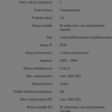
Ilość sekcji świetlnych
1
Kolor klosza
Transparentny
Podział sekcji
1/1
Barwa światła
W zależności od zastosowanej
żarówki
Styl
Loftowy|Minimalistyczny|Nowoczes
Klasa IP
IP20
Klasa ochronności
1 klasa ochronności
Napiecie
230V - 50Hz
Klasa energetyczna
A do G
Moc maksymalna
max 15W LED
Rodzaj klosza
Szkło
Źródło światła w komplecie
Nie
Moc maksymalna (W)
max 15W LED
Barwa światła (K)
W zależności od zastosowanej
żarówki