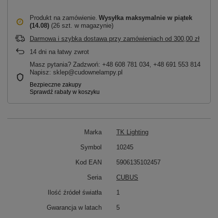
Produkt na zamówienie
Wysyłka maksymalnie
w piątek
(14.08)
(26 szt. w magazynie)
Darmowa i szybka dostawa przy zamówieniach
od
300,00 zł
14
dni na łatwy zwrot
Masz pytania? Zadzwoń: +48 608 781 034, +48 691 553 814
Napisz: sklep@cudownelampy.pl
Marka
TK Lighting
Symbol
10245
Kod EAN
5906135102457
Seria
CUBUS
Ilość źródeł światła
1
Gwarancja w latach
5