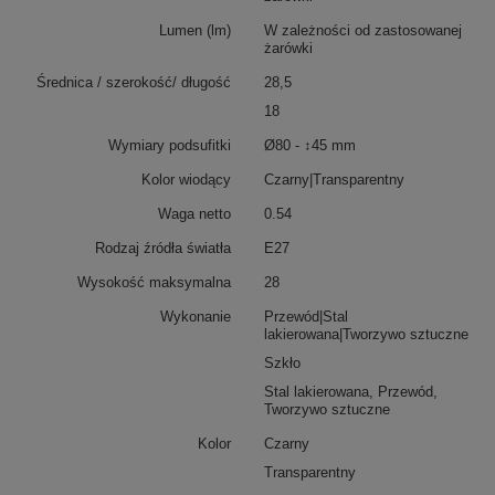
Lumen (lm)
W zależności od zastosowanej
żarówki
Średnica / szerokość/ długość
28,5
18
Wymiary podsufitki
Ø80 - ↕45 mm
Kolor wiodący
Czarny|Transparentny
Waga netto
0.54
Rodzaj źródła światła
E27
Wysokość maksymalna
28
Wykonanie
Przewód|Stal
lakierowana|Tworzywo sztuczne
Szkło
Stal lakierowana, Przewód,
Tworzywo sztuczne
Kolor
Czarny
Transparentny