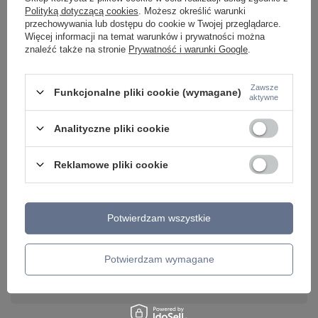
335,00 zł
/
szt.
Polityką dotyczącą cookies
. Możesz określić warunki
279,00 zł
/
szt.
przechowywania lub dostępu do cookie w Twojej przeglądarce.
Więcej informacji na temat warunków i prywatności można
znaleźć także na stronie
Prywatność i warunki Google
.
Zawsze
Funkcjonalne pliki cookie (wymagane)
aktywne
Analityczne pliki cookie
Reklamowe pliki cookie
Potwierdzam wszystkie
Potrzebujesz pomocy? Masz pytania lub
chcesz lepszą cenę?
Potwierdzam wymagane
Napisz do nas - doradzimy, odpowiemy
Napisz do nas
szybko i przygotujemy indywidualną ofertę
dopasowaną do Ciebie..