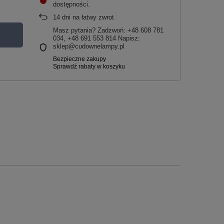
dostępności
14
dni na łatwy zwrot
Masz pytania? Zadzwoń: +48 608 781
034, +48 691 553 814 Napisz:
sklep@cudownelampy.pl