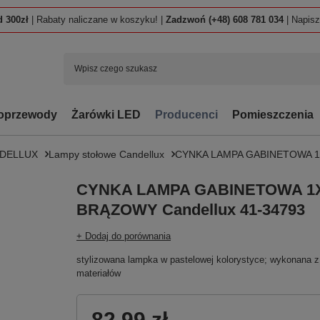
 300zł
| Rabaty naliczane w koszyku! |
Zadzwoń (+48) 608 781 034
| Napis
oprzewody
Żarówki LED
Producenci
Pomieszczenia
NDELLUX
Lampy stołowe Candellux
CYNKA LAMPA GABINETOWA 1X
CYNKA LAMPA GABINETOWA 1
BRĄZOWY Candellux 41-34793
+ Dodaj do porównania
stylizowana lampka w pastelowej kolorystyce; wykonana z c
materiałów
82,99 zł