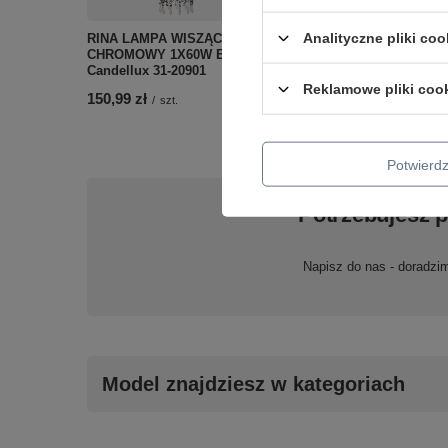
Analityczne pliki coo
RINA LAMPA WISZĄCA
BELLAGIO LAMPA WISZ
CHROMOWY 1X60W E27
8X40W E14 KREMOWY
Candellux 31-20901
Candellux 38-96510
Reklamowe pliki coo
150,99 zł
862,99 zł
/
szt.
/
szt.
Potwier
Potrzebujesz 
Napisz do nas - doradzi
Model znajdziesz w kategoriach