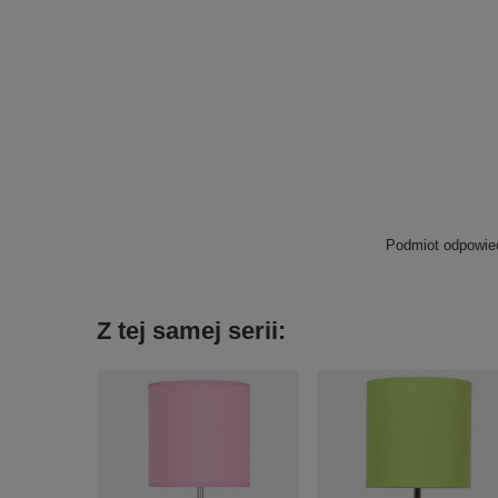
Podmiot odpowied
Z tej samej serii: