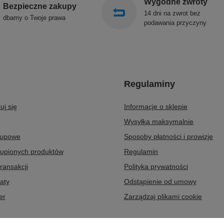
Wygodne zwroty
Bezpieczne zakupy
14 dni na zwrot bez
dbamy o Twoje prawa
podawania przyczyny
Regulaminy
uj się
Informacje o sklepie
Wysyłka maksymalnie
kupowe
Sposoby płatności i prowizje
kupionych produktów
Regulamin
transakcji
Polityka prywatności
aty
Odstąpienie od umowy
er
Zarządzaj plikami cookie