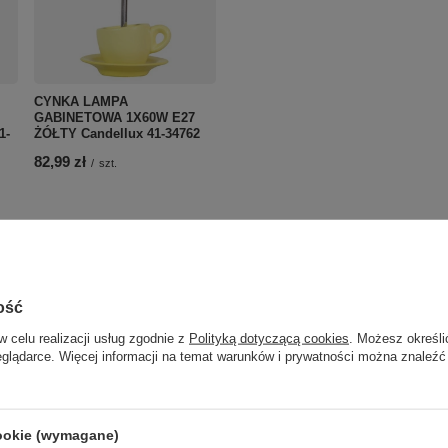
CYNKA LAMPA
GABINETOWA 1X60W E27
1-
ŻÓŁTY Candellux 41-34762
82,99 zł
/
szt.
ość
w celu realizacji usług zgodnie z
Polityką dotyczącą cookies
. Możesz określi
eglądarce. Więcej informacji na temat warunków i prywatności można znaleźć
cookie (wymagane)