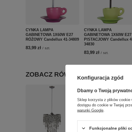
CYNKA LAMPA
CYNKA LAMPA
GABINETOWA 1X60W E27
GABINETOWA 1X60W E27
RÓŻOWY Candellux 41-34809
PISTACJOWY Candellux 4
34830
83,99 zł
/
szt.
83,99 zł
/
szt.
ZOBACZ RÓWNIEŻ
Konfiguracja zgód
Dbamy o Twoją prywatn
Sklep korzysta z plików cookie 
dostępu do cookie w Twojej prz
warunki Google
.
Funkcjonalne pliki 