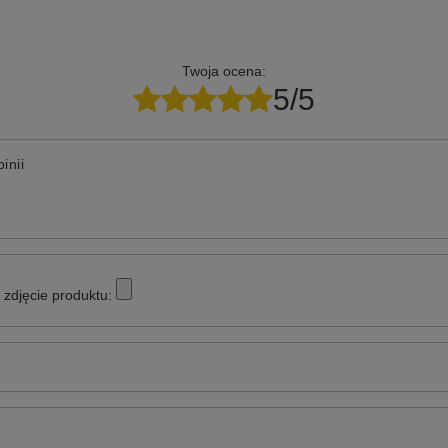
Twoja ocena:
5/5
inii
zdjęcie produktu: