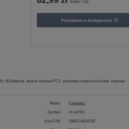
brutto
/
szt.
Powiadom o dostępności
W): 60 Materiał: abażur tkanina+PCV, podstawa ceramiczna Kolor: brązowy
Marka
Candellux
Symbol
41-34793
Kod EAN
5906714834793