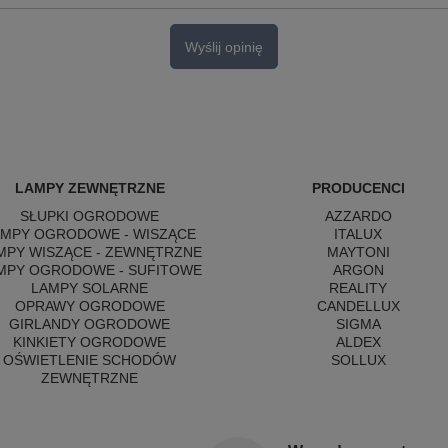
Wyślij opinię
LAMPY ZEWNĘTRZNE
PRODUCENCI
SŁUPKI OGRODOWE
AZZARDO
AMPY OGRODOWE - WISZĄCE
ITALUX
MPY WISZĄCE - ZEWNĘTRZNE
MAYTONI
MPY OGRODOWE - SUFITOWE
ARGON
LAMPY SOLARNE
REALITY
OPRAWY OGRODOWE
CANDELLUX
GIRLANDY OGRODOWE
SIGMA
KINKIETY OGRODOWE
ALDEX
OŚWIETLENIE SCHODÓW
SOLLUX
ZEWNĘTRZNE