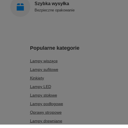
Szybka wysyłka
Bezpieczne opakowanie
Popularne kategorie
Lampy wiszące
Lampy sufitowe
Kinkiety
Lampy LED
Lampy stołowe
Lampy podłogowe
Oprawy stropowe
Lampy drewniane