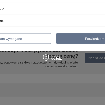
kie
ĄCA
BIRD LAMPA STOŁOWA 12W
LED 3000K IQ KIDS
LUNE LAMPA WISZĄCA 40
RÓŻÓWY Candellux 41-10612
OKRĄGŁY 25W LED 4000K
kie
BIAŁY Candellux 31-64608
298,99 zł
/
szt.
338,99 zł
/
szt.
dzam wymagane
Potwierdzam 
pomocy? Masz pytania lub chcesz
lepszą cenę?
Napisz do 
my, odpowiemy szybko i przygotujemy indywidualną ofertę
dopasowaną do Ciebie..