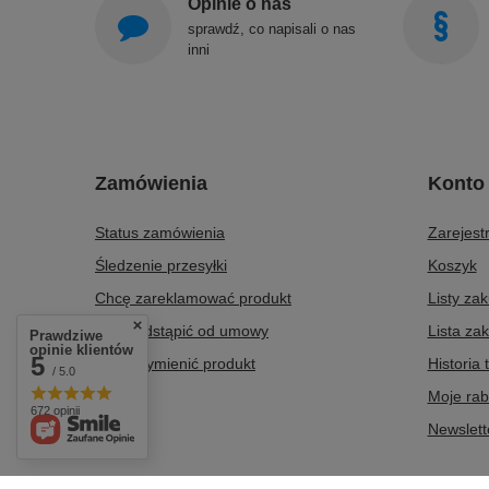
Opinie o nas
sprawdź, co napisali o nas
inni
Zamówienia
Konto
Status zamówienia
Zarejestr
Śledzenie przesyłki
Koszyk
Chcę zareklamować produkt
Listy za
Chcę odstąpić od umowy
Lista za
Prawdziwe
opinie klientów
5
Chcę wymienić produkt
Historia 
/ 5.0
Kontakt
Moje rab
672 opinii
Newslett