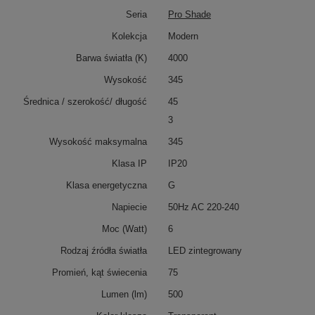
Seria
Pro Shade
Kolekcja
Modern
Barwa światła (K)
4000
Wysokość
345
Średnica / szerokość/ długość
45
3
Wysokość maksymalna
345
Klasa IP
IP20
Klasa energetyczna
G
Napiecie
50Hz AC 220-240
Moc (Watt)
6
Rodzaj źródła światła
LED zintegrowany
Promień, kąt świecenia
75
Lumen (lm)
500