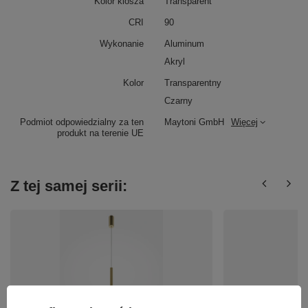
Kolor klosza
Transparent
CRI
90
Wykonanie
Aluminum
Akryl
Kolor
Transparentny
Czarny
Podmiot odpowiedzialny za ten
Maytoni GmbH
Więcej
produkt na terenie UE
Z tej samej serii: