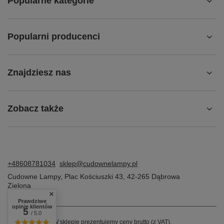
Popularne kategorie
Popularni producenci
Znajdziesz nas
Zobacz także
+48608781034
sklep@cudownelampy.pl
Cudowne Lampy
,
Plac Kościuszki 43
,
42-265
Dąbrowa
Zielona
Prawdziwe
opinie klientów
5
/ 5.0
W sklepie prezentujemy ceny brutto (z VAT).