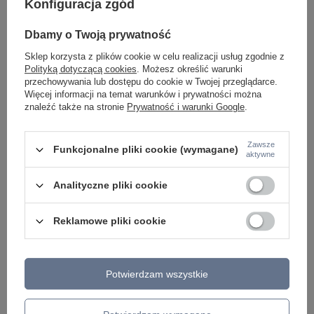
Konfiguracja zgód
Lampa wisząca złota tuba 45cm o średnicy 3cm
Cienka lampa wisząca
Pro Shade MOD157PL-L6G4K1 Maytoni
LED 4000K Pro Shad
Dbamy o Twoją prywatność
338,00 zł
338,00 zł
/
szt.
/
szt.
Sklep korzysta z plików cookie w celu realizacji usług zgodnie z
Polityką dotyczącą cookies
. Możesz określić warunki
przechowywania lub dostępu do cookie w Twojej przeglądarce.
Więcej informacji na temat warunków i prywatności można
znaleźć także na stronie
Prywatność i warunki Google
.
Zawsze
Funkcjonalne pliki cookie (wymagane)
aktywne
Analityczne pliki cookie
Reklamowe pliki cookie
ZOBACZ RÓWNIEŻ
Potwierdzam wszystkie