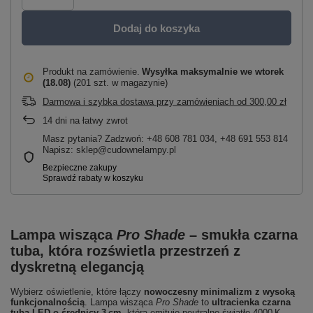
Dodaj do koszyka
Produkt na zamówienie
Wysyłka maksymalnie
we wtorek
(18.08)
(201 szt. w magazynie)
Darmowa i szybka dostawa przy zamówieniach
od
300,00 zł
14
dni na łatwy zwrot
Masz pytania? Zadzwoń: +48 608 781 034, +48 691 553 814
Napisz: sklep@cudownelampy.pl
Lampa wisząca
Pro Shade
– smukła czarna
tuba, która rozświetla przestrzeń z
dyskretną elegancją
Wybierz oświetlenie, które łączy
nowoczesny minimalizm z wysoką
funkcjonalnością
. Lampa wisząca
Pro Shade
to
ultracienka czarna
tuba LED o średnicy 3 cm
, która emituje neutralne światło 4000 K —