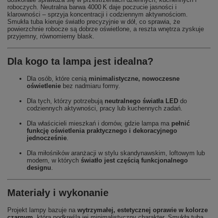
roboczych. Neutralna barwa 4000 K daje poczucie jasności i
klarowności – sprzyja koncentracji i codziennym aktywnościom.
Smukła tuba kieruje światło precyzyjnie w dół, co sprawia, że
powierzchnie robocze są dobrze oświetlone, a reszta wnętrza zyskuje
przyjemny, równomierny blask.
Dla kogo ta lampa jest idealna?
Dla osób, które cenią
minimalistyczne, nowoczesne
oświetlenie
bez nadmiaru formy.
Dla tych, którzy potrzebują
neutralnego światła LED
do
codziennych aktywności, pracy lub kuchennych zadań.
Dla właścicieli mieszkań i domów, gdzie lampa ma
pełnić
funkcję oświetlenia praktycznego i dekoracyjnego
jednocześnie
.
Dla miłośników aranżacji w stylu skandynawskim, loftowym lub
modern, w których
światło jest częścią funkcjonalnego
designu
.
Materiały i wykonanie
Projekt lampy bazuje na
wytrzymałej, estetycznej oprawie w kolorze
czarnym
, która podkreśla jej minimalistyczny charakter. Smukła tuba