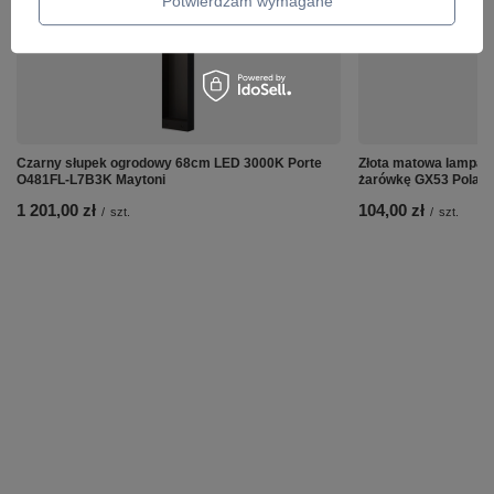
Potwierdzam wymagane
Czarny słupek ogrodowy 68cm LED 3000K Porte
Złota matowa lampa w
O481FL-L7B3K Maytoni
żarówkę GX53 Polar
1 201,00 zł
104,00 zł
/
szt.
/
szt.