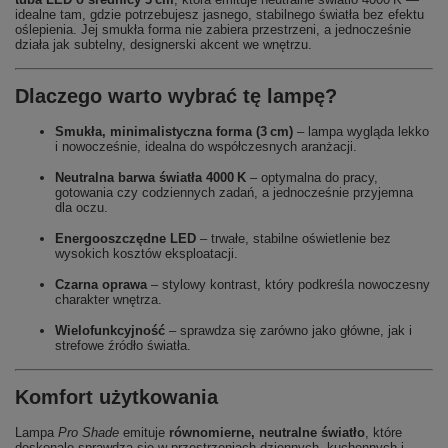
idealne tam, gdzie potrzebujesz jasnego, stabilnego światła bez efektu
oślepienia. Jej smukła forma nie zabiera przestrzeni, a jednocześnie
działa jak subtelny, designerski akcent we wnętrzu.
Dlaczego warto wybrać tę lampę?
Smukła, minimalistyczna forma (3 cm)
– lampa wygląda lekko
i nowocześnie, idealna do współczesnych aranżacji.
Neutralna barwa światła 4000 K
– optymalna do pracy,
gotowania czy codziennych zadań, a jednocześnie przyjemna
dla oczu.
Energooszczędne LED
– trwałe, stabilne oświetlenie bez
wysokich kosztów eksploatacji.
Czarna oprawa
– stylowy kontrast, który podkreśla nowoczesny
charakter wnętrza.
Wielofunkcyjność
– sprawdza się zarówno jako główne, jak i
strefowe źródło światła.
Komfort użytkowania
Lampa
Pro Shade
emituje
równomierne, neutralne światło
, które
doskonale sprawdza się w przestrzeniach dziennych, kuchennych i