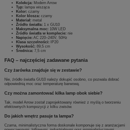
Kolekcja:
Modern Arrow
Typ:
lampa wisząca
Kolor:
czarny
Kolor klosza:
czarny
Materiał:
metal
Źródło światła:
1 x GU10
Maksymalna moc:
10W LED
Źródło światła w komplecie:
nie
Napięcie:
AC 220–240V, 50Hz
Klasa szczelności:
IP20
Wysokość:
89,5 cm
Średnica:
7,5 cm
FAQ – najczęściej zadawane pytania
Czy żarówka znajduje się w zestawie?
Nie, źródło światła GU10 należy dokupić osobno, co pozwala dobrać
odpowiednią moc oraz temperaturę barwową.
Czy można zamontować kilka lamp obok siebie?
Tak, model Arrow został zaprojektowany również z myślą o tworzeniu
efektownych kompozycji z kilku zwisów.
Do jakich wnętrz pasuje ta lampa?
Czarna, minimalistyczna forma doskonale komponuje się z aranżacjami
nowoczesnymi, loftowymi, industrialnymi oraz minimalistycznymi.