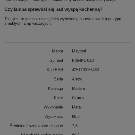
Czy lampa sprawdzi się nad wyspą kuchenną?
Tak, jest to jedno z najczęściej wybieranych zastosowań tego typu
smukłych lamp wiszących.
Marka
Maytoni
Symbol
P064PL-01B
Kod EAN
4251110056463
Seria
Arrow
Kolekcja
Modern
Kolor
Czarny
Wykonanie
Metal
Wysokość
89,5
Średnica / szerokość/ długość
7,5