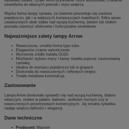
barwowej światła. Dzięki temu użytkownik może dostosować charakter
oświetlenia do własnych potrzeb i stylu wnętrza.
Wąska forma lampy sprawia, że świetnie prezentuje się zarówno
pojedynczo, jak i w większych kompozycjach świetlnych. Kilka opraw
zawieszonych obok siebie nad wyspą kuchenną, blatem lub stołem
pozwala stworzyć efektowne i funkcjonalne oświetlenie.
Najważniejsze zalety lampy Arrow
Nowoczesna, smukła forma typu tuba.
Eleganckie czarne wykończenie.
Wymienne źródło światła GU10.
Możliwość wyboru mocy i barwy światła poprzez zastosowaną
żarówkę.
Idealna do montażu pojedynczo lub w grupach.
Doskonała do nowoczesnych i loftowych wnętrz.
Trwała metalowa konstrukcja.
Zastosowanie
Lampa Arrow doskonale sprawdzi się nad wyspą kuchenną, blatem
roboczym, stołem w jadalni, barkiem, stolikiem nocnym czy w
nowoczesnych przestrzeniach komercyjnych. Jej smukła sylwetka
nadaje wnętrzu lekkości i elegancji.
Dane techniczne
Producent:
Maytoni