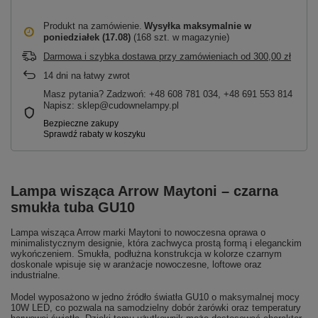
Produkt na zamówienie
Wysyłka maksymalnie
w
poniedziałek (17.08)
(168 szt. w magazynie)
Darmowa i szybka dostawa przy zamówieniach
od
300,00 zł
14
dni na łatwy zwrot
Masz pytania? Zadzwoń: +48 608 781 034, +48 691 553 814
Napisz: sklep@cudownelampy.pl
Lampa wisząca Arrow Maytoni – czarna
smukła tuba GU10
Lampa wisząca Arrow marki Maytoni to nowoczesna oprawa o
minimalistycznym designie, która zachwyca prostą formą i eleganckim
wykończeniem. Smukła, podłużna konstrukcja w kolorze czarnym
doskonale wpisuje się w aranżacje nowoczesne, loftowe oraz
industrialne.
Model wyposażono w jedno źródło światła GU10 o maksymalnej mocy
10W LED, co pozwala na samodzielny dobór żarówki oraz temperatury