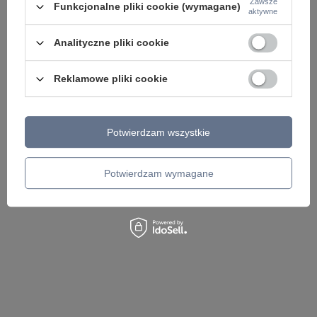
Zawsze
Funkcjonalne pliki cookie (wymagane)
aktywne
Analityczne pliki cookie
Reklamowe pliki cookie
Potwierdzam wszystkie
Lampa sufitowa oprawa spot ALFA Maytoni
Podwójny złoty kinkie
C016CL-01B
Erich MOD221WL-02G
187,00 zł
536,00 zł
/
szt.
/
szt.
Potwierdzam wymagane