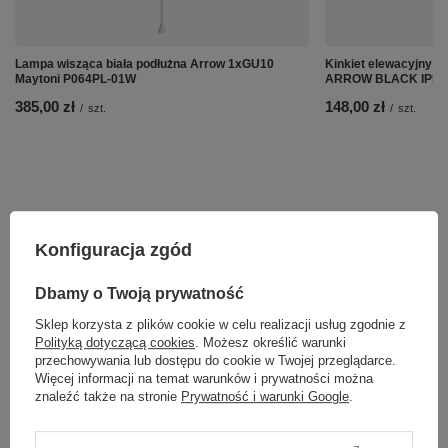
Lampa wisząca biała podłużna Arrow 1xGU10
Kinkiet elewacyjny g
Maytoni P064PL-01W
ARROW BLACK IP54 T
385,00 zł
148,00 zł
/
szt.
/
szt.
Konfiguracja zgód
Dbamy o Twoją prywatność
Sklep korzysta z plików cookie w celu realizacji usług zgodnie z
Polityką dotyczącą cookies
. Możesz określić warunki
przechowywania lub dostępu do cookie w Twojej przeglądarce.
Więcej informacji na temat warunków i prywatności można
znaleźć także na stronie
Prywatność i warunki Google
.
ZOBACZ RÓWNIEŻ