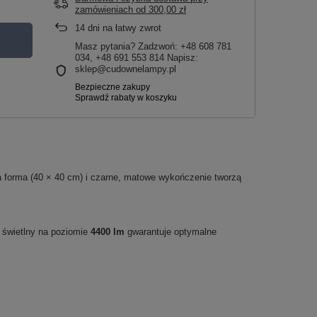
zamówieniach
od
300,00 zł
14
dni na łatwy zwrot
Masz pytania? Zadzwoń: +48 608 781
034, +48 691 553 814 Napisz:
sklep@cudownelampy.pl
wa forma (40 × 40 cm) i czarne, matowe wykończenie tworzą
ń świetlny na poziomie
4400 lm
gwarantuje optymalne