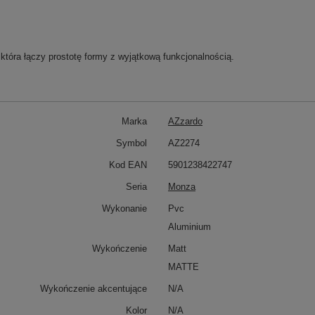
która łączy prostotę formy z wyjątkową funkcjonalnością.
Marka
AZzardo
Symbol
AZ2274
Kod EAN
5901238422747
Seria
Monza
Wykonanie
Pvc
Aluminium
Wykończenie
Matt
MATTE
Wykończenie akcentujące
N/A
Kolor
N/A