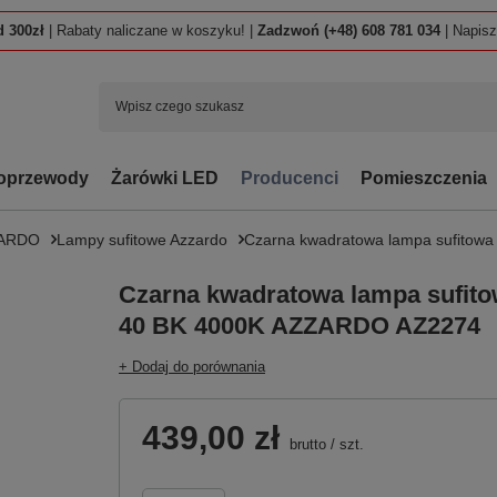
 300zł
| Rabaty naliczane w koszyku! |
Zadzwoń (+48) 608 781 034
| Napis
oprzewody
Żarówki LED
Producenci
Pomieszczenia
ZARDO
Lampy sufitowe Azzardo
Czarna kwadratowa lampa sufito
Czarna kwadratowa lampa sufi
40 BK 4000K AZZARDO AZ2274
+ Dodaj do porównania
439,00 zł
brutto
/
szt.