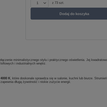
z
73
szt.
Dodaj do koszyka
ołączenie minimalistycznego stylu i praktycznego oświetlenia. Jej kwadrato
oftowych i industrialnych wnętrz.
o
4000 K
, które doskonale sprawdza się w salonie, kuchni lub biurze. Strumie
zapewnia długą żywotność i niskie zużycie energii.