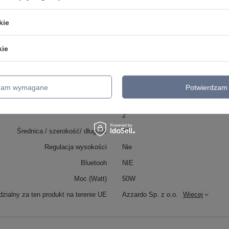
Wysokość maksymalna
6
kie
Wysokość minimalna
N/A
Szerokość
40
kie
Długość
40
Głebokość otworu montażowego
N/A
Szerokość otworu montażowego
N/A
dzam wymagane
Potwierdzam 
Gwarancja w latach
3 YEARS
2
Średnica / szerokość/ długość
40
Regulacja wysokości
Nie
Bluetooh
NIE
Moc (Watt)
50W
zialny za ten produkt na terenie UE
Azzardo Sp. z o.o.
Więcej