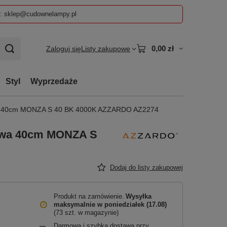
z: sklep@cudownelampy.pl
0,00 zł
Zaloguj się
Listy zakupowe
Styl
Wyprzedaże
wa 40cm MONZA S 40 BK 4000K AZZARDO AZ2274
towa 40cm MONZA S
Dodaj do listy zakupowej
Produkt na zamówienie
Wysyłka
maksymalnie
w poniedziałek (17.08)
(73 szt. w magazynie)
Darmowa i szybka dostawa przy