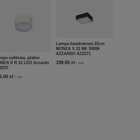
Lampa kwadratowa 22cm
MONZA S 22 BK 3000K
AZZARDO AZ2271
mpa sufitowa, plafon
Okrągły cza
199,00 zł
NZA II R 12 LED Azzardo
średnicy 30
/
szt.
2257
barwą świa
3000K BK 
5,00 zł
/
szt.
329,00 zł
/