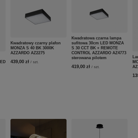
Kwadratowa czarna lampa
Kwadratowy czarny plafon
sufitowa 30cm LED MONZA
MONZA S 40 BK 3000K
S 30 CCT BK + REMOTE
AZZARDO AZ2275
CONTROL AZZARDO AZ4773
La
sterowana pilotem
439,00 zł
LED
MO
/
szt.
419,00 zł
AZ
/
szt.
13