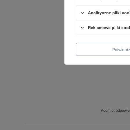
Analityczne pliki coo
Reklamowe pliki coo
Potwier
Podmiot odpowied