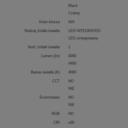
Black
Czarny
Kolor klosza
N/A
Rodzaj źródła światła
LED INTEGRATED
LED zintegrowany
Ilość źródeł światła
1
Lumen (lm)
4000
4400
Barwa światła (K)
4000
CCT
NO
NIE
Ściemnianie
NO
NIE
RGB
NO
CRI
≥90