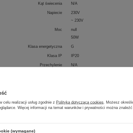
Kąt świecenia
N/A
Napiecie
230V
~ 230V
Moc
null
50W
Klasa energetyczna
G
Klasa IP
IP20
Przechylenie
N/A
Rotacja
N/A
Sterowanie aplikacją
No
Sterowanie pilotem
No
ość
NIE
w celu realizacji usług zgodnie z
Polityką dotyczącą cookies
. Możesz określi
eglądarce. Więcej informacji na temat warunków i prywatności można znaleźć
Opcje sterowania
N/A
Lokalizacja przełącznika
N/A
Waga netto
1.7
cookie (wymagane)