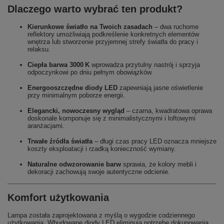
Dlaczego warto wybrać ten produkt?
Kierunkowe światło na Twoich zasadach
– dwa ruchome
reflektory umożliwiają podkreślenie konkretnych elementów
wnętrza lub stworzenie przyjemnej strefy światła do pracy i
relaksu.
Ciepła barwa 3000 K
wprowadza przytulny nastrój i sprzyja
odpoczynkowi po dniu pełnym obowiązków.
Energooszczędne diody LED
zapewniają jasne oświetlenie
przy minimalnym poborze energii.
Elegancki, nowoczesny wygląd
– czarna, kwadratowa oprawa
doskonale komponuje się z minimalistycznymi i loftowymi
aranżacjami.
Trwałe źródła światła
– długi czas pracy LED oznacza mniejsze
koszty eksploatacji i rzadką konieczność wymiany.
Naturalne odwzorowanie barw
sprawia, że kolory mebli i
dekoracji zachowują swoje autentyczne odcienie.
Komfort użytkowania
Lampa została zaprojektowana z myślą o wygodzie codziennego
użytkowania. Wbudowane diody LED eliminują potrzebę dokupowania