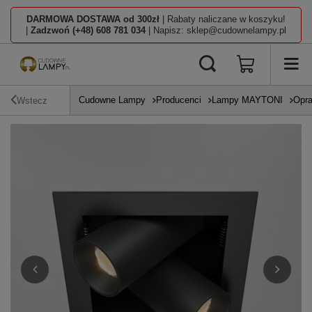
DARMOWA DOSTAWA od 300zł
| Rabaty naliczane w koszyku!
|
Zadzwoń (+48) 608 781 034
| Napisz: sklep@cudownelampy.pl
Cudowne Lampy
Producenci
Lampy MAYTONI
Opra
Wstecz