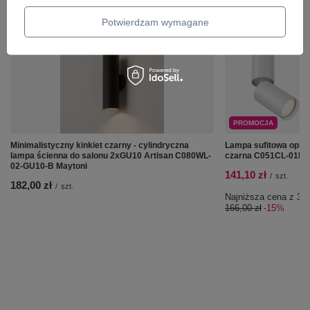
ZOBACZ RÓWNIEŻ
Potwierdzam wymagane
PROMOCJA
Minimalistyczny kinkiet czarny - cylindryczna
Lampa sufitowa opra
lampa ścienna do salonu 2xGU10 Artisan C080WL-
czarna C051CL-01B
02-GU10-B Maytoni
141,10 zł
/
szt.
182,00 zł
/
szt.
Najniższa cena z 30 
166,00 zł
-15%