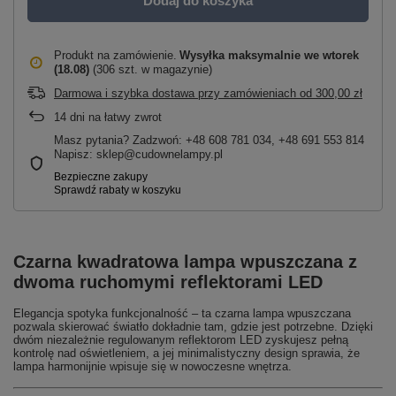
Dodaj do koszyka
Produkt na zamówienie
Wysyłka maksymalnie
we wtorek
(18.08)
(306 szt. w magazynie)
Darmowa i szybka dostawa przy zamówieniach
od
300,00 zł
14
dni na łatwy zwrot
Masz pytania? Zadzwoń: +48 608 781 034, +48 691 553 814
Napisz: sklep@cudownelampy.pl
Czarna kwadratowa lampa wpuszczana z
dwoma ruchomymi reflektorami LED
Elegancja spotyka funkcjonalność – ta czarna lampa wpuszczana
pozwala skierować światło dokładnie tam, gdzie jest potrzebne. Dzięki
dwóm niezależnie regulowanym reflektorom LED zyskujesz pełną
kontrolę nad oświetleniem, a jej minimalistyczny design sprawia, że
lampa harmonijnie wpisuje się w nowoczesne wnętrza.