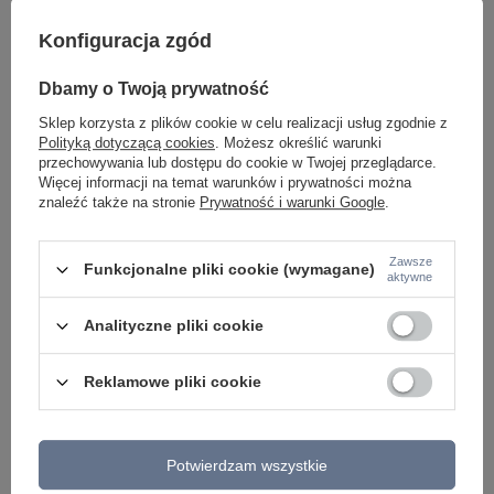
Konfiguracja zgód
Dbamy o Twoją prywatność
Lampa wisząca MAGNUM Zuma Line 1129
Lampa wisząca MAGN
Sklep korzysta z plików cookie w celu realizacji usług zgodnie z
1 199,00 zł
699,00 zł
/
szt.
/
szt.
Polityką dotyczącą cookies
. Możesz określić warunki
przechowywania lub dostępu do cookie w Twojej przeglądarce.
Więcej informacji na temat warunków i prywatności można
znaleźć także na stronie
Prywatność i warunki Google
.
Zawsze
Funkcjonalne pliki cookie (wymagane)
aktywne
Analityczne pliki cookie
Reklamowe pliki cookie
Potwierdzam wszystkie