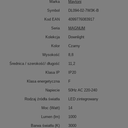
Marka
Maytoni
Symbol
DL094-02-7W3K-B
Kod EAN
4099776083917
Seria
MAGNUM
Kolekcja
Downlight
Kolor
Czarny
Wysokość
8,8
Średnica / szerokość/ długość
11,2
Klasa IP
IP20
Klasa energetyczna
F
Napiecie
50Hz AC 220-240
Rodzaj źródła światła
LED zintegrowany
Moc (Watt)
14
Lumen (lm)
1000
Barwa światła (K)
3000