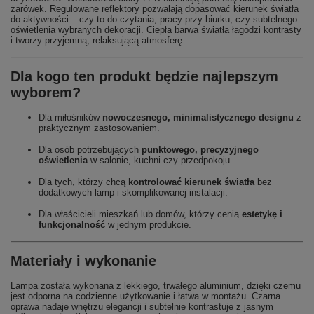
żarówek. Regulowane reflektory pozwalają dopasować kierunek światła
do aktywności – czy to do czytania, pracy przy biurku, czy subtelnego
oświetlenia wybranych dekoracji. Ciepła barwa światła łagodzi kontrasty
i tworzy przyjemną, relaksującą atmosferę.
Dla kogo ten produkt będzie najlepszym
wyborem?
Dla miłośników
nowoczesnego, minimalistycznego designu
z
praktycznym zastosowaniem.
Dla osób potrzebujących
punktowego, precyzyjnego
oświetlenia
w salonie, kuchni czy przedpokoju.
Dla tych, którzy chcą
kontrolować kierunek światła
bez
dodatkowych lamp i skomplikowanej instalacji.
Dla właścicieli mieszkań lub domów, którzy cenią
estetykę i
funkcjonalność
w jednym produkcie.
Materiały i wykonanie
Lampa została wykonana z lekkiego, trwałego aluminium, dzięki czemu
jest odporna na codzienne użytkowanie i łatwa w montażu. Czarna
oprawa nadaje wnętrzu elegancji i subtelnie kontrastuje z jasnym