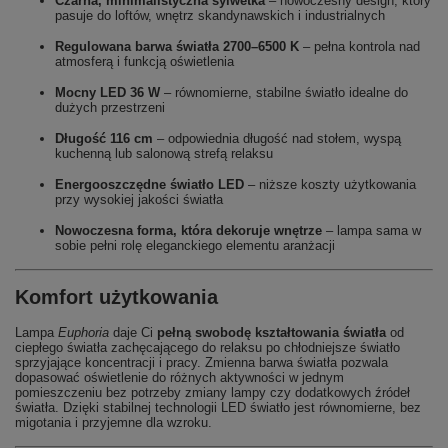
Czarna, minimalistyczna sylwetka
– nowoczesny design, który
pasuje do loftów, wnętrz skandynawskich i industrialnych
Regulowana barwa światła 2700–6500 K
– pełna kontrola nad
atmosferą i funkcją oświetlenia
Mocny LED 36 W
– równomierne, stabilne światło idealne do
dużych przestrzeni
Długość 116 cm
– odpowiednia długość nad stołem, wyspą
kuchenną lub salonową strefą relaksu
Energooszczędne światło LED
– niższe koszty użytkowania
przy wysokiej jakości światła
Nowoczesna forma, która dekoruje wnętrze
– lampa sama w
sobie pełni rolę eleganckiego elementu aranżacji
Komfort użytkowania
Lampa
Euphoria
daje Ci
pełną swobodę kształtowania światła
od
ciepłego światła zachęcającego do relaksu po chłodniejsze światło
sprzyjające koncentracji i pracy. Zmienna barwa światła pozwala
dopasować oświetlenie do różnych aktywności w jednym
pomieszczeniu bez potrzeby zmiany lampy czy dodatkowych źródeł
światła. Dzięki stabilnej technologii LED światło jest równomierne, bez
migotania i przyjemne dla wzroku.