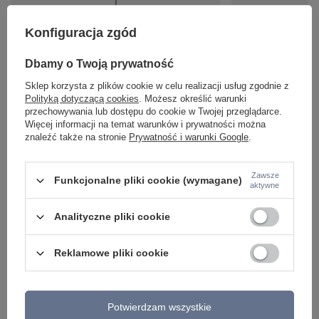
Konfiguracja zgód
Dbamy o Twoją prywatność
EUPHORIA LAMPA WISZĄCA 30 1X40W E27
Liniowa lampa wiszą
CZARNY Candellux 31-69764
mosiężnym LED Euph
Sklep korzysta z plików cookie w celu realizacji usług zgodnie z
Maytoni
Polityką dotyczącą cookies
. Możesz określić warunki
239,99 zł
/
szt.
przechowywania lub dostępu do cookie w Twojej przeglądarce.
1 326,00 zł
/
szt.
Więcej informacji na temat warunków i prywatności można
znaleźć także na stronie
Prywatność i warunki Google
.
Zawsze
Funkcjonalne pliki cookie (wymagane)
aktywne
Analityczne pliki cookie
Reklamowe pliki cookie
Potwierdzam wszystkie