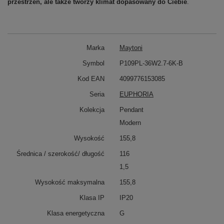
przestrzeń, ale także tworzy klimat dopasowany do Ciebie
.
Marka
Maytoni
Symbol
P109PL-36W2.7-6K-B
Kod EAN
4099776153085
Seria
EUPHORIA
Kolekcja
Pendant
Modern
Wysokość
155,8
Średnica / szerokość/ długość
116
1,5
Wysokość maksymalna
155,8
Klasa IP
IP20
Klasa energetyczna
G