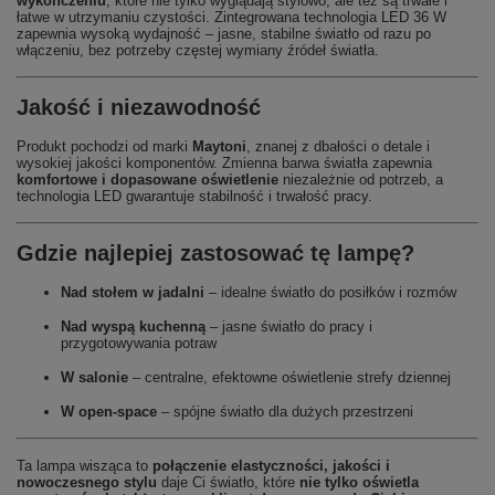
wykończeniu
, które nie tylko wyglądają stylowo, ale też są trwałe i
łatwe w utrzymaniu czystości. Zintegrowana technologia LED 36 W
zapewnia wysoką wydajność – jasne, stabilne światło od razu po
włączeniu, bez potrzeby częstej wymiany źródeł światła.
Jakość i niezawodność
Produkt pochodzi od marki
Maytoni
, znanej z dbałości o detale i
wysokiej jakości komponentów. Zmienna barwa światła zapewnia
komfortowe i dopasowane oświetlenie
niezależnie od potrzeb, a
technologia LED gwarantuje stabilność i trwałość pracy.
Gdzie najlepiej zastosować tę lampę?
Nad stołem w jadalni
– idealne światło do posiłków i rozmów
Nad wyspą kuchenną
– jasne światło do pracy i
przygotowywania potraw
W salonie
– centralne, efektowne oświetlenie strefy dziennej
W open-space
– spójne światło dla dużych przestrzeni
Ta lampa wisząca to
połączenie elastyczności, jakości i
nowoczesnego stylu
daje Ci światło, które
nie tylko oświetla