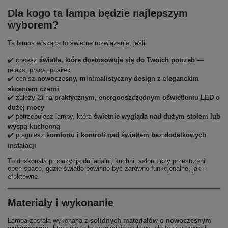
Dla kogo ta lampa będzie najlepszym
wyborem?
Ta lampa wisząca to świetne rozwiązanie, jeśli:
✔️ chcesz
światła, które dostosowuje się do Twoich potrzeb
—
relaks, praca, posiłek
✔️ cenisz
nowoczesny, minimalistyczny design z eleganckim
akcentem czerni
✔️ zależy Ci na
praktycznym, energooszczędnym oświetleniu LED o
dużej mocy
✔️ potrzebujesz lampy, która
świetnie wygląda nad dużym stołem lub
wyspą kuchenną
✔️ pragniesz
komfortu i kontroli nad światłem bez dodatkowych
instalacji
To doskonała propozycja do jadalni, kuchni, salonu czy przestrzeni
open-space, gdzie światło powinno być zarówno funkcjonalne, jak i
efektowne.
Materiały i wykonanie
Lampa została wykonana z
solidnych materiałów o nowoczesnym