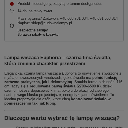
Produkt niedostępny, zapytaj o termin dostępności
14
dni na łatwy zwrot
Masz pytania? Zadzwoń: +48 608 781 034, +48 691 553 814
Napisz: sklep@cudownelampy.pl
Lampa wisząca
Euphoria
– czarna linia światła,
która zmienia charakter przestrzeni
Elegancka, czarna lampa wisząca
Euphoria
to oświetlenie stworzone z
myślą o nowoczesnych wnętrzach, gdzie światło ma
pełnić funkcję
zarówno praktyczną, jak i dekoracyjną
. Smukła forma o długości 116
cm łączy się z
regulowaną barwą światła (2700–6500 K)
, dzięki
czemu możesz dopasować klimat pokoju do okazji od ciepłego,
nastrojowego blasku po jaśniejsze, energetyzujące oświetlenie. To
idealna propozycja dla osób, które chcą
kontrolować światło w
pomieszczeniu tak, jak lubią
.
Dlaczego warto wybrać tę lampę wiszącą?