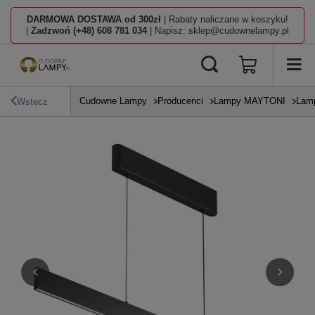
DARMOWA DOSTAWA od 300zł
| Rabaty naliczane w koszyku!
|
Zadzwoń (+48) 608 781 034
| Napisz: sklep@cudownelampy.pl
Cudowne Lampy
Producenci
Lampy MAYTONI
Lamp
Wstecz