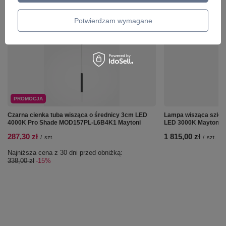
ZOBACZ RÓWNIEŻ
Potwierdzam wymagane
PROMOCJA
Czarna cienka tuba wisząca o średnicy 3cm LED
Lampa wisząca szkl
4000K Pro Shade MOD157PL-L6B4K1 Maytoni
LED 3000K Maytoni
287,30 zł
1 815,00 zł
/
szt.
/
szt.
Najniższa cena z 30 dni przed obniżką:
338,00 zł
-15%