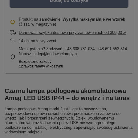
Dodaj do koszyka
Produkt na zamówienie
Wysyłka maksymalnie
we wtorek
(3 szt. w magazynie)
Darmowa i szybka dostawa przy zamówieniach
od
300,00 zł
14
dni na łatwy zwrot
Masz pytania? Zadzwoń: +48 608 781 034, +48 691 553 814
Napisz: sklep@cudownelampy.pl
Czarna lampa podłogowa akumulatorowa
Amag LED USB IP44 – do wnętrz i na taras
Lampa podłogowa Amag marki Just Light to nowoczesna,
bezprzewodowa oprawa oświetleniowa przeznaczona zarówno do
wnętrz, jak i przestrzeni zewnętrznych. Dzięki wbudowanemu
akumulatorowi oraz ładowaniu przez USB nie wymaga stałego
podłączenia do instalacji elektrycznej, zapewniając swobodę ustawienia
w dowolnym miejscu.