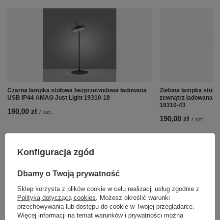
Czarna lampka stołowa bezprzewodowa ładowana
Zielona lampka stoł
USB IP44 AMAG Just Light 19310-18
zewnątrz ładowana U
19310-43
190,00 zł
/
szt.
190,00 zł
/
szt.
Konfiguracja zgód
Dbamy o Twoją prywatność
Sklep korzysta z plików cookie w celu realizacji usług zgodnie z
Polityką dotyczącą cookies
. Możesz określić warunki
przechowywania lub dostępu do cookie w Twojej przeglądarce.
Więcej informacji na temat warunków i prywatności można