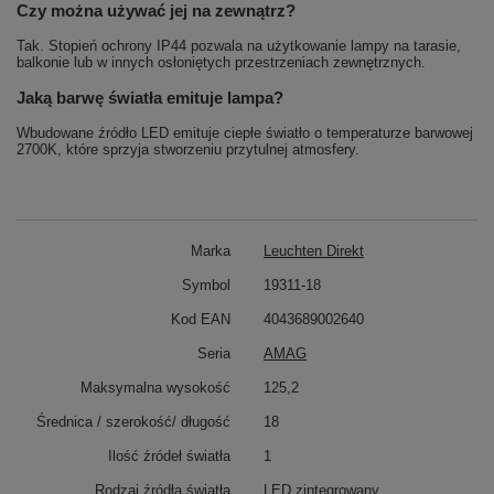
Czy można używać jej na zewnątrz?
Tak. Stopień ochrony IP44 pozwala na użytkowanie lampy na tarasie,
balkonie lub w innych osłoniętych przestrzeniach zewnętrznych.
Jaką barwę światła emituje lampa?
Wbudowane źródło LED emituje ciepłe światło o temperaturze barwowej
2700K, które sprzyja stworzeniu przytulnej atmosfery.
Marka
Leuchten Direkt
Symbol
19311-18
Kod EAN
4043689002640
Seria
AMAG
Maksymalna wysokość
125,2
Średnica / szerokość/ długość
18
Ilość źródeł światła
1
Rodzaj źródła światła
LED zintegrowany