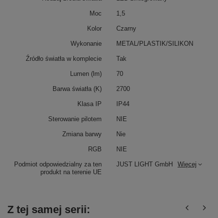
Moc
1,5
Kolor
Czarny
Wykonanie
METAL/PLASTIK/SILIKON
Źródło światła w komplecie
Tak
Lumen (lm)
70
Barwa światła (K)
2700
Klasa IP
IP44
Sterowanie pilotem
NIE
Zmiana barwy
Nie
RGB
NIE
Podmiot odpowiedzialny za ten
JUST LIGHT GmbH
Więcej
produkt na terenie UE
Z tej samej serii: