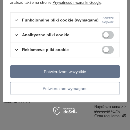
znaleźć także na stronie
Prywatność i warunki Google
.
Zawsze
Funkcjonalne pliki cookie (wymagane)
aktywne
ZOBACZ RÓWNIEŻ
Analityczne pliki cookie
Reklamowe pliki cookie
Potwierdzam wszystkie
OKAZJA
Potwierdzam wymagane
Lampa sufitowa okręgi SEVENT LED Leuchten
Listwa MAX LED Leuc
Direkt 14116-55
349,00 zł
/
szt.
464,00 zł
/
szt.
Najniższa cena z 30 
296,65 zł
+17%
Cena regularna:
450,