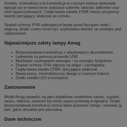
Smukła, minimalistyczna konstrukcja w czarnym kolorze doskonale
wpisuje się w nowoczesne aranżacje salonów, tarasów, balkonów oraz
stref wypoczynkowych. Ciepła barwa światła 2700K tworzy przyjemny
nastrój sprzyjający relaksowi po zmroku.
Stopień ochrony IP44 zabezpiecza lampę przed bryzgami wody i
wilgocią, dzięki czemu może być użytkowana również na zewnątrz pod
zadaszeniem.
Najważniejsze zalety lampy Amag
Bezprzewodowa konstrukcja z wbudowanym akumulatorem.
Ładowanie za pomocą przewodu USB.
Możliwość użytkowania wewnątrz i na zewnątrz budynków.
Stopień ochrony IP44 odporny na wilgoć i zachlapania.
Ciepła barwa światła 2700K sprzyjająca relaksowi.
Nowoczesny, minimalistyczny design w czarnym kolorze.
Źródło światła LED w komplecie.
Zastosowanie
Model Amag sprawdzi się jako dodatkowe oświetlenie salonu, sypialni,
tarasu, balkonu, oranżerii lub strefy wypoczynkowej w ogrodzie. Dzięki
bezprzewodowej konstrukcji można łatwo przenosić lampę i ustawiać ją
tam, gdzie aktualnie jest potrzebna.
Dane techniczne