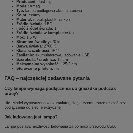
Producent:
Just Light
Model:
Amag
Typ:
lampa podłogowa akumulatorowa
Kolor:
czarny
Materiał:
metal, plastik, silikon
Źródło światła:
LED
Ilość źródeł światła:
1
Źródło światła w komplecie:
tak
Moc:
1,5 W
Strumień świetlny:
70 lm
Barwa światła:
2700 K
Klasa szczelności:
IP44
Zasilanie:
akumulatorowe, ładowanie USB
Szerokość / średnica:
18 cm
Maksymalna wysokość:
125,2 cm
Sterowanie pilotem:
nie
FAQ – najczęściej zadawane pytania
Czy lampa wymaga podłączenia do gniazdka podczas
pracy?
Nie. Model wyposażono w akumulator, dzięki czemu może działać bez
podłączenia do sieci elektrycznej.
Jak ładowana jest lampa?
Lampa posiada możliwość ładowania za pomocą przewodu USB.