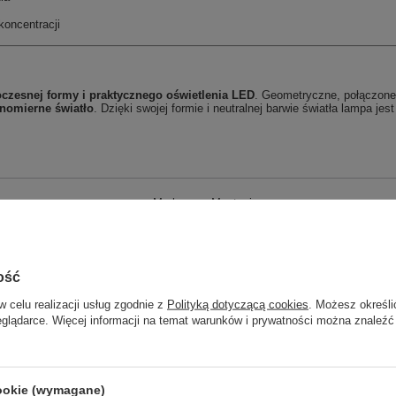
koncentracji
czesnej formy i praktycznego oświetlenia LED
. Geometryczne, połączone
nomierne światło
. Dzięki swojej formie i neutralnej barwie światła lampa jes
Marka
Maytoni
Symbol
MOD016CL-L80BK
Kod EAN
4099776068648
ość
Seria
Rida
w celu realizacji usług zgodnie z
Polityką dotyczącą cookies
. Możesz określi
Kolekcja
Modern
eglądarce. Więcej informacji na temat warunków i prywatności można znaleźć
Barwa światła (K)
3000
4000
3000, 4000
cookie (wymagane)