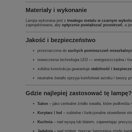
Materiały i wykonanie
Lampa wykonana jest z
trwałego metalu w czarnym wykoń
zaprojektowana, aby
optycznie powiększać przestrzeń
, a j
Jakość i bezpieczeństwo
przeznaczona do
suchych pomieszczeń mieszkalnyc
nowoczesna technologia LED — energooszczędna i trw
solidna konstrukcja gwarantuje
stabilność i bezpiecz
neutralne światło sprzyja komfortowi wzroku i tworzy p
Gdzie najlepiej zastosować tę lampę?
Salon
– jako centralne źródło światła, które podkreśl
Korytarz / hol
– subtelne i funkcjonalne oświetlenie st
Kuchnia
– nad wyspą lub blatem, zapewniając precyzyj
Jadalnia
– nad stołem, tworząc harmonijną strefę świat