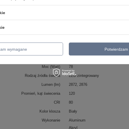
Wysokość
8
kie
Średnica / szerokość/ długość
67
78
kie
Wysokość maksymalna
8
Klasa IP
IP20
Klasa energetyczna
G
dzam wymagane
Potwierdzam 
Napiecie
50Hz AC 220-240
Moc (Watt)
78
Rodzaj źródła światła
LED zintegrowany
Lumen (lm)
2872, 2876
Promień, kąt świecenia
120
CRI
80
Kolor klosza
Biały
Wykonanie
Aluminum
Akryl