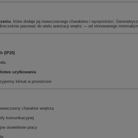
czeniu
, które dodaje jej nowoczesnego charakteru i wyrazistości. Geometrycz
ednocześnie pasować do wielu aranżacji wnętrz — od stonowanego minimalizmu
h (IP20)
ała
eństwo użytkowania
rzyjemny klimat w przestrzeni
a nowoczesny charakter wnętrza
refy komunikacyjnej
ne oświetlenie pracy
ła