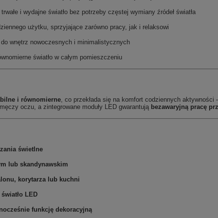
rwałe i wydajne światło bez potrzeby częstej wymiany źródeł światła
iennego użytku, sprzyjające zarówno pracy, jak i relaksowi
e do wnętrz nowoczesnych i minimalistycznych
równomierne światło w całym pomieszczeniu
abilne i równomierne
, co przekłada się na komfort codziennych aktywnośc
ie męczy oczu, a zintegrowane moduły LED gwarantują
bezawaryjną pracę prz
ania świetlne
wym lub skandynawskim
lonu, korytarza lub kuchni
 światło LED
wnocześnie funkcję dekoracyjną