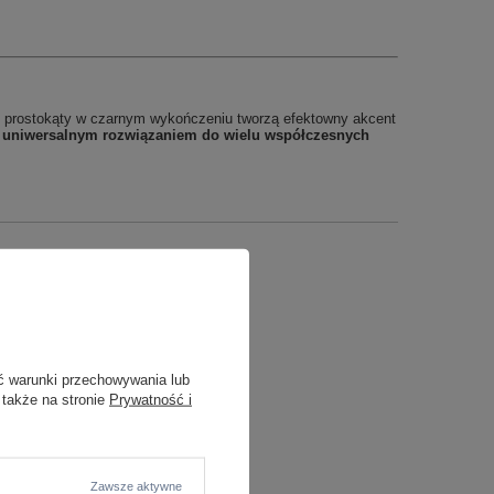
 prostokąty w czarnym wykończeniu tworzą efektowny akcent
t
uniwersalnym rozwiązaniem do wielu współczesnych
ć warunki przechowywania lub
 także na stronie
Prywatność i
Zawsze aktywne