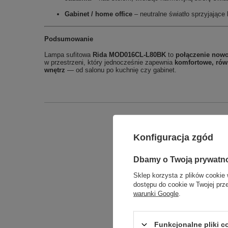
Gabinet / home office
– neutralne światło sprzyjające 
Podsumowanie
Lampa sufitowa
Rida MOD016CL‑L80BK
to
połączenie nowo
w przestrzeni, który jednocześnie zapewnia
komfortowe, rów
wnętrz
— od salonu po kuchnię czy gabinet.
Konfiguracja zgód
Dbamy o Twoją prywatn
Sklep korzysta z plików cookie 
dostępu do cookie w Twojej prz
warunki Google
.
Funkcjonalne pliki 