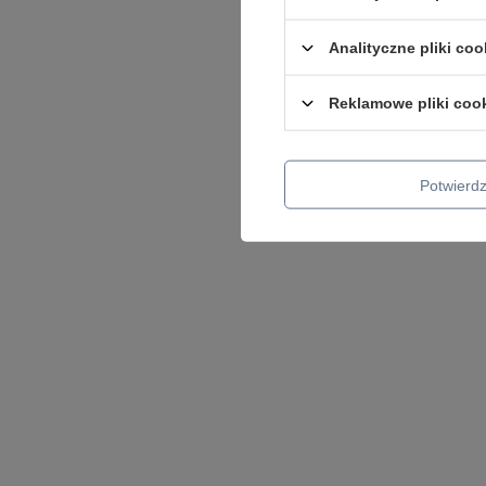
Analityczne pliki coo
Reklamowe pliki coo
Potwier