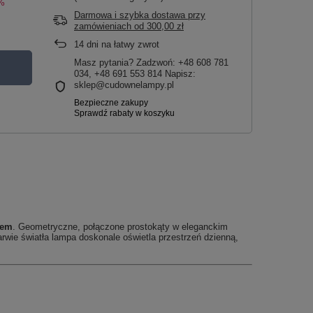
%
Darmowa i szybka dostawa przy
zamówieniach
od
300,00 zł
14
dni na łatwy zwrot
Masz pytania? Zadzwoń: +48 608 781
034, +48 691 553 814 Napisz:
sklep@cudownelampy.pl
łem
. Geometryczne, połączone prostokąty w eleganckim
arwie światła lampa doskonale oświetla przestrzeń dzienną,