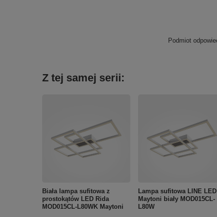
Podmiot odpowied
Z tej samej serii:
Biała lampa sufitowa z
Lampa sufitowa LINE LED
prostokątów LED Rida
Maytoni biały MOD015CL-
MOD015CL-L80WK Maytoni
L80W