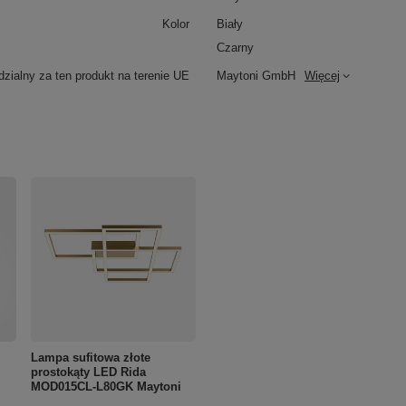
Kolor
Biały
Czarny
zialny za ten produkt na terenie UE
Maytoni GmbH
Więcej
Lampa sufitowa złote
prostokąty LED Rida
MOD015CL-L80GK Maytoni