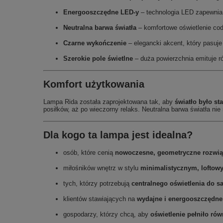
Energooszczędne LED‑y
– technologia LED zapewnia t
Neutralna barwa światła
– komfortowe oświetlenie codz
Czarne wykończenie
– elegancki akcent, który pasuj
Szerokie pole świetlne
– duża powierzchnia emituje 
Komfort użytkowania
Lampa Rida została zaprojektowana tak, aby
światło było st
posiłków, aż po wieczorny relaks. Neutralna barwa światła n
Dla kogo ta lampa jest idealna?
osób, które cenią
nowoczesne, geometryczne rozwiąz
miłośników wnętrz w stylu
minimalistycznym, lofto
tych, którzy potrzebują
centralnego oświetlenia do sa
klientów stawiających na
wydajne i energooszczędne
gospodarzy, którzy chcą, aby
oświetlenie pełniło ró