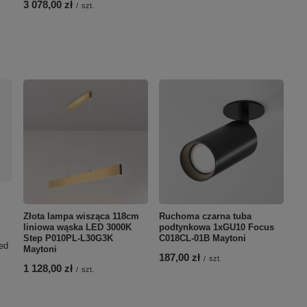
3 078,00 zł
/
szt.
Złota lampa wisząca 118cm
Ruchoma czarna tuba
liniowa wąska LED 3000K
podtynkowa 1xGU10 Focus
Step P010PL-L30G3K
C018CL-01B Maytoni
ed
Maytoni
187,00 zł
/
szt.
1 128,00 zł
/
szt.