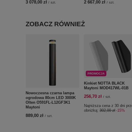
3 078,00 zł
2 667,00 zł
/
szt.
/
szt.
ZOBACZ RÓWNIEŻ
PROMOCJA
Kinkiet NOTTA BLACK
Maytoni MOD417WL-01B
Nowoczesna czarna lampa
256,70 zł
/
szt.
ogrodowa 80cm LED 3000K
Olten O591FL-L12GF3K1
Najniższa cena z 30 dni prz
Maytoni
obniżką:
302,00 zł
-15%
889,00 zł
/
szt.