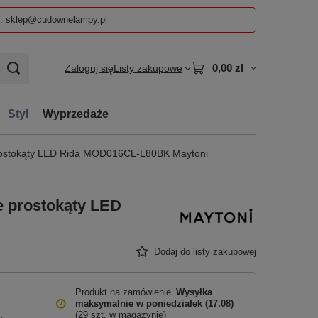
z: sklep@cudownelampy.pl
0,00 zł
Zaloguj się
Listy zakupowe
Styl
Wyprzedaże
prostokąty LED Rida MOD016CL-L80BK Maytoni
e prostokąty LED
Dodaj do listy zakupowej
Produkt na zamówienie
Wysyłka
maksymalnie
w poniedziałek (17.08)
(29 szt. w magazynie)