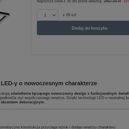
Najniższa cena z 30 dni przed obniżką:
2667,00 zł
-15
z
29
szt.
Dodaj do koszyka
 LED‑y o nowoczesnym charakterze
szukają
oświetlenia łączącego nowoczesny design z funkcjonalnym świat
podkreśla styl współczesnego wnętrza. Dzięki technologii LED o neutralnej b
 akcentem dekoracyjnym
.
ometryczna konstrukcja przyciąga wzrok i dodaje wnętrzu charakteru