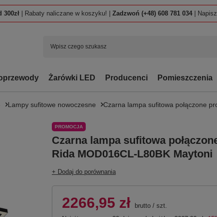
 300zł
| Rabaty naliczane w koszyku! |
Zadzwoń (+48) 608 781 034
| Napis
oprzewody
Żarówki LED
Producenci
Pomieszczenia
e
Lampy sufitowe nowoczesne
Czarna lampa sufitowa połączone 
PROMOCJA
Czarna lampa sufitowa połączon
Rida MOD016CL-L80BK Maytoni
+ Dodaj do porównania
2266,95 zł
brutto
/
szt.