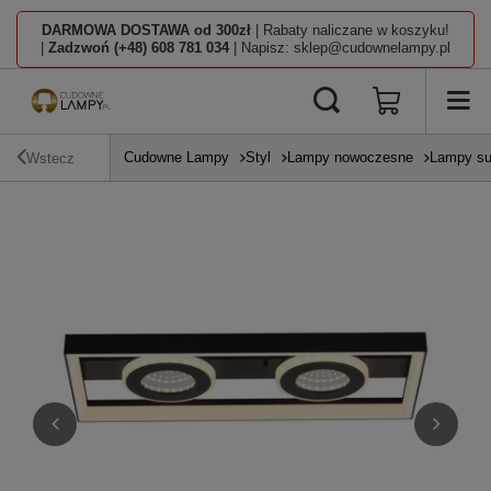
DARMOWA DOSTAWA od 300zł
| Rabaty naliczane w koszyku!
|
Zadzwoń (+48) 608 781 034
| Napisz: sklep@cudownelampy.pl
Cudowne Lampy
Styl
Lampy nowoczesne
Lampy su
Wstecz