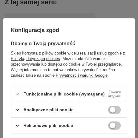
Z tej samej serii:
Konfiguracja zgód
Dbamy o Twoją prywatność
Sklep korzysta z plików cookie w celu realizacji usług zgodnie z
Polityką dotyczącą cookies
. Możesz określić warunki
Czarna lampa sufitowa kwadratowe ramki LED
przechowywania lub dostępu do cookie w Twojej przeglądarce.
TRAFORO Paul Neuhaus 6855-18 sterowana
Więcej informacji na temat warunków i prywatności można
pilotem
znaleźć także na stronie
Prywatność i warunki Google
.
999,00 zł
/
szt.
Zawsze
Funkcjonalne pliki cookie (wymagane)
aktywne
Analityczne pliki cookie
Reklamowe pliki cookie