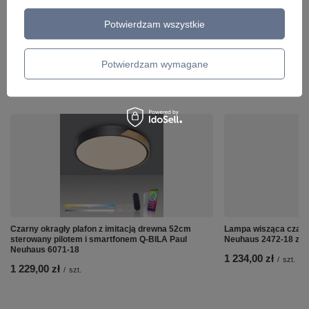
Potwierdzam wszystkie
Potwierdzam wymagane
ZOBACZ RÓWNIEŻ
Czarny okragły plafon z imitacją drewna 52cm
Lampa wisząca czar
sterowany pilotem i smartfonem Q-BILA Paul
Neuhaus 2472-18 ze
Neuhaus 6071-18
1 234,00 zł
/
szt.
1 229,00 zł
/
szt.