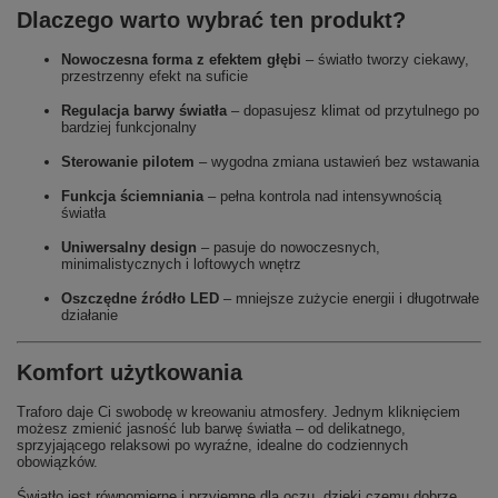
Dlaczego warto wybrać ten produkt?
Nowoczesna forma z efektem głębi
– światło tworzy ciekawy,
przestrzenny efekt na suficie
Regulacja barwy światła
– dopasujesz klimat od przytulnego po
bardziej funkcjonalny
Sterowanie pilotem
– wygodna zmiana ustawień bez wstawania
Funkcja ściemniania
– pełna kontrola nad intensywnością
światła
Uniwersalny design
– pasuje do nowoczesnych,
minimalistycznych i loftowych wnętrz
Oszczędne źródło LED
– mniejsze zużycie energii i długotrwałe
działanie
Komfort użytkowania
Traforo daje Ci swobodę w kreowaniu atmosfery. Jednym kliknięciem
możesz zmienić jasność lub barwę światła – od delikatnego,
sprzyjającego relaksowi po wyraźne, idealne do codziennych
obowiązków.
Światło jest równomierne i przyjemne dla oczu, dzięki czemu dobrze