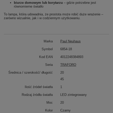
biurze domowym lub korytarzu
– gdzie potrzebne jest
równomierne światło
To lampa, która udowadnia, że prostota może robić duże wrażenie –
zarówno wizualnie, jak i w codziennym użytkowaniu.
Marka
Paul Neuhaus
Symbol
6854-18
Kod EAN
4012248384893
Seria
TRAFORO
Średnica / szerokość/ długość
20
45
Ilość źródeł światła
1
Rodzaj źródła światła
LED zintegrowany
Moc
20
Kolor
Czarny