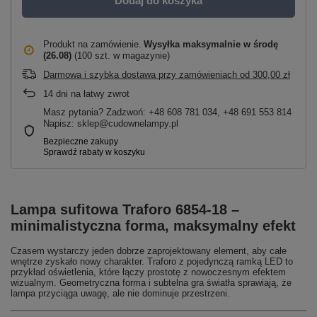
Dodaj do koszyka
Produkt na zamówienie
Wysyłka maksymalnie
w środę
(26.08)
(100 szt. w magazynie)
Darmowa i szybka dostawa przy zamówieniach
od
300,00 zł
14
dni na łatwy zwrot
Masz pytania? Zadzwoń: +48 608 781 034, +48 691 553 814
Napisz: sklep@cudownelampy.pl
Lampa sufitowa Traforo 6854-18 –
minimalistyczna forma, maksymalny efekt
Czasem wystarczy jeden dobrze zaprojektowany element, aby całe
wnętrze zyskało nowy charakter. Traforo z pojedynczą ramką LED to
przykład oświetlenia, które łączy prostotę z nowoczesnym efektem
wizualnym. Geometryczna forma i subtelna gra światła sprawiają, że
lampa przyciąga uwagę, ale nie dominuje przestrzeni.