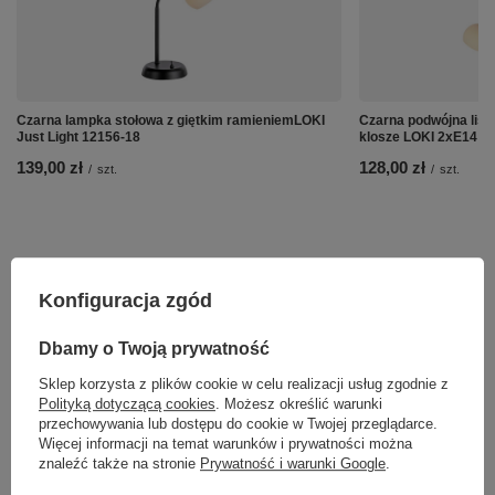
Czarna lampka stołowa z giętkim ramieniemLOKI
Czarna podwójna list
Just Light 12156-18
klosze LOKI 2xE14 Ju
139,00 zł
128,00 zł
/
szt.
/
szt.
Konfiguracja zgód
Dbamy o Twoją prywatność
Sklep korzysta z plików cookie w celu realizacji usług zgodnie z
Polityką dotyczącą cookies
. Możesz określić warunki
przechowywania lub dostępu do cookie w Twojej przeglądarce.
Więcej informacji na temat warunków i prywatności można
znaleźć także na stronie
Prywatność i warunki Google
.