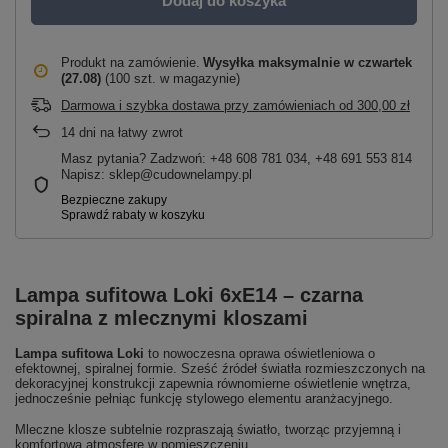
Dodaj do koszyka
Produkt na zamówienie
Wysyłka maksymalnie
w czwartek
(27.08)
(100 szt. w magazynie)
Darmowa i szybka dostawa przy zamówieniach
od
300,00 zł
14
dni na łatwy zwrot
Masz pytania? Zadzwoń: +48 608 781 034, +48 691 553 814
Napisz: sklep@cudownelampy.pl
Lampa sufitowa Loki 6xE14 – czarna
spiralna z mlecznymi kloszami
Lampa sufitowa Loki
to nowoczesna oprawa oświetleniowa o
efektownej, spiralnej formie. Sześć źródeł światła rozmieszczonych na
dekoracyjnej konstrukcji zapewnia równomierne oświetlenie wnętrza,
jednocześnie pełniąc funkcję stylowego elementu aranżacyjnego.
Mleczne klosze subtelnie rozpraszają światło, tworząc przyjemną i
komfortową atmosferę w pomieszczeniu.