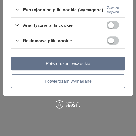
Zawsze
ZOBACZ RÓWNIEŻ
Funkcjonalne pliki cookie (wymagane)
aktywne
Analityczne pliki cookie
Reklamowe pliki cookie
Potwierdzam wszystkie
Lampa wisząca 4-punktowa nad stół 4xE27 RAVEN
Lampa sufitowa czar
Just Light 15305-18
linią świetlną KORSA
ściemniania SimplyDi
Potwierdzam wymagane
580,00 zł
/
szt.
348,00 zł
/
szt.