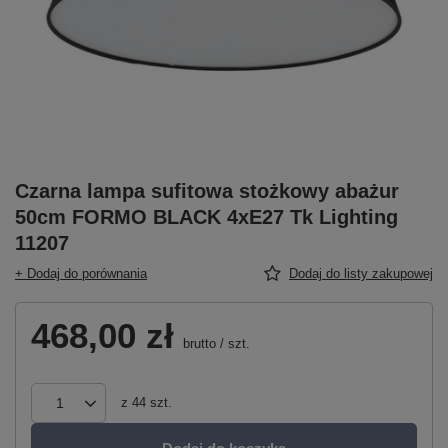
Czarna lampa sufitowa stożkowy abażur
50cm FORMO BLACK 4xE27 Tk Lighting
11207
+ Dodaj do porównania
Dodaj do listy zakupowej
468,00 zł
brutto
/
szt.
z
44
szt.