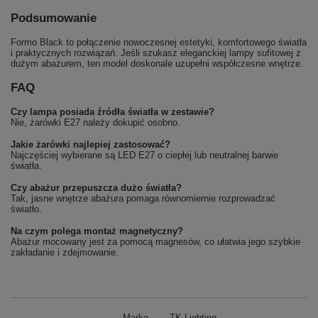
Podsumowanie
Formo Black to połączenie nowoczesnej estetyki, komfortowego światła
i praktycznych rozwiązań. Jeśli szukasz eleganckiej lampy sufitowej z
dużym abażurem, ten model doskonale uzupełni współczesne wnętrze.
FAQ
Czy lampa posiada źródła światła w zestawie?
Nie, żarówki E27 należy dokupić osobno.
Jakie żarówki najlepiej zastosować?
Najczęściej wybierane są LED E27 o ciepłej lub neutralnej barwie
światła.
Czy abażur przepuszcza dużo światła?
Tak, jasne wnętrze abażura pomaga równomiernie rozprowadzać
światło.
Na czym polega montaż magnetyczny?
Abażur mocowany jest za pomocą magnesów, co ułatwia jego szybkie
zakładanie i zdejmowanie.
Marka
TK Lighting