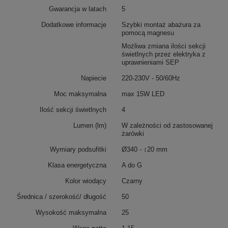
Gwarancja w latach
5
Dodatkowe informacje
Szybki montaż abażura za
pomocą magnesu
Możliwa zmiana ilości sekcji
świetlnych przez elektryka z
uprawnieniami SEP
Napiecie
220-230V - 50/60Hz
Moc maksymalna
max 15W LED
Ilość sekcji świetlnych
4
Lumen (lm)
W zależności od zastosowanej
żarówki
Wymiary podsufitki
Ø340 - ↕20 mm
Klasa energetyczna
A do G
Kolor wiodący
Czarny
Średnica / szerokość/ długość
50
Wysokość maksymalna
25