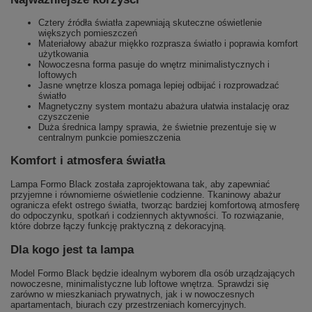
Cztery źródła światła zapewniają skuteczne oświetlenie
większych pomieszczeń
Materiałowy abażur miękko rozprasza światło i poprawia komfort
użytkowania
Nowoczesna forma pasuje do wnętrz minimalistycznych i
loftowych
Jasne wnętrze klosza pomaga lepiej odbijać i rozprowadzać
światło
Magnetyczny system montażu abażura ułatwia instalację oraz
czyszczenie
Duża średnica lampy sprawia, że świetnie prezentuje się w
centralnym punkcie pomieszczenia
Komfort i atmosfera światła
Lampa Formo Black została zaprojektowana tak, aby zapewniać
przyjemne i równomierne oświetlenie codzienne. Tkaninowy abażur
ogranicza efekt ostrego światła, tworząc bardziej komfortową atmosferę
do odpoczynku, spotkań i codziennych aktywności. To rozwiązanie,
które dobrze łączy funkcję praktyczną z dekoracyjną.
Dla kogo jest ta lampa
Model Formo Black będzie idealnym wyborem dla osób urządzających
nowoczesne, minimalistyczne lub loftowe wnętrza. Sprawdzi się
zarówno w mieszkaniach prywatnych, jak i w nowoczesnych
apartamentach, biurach czy przestrzeniach komercyjnych.