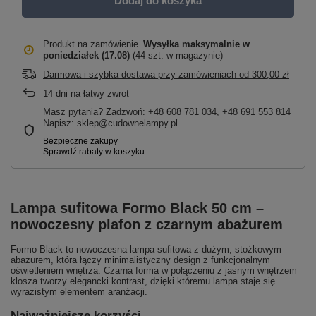
Dodaj do koszyka
Produkt na zamówienie
Wysyłka maksymalnie
w
poniedziałek (17.08)
(44 szt. w magazynie)
Darmowa i szybka dostawa przy zamówieniach
od
300,00 zł
14
dni na łatwy zwrot
Masz pytania? Zadzwoń: +48 608 781 034, +48 691 553 814
Napisz: sklep@cudownelampy.pl
Lampa sufitowa Formo Black 50 cm –
nowoczesny plafon z czarnym abażurem
Formo Black to nowoczesna lampa sufitowa z dużym, stożkowym
abażurem, która łączy minimalistyczny design z funkcjonalnym
oświetleniem wnętrza. Czarna forma w połączeniu z jasnym wnętrzem
klosza tworzy elegancki kontrast, dzięki któremu lampa staje się
wyrazistym elementem aranżacji.
Najważniejsze korzyści