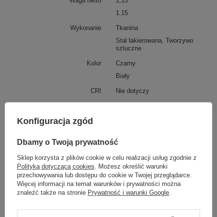
Waga netto
1,15
1.15
Wykonanie
Tkanina
Stal lakierowana, Tworzywo
sztuczne
Kolor
Czarny
Biały
CRI
Nie dotyczy
Podmiot odpowiedzialny za ten
TK Tomasz Krywult
Więcej
produkt na terenie UE
Konfiguracja zgód
Dbamy o Twoją prywatność
Z tej samej serii:
Sklep korzysta z plików cookie w celu realizacji usług zgodnie z
Polityką dotyczącą cookies
. Możesz określić warunki
przechowywania lub dostępu do cookie w Twojej przeglądarce.
Więcej informacji na temat warunków i prywatności można
znaleźć także na stronie
Prywatność i warunki Google
.