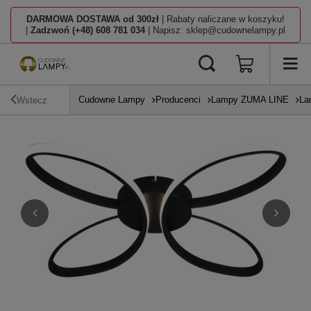
DARMOWA DOSTAWA od 300zł
| Rabaty naliczane w koszyku!
|
Zadzwoń (+48) 608 781 034
| Napisz: sklep@cudownelampy.pl
Cudowne Lampy
Producenci
Lampy ZUMA LINE
La
Wstecz