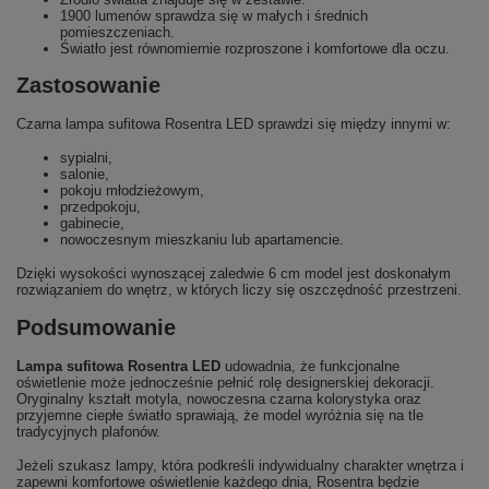
1900 lumenów sprawdza się w małych i średnich
pomieszczeniach.
Światło jest równomiernie rozproszone i komfortowe dla oczu.
Zastosowanie
Czarna lampa sufitowa Rosentra LED sprawdzi się między innymi w:
sypialni,
salonie,
pokoju młodzieżowym,
przedpokoju,
gabinecie,
nowoczesnym mieszkaniu lub apartamencie.
Dzięki wysokości wynoszącej zaledwie 6 cm model jest doskonałym
rozwiązaniem do wnętrz, w których liczy się oszczędność przestrzeni.
Podsumowanie
Lampa sufitowa Rosentra LED
udowadnia, że funkcjonalne
oświetlenie może jednocześnie pełnić rolę designerskiej dekoracji.
Oryginalny kształt motyla, nowoczesna czarna kolorystyka oraz
przyjemne ciepłe światło sprawiają, że model wyróżnia się na tle
tradycyjnych plafonów.
Jeżeli szukasz lampy, która podkreśli indywidualny charakter wnętrza i
zapewni komfortowe oświetlenie każdego dnia, Rosentra będzie