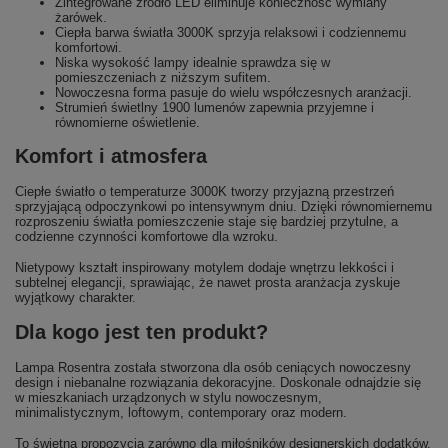
Zintegrowane źródło LED eliminuje konieczność wymiany
żarówek.
Ciepła barwa światła 3000K sprzyja relaksowi i codziennemu
komfortowi.
Niska wysokość lampy idealnie sprawdza się w
pomieszczeniach z niższym sufitem.
Nowoczesna forma pasuje do wielu współczesnych aranżacji.
Strumień świetlny 1900 lumenów zapewnia przyjemne i
równomierne oświetlenie.
Komfort i atmosfera
Ciepłe światło o temperaturze 3000K tworzy przyjazną przestrzeń
sprzyjającą odpoczynkowi po intensywnym dniu. Dzięki równomiernemu
rozproszeniu światła pomieszczenie staje się bardziej przytulne, a
codzienne czynności komfortowe dla wzroku.
Nietypowy kształt inspirowany motylem dodaje wnętrzu lekkości i
subtelnej elegancji, sprawiając, że nawet prosta aranżacja zyskuje
wyjątkowy charakter.
Dla kogo jest ten produkt?
Lampa Rosentra została stworzona dla osób ceniących nowoczesny
design i niebanalne rozwiązania dekoracyjne. Doskonale odnajdzie się
w mieszkaniach urządzonych w stylu nowoczesnym,
minimalistycznym, loftowym, contemporary oraz modern.
To świetna propozycja zarówno dla miłośników designerskich dodatków,