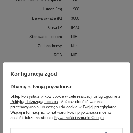
Lumen (lm)
1900
Barwa światła (K)
3000
Klasa IP
IP20
Sterowanie pilotem
NIE
Zmiana barwy
Nie
RGB
NIE
Podmiot odpowiedzialny za ten
Zuma Line sp.zo.o.
Więcej
produkt na terenie UE
Konfiguracja zgód
Dbamy o Twoją prywatność
Z tej samej serii:
Sklep korzysta z plików cookie w celu realizacji usług zgodnie z
Polityką dotyczącą cookies
. Możesz określić warunki
przechowywania lub dostępu do cookie w Twojej przeglądarce.
Więcej informacji na temat warunków i prywatności można
znaleźć także na stronie
Prywatność i warunki Google
.