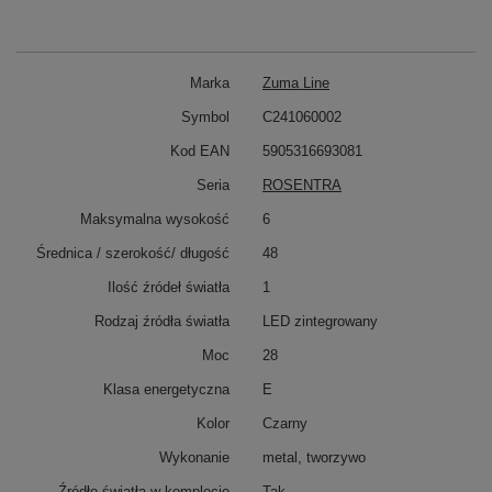
Marka
Zuma Line
Symbol
C241060002
Kod EAN
5905316693081
Seria
ROSENTRA
Maksymalna wysokość
6
Średnica / szerokość/ długość
48
Ilość źródeł światła
1
Rodzaj źródła światła
LED zintegrowany
Moc
28
Klasa energetyczna
E
Kolor
Czarny
Wykonanie
metal, tworzywo
Źródło światła w komplecie
Tak