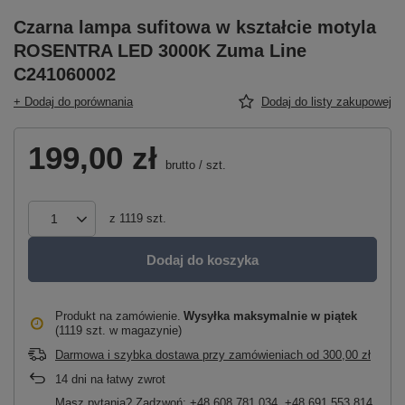
Czarna lampa sufitowa w kształcie motyla
ROSENTRA LED 3000K Zuma Line
C241060002
+ Dodaj do porównania
Dodaj do listy zakupowej
199,00 zł
brutto
/
szt.
z
1119
szt.
Dodaj do koszyka
Produkt na zamówienie
Wysyłka maksymalnie
w piątek
(1119 szt. w magazynie)
Darmowa i szybka dostawa przy zamówieniach
od
300,00 zł
14
dni na łatwy zwrot
Masz pytania? Zadzwoń: +48 608 781 034, +48 691 553 814