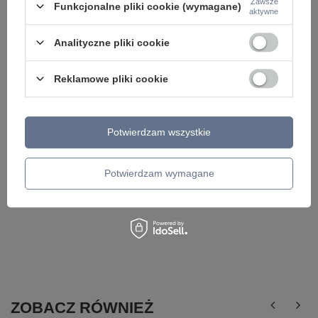
Zawsze
Funkcjonalne pliki cookie (wymagane)
aktywne
Analityczne pliki cookie
Lampa wisząca czarna LED przypominająca
symbol nieskończoności ROSENTRA Zuma Line
P241060001
Reklamowe pliki cookie
249,00 zł
/
szt.
Potwierdzam wszystkie
Potwierdzam wymagane
ZOBACZ RÓWNIEŻ