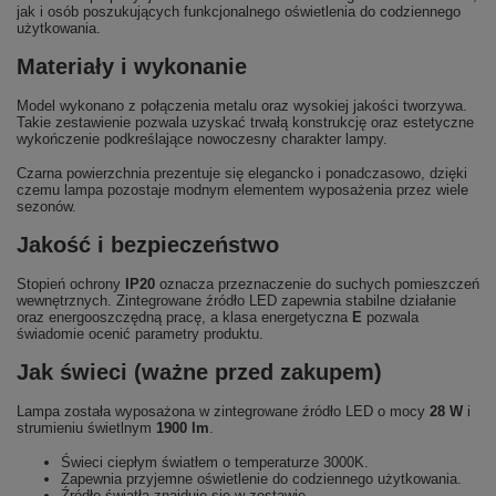
jak i osób poszukujących funkcjonalnego oświetlenia do codziennego
użytkowania.
Materiały i wykonanie
Model wykonano z połączenia metalu oraz wysokiej jakości tworzywa.
Takie zestawienie pozwala uzyskać trwałą konstrukcję oraz estetyczne
wykończenie podkreślające nowoczesny charakter lampy.
Czarna powierzchnia prezentuje się elegancko i ponadczasowo, dzięki
czemu lampa pozostaje modnym elementem wyposażenia przez wiele
sezonów.
Jakość i bezpieczeństwo
Stopień ochrony
IP20
oznacza przeznaczenie do suchych pomieszczeń
wewnętrznych. Zintegrowane źródło LED zapewnia stabilne działanie
oraz energooszczędną pracę, a klasa energetyczna
E
pozwala
świadomie ocenić parametry produktu.
Jak świeci (ważne przed zakupem)
Lampa została wyposażona w zintegrowane źródło LED o mocy
28 W
i
strumieniu świetlnym
1900 lm
.
Świeci ciepłym światłem o temperaturze 3000K.
Zapewnia przyjemne oświetlenie do codziennego użytkowania.
Źródło światła znajduje się w zestawie.